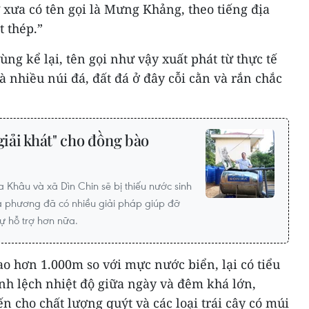
ưa có tên gọi là Mưng Khảng, theo tiếng địa
t thép.”
ùng kể lại, tên gọi như vậy xuất phát từ thực tế
à nhiều núi đá, đất đá ở đây cỗi cằn và rắn chắc
giải khát" cho đồng bào
 Khâu và xã Dìn Chin sẽ bị thiếu nước sinh
ịa phương đã có nhiều giải pháp giúp đỡ
ự hỗ trợ hơn nữa.
hơn 1.000m so với mực nước biển, lại có tiểu
nh lệch nhiệt độ giữa ngày và đêm khá lớn,
 cho chất lượng quýt và các loại trái cây có múi