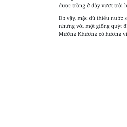
được trồng ở đây vượt trội 
Do vậy, mặc dù thiếu nước 
nhưng với một giống quýt đặ
Mường Khương có hương vị t
thành một đặc sản mà chỉ 
Quýt Mường Khương được ưa 
nhau, dậy mùi thơm, vị ngọt