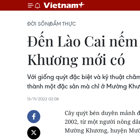
ĐỜI SỐNG
ẨM THỰC
Đến Lào Cai nếm 
Khương mới có
Với giống quýt đặc biệt và kỹ thuật ch
thành một đặc sản mà chỉ ở Mường Khư
13/11/2023 02:08
Cây quýt bén duyên mảnh đấ
2002, từ một người nông dâ
Mường Khương, huyện Mư