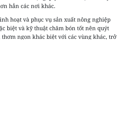
hơn hẳn các nơi khác.
sinh hoạt và phục vụ sản xuất nông nghiệp
c biệt và kỹ thuật chăm bón tốt nên quýt
hơm ngon khác biệt với các vùng khác, trở
ở Mường Khương mới có.
chuộng với đặc trưng trái to vỏ mỏng, quả đều
 thanh, đặc biệt là rất mọng nước.