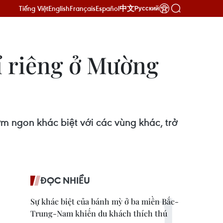
Tiếng Việt
English
Français
Español
中文
Русский
ỉ riêng ở Mường
m ngon khác biệt với các vùng khác, trở
ĐỌC NHIỀU
Sự khác biệt của bánh mỳ ở ba miền Bắc-
Trung-Nam khiến du khách thích thú