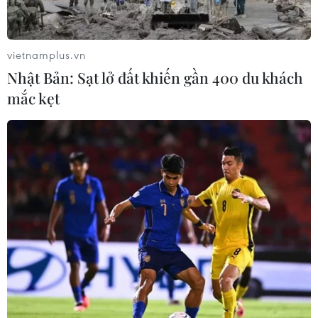
vietnamplus.vn
Nhật Bản: Sạt lở đất khiến gần 400 du khách
mắc kẹt