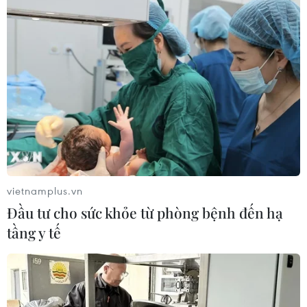
07/08/2026 07:28
Di dời hộ dân bị ảnh hưởng bụi, mùi
khét, tiếng ồn từ Trung tâm Điện lực
Vĩnh Tân
07/08/2026 07:10
Xem thêm
vietnamplus.vn
Đầu tư cho sức khỏe từ phòng bệnh đến hạ
tầng y tế
CƠ QUAN CHỦ QUẢN: THÔNG TẤN XÃ VIỆT NAM
Tổng Biên tập: TRẦN TIẾN DUẨN