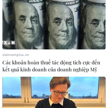
19/11/2019 01:44
Diện tích rừng bị mất tại Brazil trong thời gian qua chủ
yếu do hoạt động kinh tế bất hợp pháp tại vùng
Amazon, bao gồm khai thác mỏ, chặt cây và chiếm đất.
vietnamplus.vn
Các khoản hoàn thuế tác động tích cực đến
kết quả kinh doanh của doanh nghiệp Mỹ