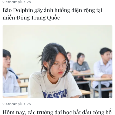
vietnamplus.vn
Bão Dolphin gây ảnh hưởng diện rộng tại
miền Đông Trung Quốc
Brazil hủy lệnh cấm trồng mía ở rừng
nhiệt đới Amazon
07/11/2019 08:21
Theo chính phủ, động thái này được đưa ra do sắc lệnh
năm 2009 đã lỗi thời và có nhiều văn bản pháp luật
khác như luật quản lý rừng mới và chương trình
RenovaBio giám sát lĩnh vực này hiệu quả hơn
vietnamplus.vn
Hôm nay, các trường đại học bắt đầu công bố