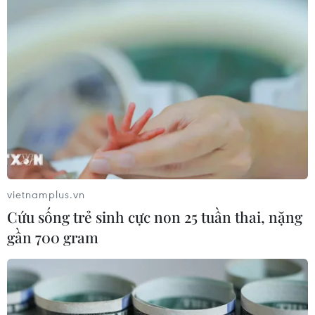
hưởng tiêu cực sức khỏe hành tinh.
vietnamplus.vn
Cứu sống trẻ sinh cực non 25 tuần thai, nặng
gần 700 gram
Brazil báo động diện tích rừng Amazon bị
tàn phá tăng lên mức kỷ lục