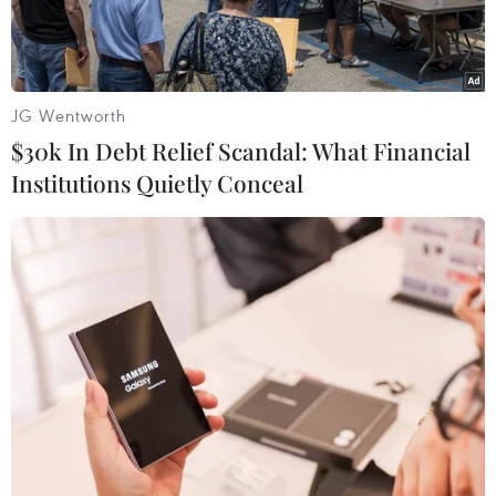
7/2019).
JG Wentworth
$30k In Debt Relief Scandal: What Financial
Institutions Quietly Conceal
Khu vực rừng Amazon bị phá hủy do hỏa hoạn ở gần Porto
Velho, bang Rondonia, Brazil ngày 26/8/2019. (Nguồn:
AFP/TTXVN)
Viện Nghiên cứu vũ trụ quốc gia Brazil (INPE)