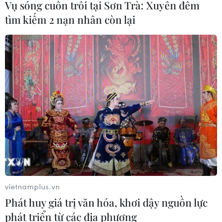
Vụ sóng cuốn trôi tại Sơn Trà: Xuyên đêm
tìm kiếm 2 nạn nhân còn lại
vietnamplus.vn
TIN CÙNG CHUYÊN MỤC
Phát huy giá trị văn hóa, khơi dậy nguồn lực
phát triển từ các địa phương
Cháy rừng nghiêm trọng tại Canada,