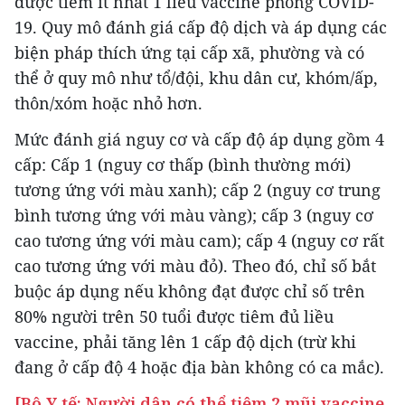
được tiêm ít nhất 1 liều vaccine phòng COVID-
19. Quy mô đánh giá cấp độ dịch và áp dụng các
biện pháp thích ứng tại cấp xã, phường và có
thể ở quy mô như tổ/đội, khu dân cư, khóm/ấp,
thôn/xóm hoặc nhỏ hơn.
Mức đánh giá nguy cơ và cấp độ áp dụng gồm 4
cấp: Cấp 1 (nguy cơ thấp (bình thường mới)
tương ứng với màu xanh); cấp 2 (nguy cơ trung
bình tương ứng với màu vàng); cấp 3 (nguy cơ
cao tương ứng với màu cam); cấp 4 (nguy cơ rất
cao tương ứng với màu đỏ). Theo đó, chỉ số bắt
buộc áp dụng nếu không đạt được chỉ số trên
80% người trên 50 tuổi được tiêm đủ liều
vaccine, phải tăng lên 1 cấp độ dịch (trừ khi
đang ở cấp độ 4 hoặc địa bàn không có ca mắc).
[Bộ Y tế: Người dân có thể tiêm 2 mũi vaccine