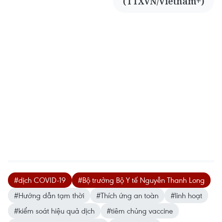
(TTXVN/Vietnam+)
#dịch COVID-19
#Bộ trưởng Bộ Y tế Nguyễn Thanh Long
#Hướng dẫn tạm thời
#Thích ứng an toàn
#linh hoạt
#kiểm soát hiệu quả dịch
#tiêm chủng vaccine