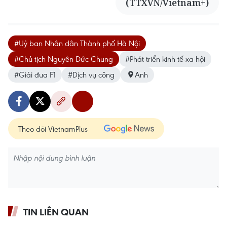
(TTXVN/Vietnam+)
#Uỷ ban Nhân dân Thành phố Hà Nội
#Chủ tịch Nguyễn Đức Chung
#Phát triển kinh tế-xã hội
#Giải đua F1
#Dịch vụ công
Anh
Theo dõi VietnamPlus
TIN LIÊN QUAN