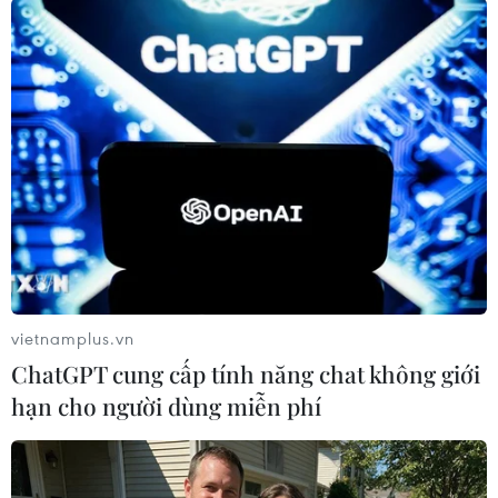
TIN LIÊN QUAN
vietnamplus.vn
ChatGPT cung cấp tính năng chat không giới
hạn cho người dùng miễn phí
Động đất mạnh ở quần đảo Mariana,