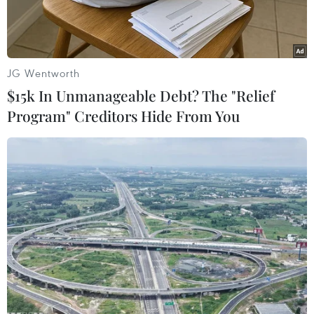
JG Wentworth
$15k In Unmanageable Debt? The "Relief
Program" Creditors Hide From You
(Nguồn: DNA)
Sáng 26/11, nhiều tòa nhà ở Đài Bắc, Đài Loan
(Trung Quốc) đã bị rung lắc trong một trận động
đất có độ lớn 5,4.
Cơ quan Thời tiết Đài Loan cho biết trận động
đất có độ sâu chấn tiêu 22,4km, với tâm chấn