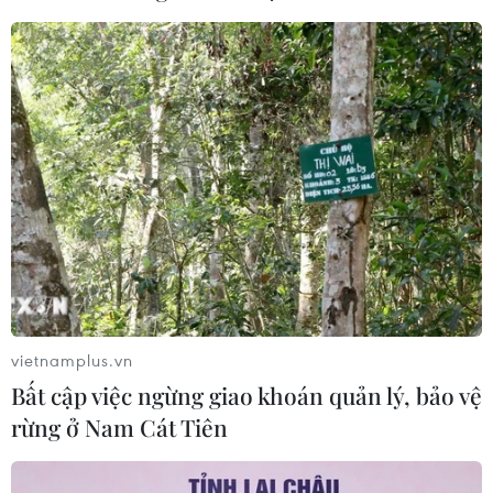
Chủ động ứng phó với biến đổi khí
hậu trong thời kỳ mới
05/08/2026 14:57
Gần 40 điểm bị sạt lở đất do mưa lớn
tại Lào Cai
05/08/2026 14:56
vietnamplus.vn
Bão số 3 gây gió mạnh, sóng cao trên
Bất cập việc ngừng giao khoán quản lý, bảo vệ
vùng biển phía Đông Nam
rừng ở Nam Cát Tiên
05/08/2026 14:55