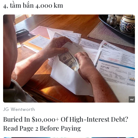
4, tầm bắn 4.000 km
#Đài Loan
#Động đất
#Cơ quan Thời tiết Đài Loan
Đài Loan
JG Wentworth
Theo dõi VietnamPlus
Buried In $10,000+ Of High-Interest Debt?
Read Page 2 Before Paying