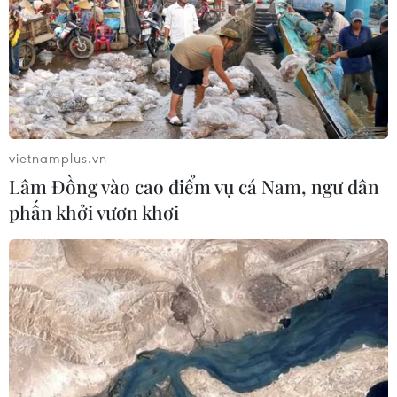
Động đất mạnh làm rung chuyển
miền Nam Philippines
05/08/2026 05:29
Thời tiết miền Bắc sẽ ảnh
hưởng ra sao khi bão số 3 Kujira đi
vietnamplus.vn
vào Biển Đông?
Lâm Đồng vào cao điểm vụ cá Nam, ngư dân
05/08/2026 04:56
phấn khởi vươn khơi
Áp thấp nhiệt đới mạnh lên thành
bão số 3, vùng ven biển không bị ảnh
hưởng
05/08/2026 01:41
Xem thêm