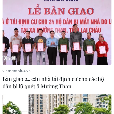
Thả kỳ đà hoa về rừng đặc dụng
vườn chim Bạc Liêu
05/08/2026 13:45
Đẩy nhanh tiến độ Nhà máy điện rác
ở Thanh Hóa trước áp lực xử lý rác
thải
05/08/2026 13:30
vietnamplus.vn
Bàn giao 24 căn nhà tái định cư cho các hộ
Bàn giao một cá thể Diều hoa Miến
dân bị lũ quét ở Mường Than
Điện cho Vườn quốc gia Phong Nha-
Kẻ Bàng
05/08/2026 12:11