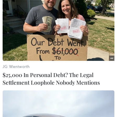
không có cảnh báo sóng thần
24/11/2023 11:18
Theo USGS, tâm chấn của động đất có vị trí ban đầu
được xác định ở 20,31 độ vĩ Bắc và 146,25 độ kinh Đông,
với độ sâu chấn tiêu 12,4km./.
JG Wentworth
$25,000 In Personal Debt? The Legal
Settlement Loophole Nobody Mentions