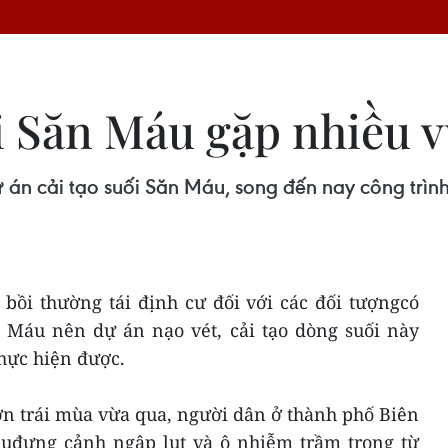
ối Săn Máu gặp nhiều
án cải tạo suối Săn Máu, song đến nay công trình
bồi thường tái định cư đối với các đối tượngcó
n Máu nên dự án nạo vét, cải tạo dòng suối này
thực hiện được.
ớn trái mùa vừa qua, người dân ở thành phố Biên
hịuđựng cảnh ngập lụt và ô nhiễm trầm trọng từ