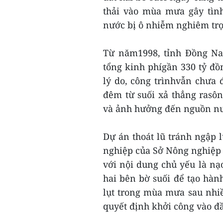
thải vào mùa mưa gây tìn
nước bị ô nhiễm nghiêm tr
Từ năm1998, tỉnh Đồng Nai
tổng kinh phígần 330 tỷ đồn
lý do, công trìnhvẫn chưa 
đêm từ suối xả thẳng rasô
và ảnh hưởng đến nguồn nư
Dự án thoát lũ tránh ngập 
nghiệp của Sở Nông nghiệp 
với nội dung chủ yếu là nạo
hai bên bờ suối để tạo hành
lụt trong mùa mưa sau nhiề
quyết định khởi công vào đ