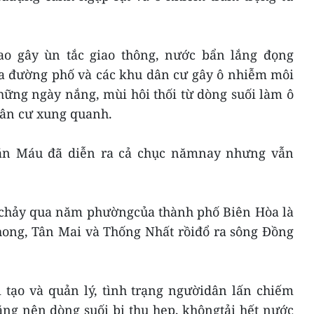
o gây ùn tắc giao thông, nước bẩn lắng đọng
 ra đường phố và các khu dân cư gây ô nhiễm môi
ững ngày nắng, mùi hôi thối từ dòng suối làm ô
ân cư xung quanh.
Săn Máu đã diễn ra cả chục nămnay nhưng vẫn
chảy qua năm phườngcủa thành phố Biên Hòa là
hong, Tân Mai và Thống Nhất rồiđổ ra sông Đồng
 tạo và quản lý, tình trạng ngườidân lấn chiếm
ăng nên dòng suối bị thu hẹp, khôngtải hết nước