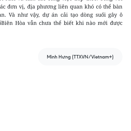
ác đơn vị, địa phương liên quan khó có thể bàn
n. Và như vậy, dự án cải tạo dòng suối gây ô
ốBiên Hòa vẫn chưa thể biết khi nào mới được
Minh Hưng (TTXVN/Vietnam+)