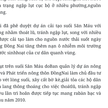
h trạng ngập lụt cục bộ ở nhiều phường,nguồn
ọng.
 đã phê duyệt dự án cải tạo suối Săn Máu với
g nhằm thoát lũ, tránh ngập lụt, song với nhiều
được cải tạo làm cho nguồn nước thải suốt ngày
ng Đồng Nai tăng thêm nạn ô nhiễm môi trường
ớc sinhhoạt của cư dân quanh vùng.
lụt trên suối Săn Máu doBan quản lý dự án nông
và Phát triển nông thôn ĐồngNai làm chủ đầu tư
 vét lòng suối, xây cất bờ kè,giải tỏa các hộ dân
 lang thông thoáng cho việc thoátlũ, tránh ngập
u lần trì hoãn được tiếp tục mang rabàn bạc và
ầu năm 2010.