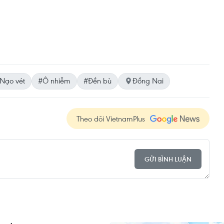
Nạo vét
#Ô nhiễm
#Đền bù
Đồng Nai
Theo dõi VietnamPlus
GỬI BÌNH LUẬN