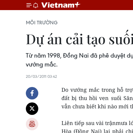
MÔI TRƯỜNG
Dự án cải tạo su
Từ năm 1998, Đồng Nai đã phê duyệt dự 
vướng mắc.
20/03/2011 03:42
Do vướng mắc trong hỗ trợ 
đất bị thu hồi ven suối Să
vẫn chưa biết khi nào mới 
Liên tiếp sau vài trậnmưa l
Hòa (Đồng Nai) lại phải c