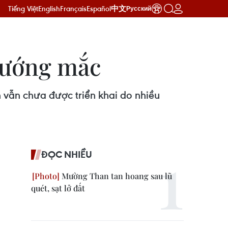
Tiếng Việt
English
Français
Español
中文
Русский
 vướng mắc
 vẫn chưa được triển khai do nhiều
ĐỌC NHIỀU
Mường Than tan hoang sau lũ
quét, sạt lở đất