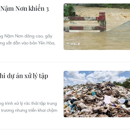
 Nậm Nơn khiến 3
sông Nậm Nơn dâng cao, gây
ng sắt dẫn vào bản Yên Hòa,
hi dự án xử lý tập
trình xử lý rác thải tập trung
ủ trương nhưng triển khai chậm