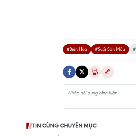
#Biên Hòa
#Suối Săn Máu
#
TIN CÙNG CHUYÊN MỤC