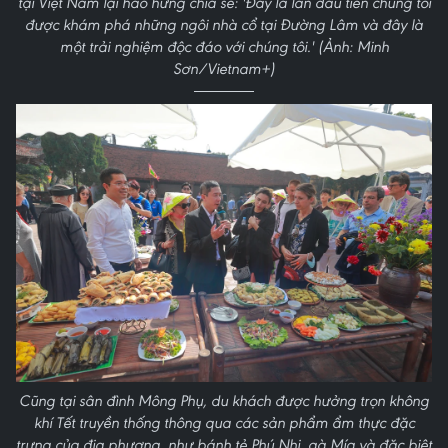
tại Việt Nam lại hào hứng chia sẻ: 'Đây là lần đầu tiên chúng tôi
được khám phá những ngôi nhà cổ tại Đường Lâm và đây là
một trải nghiệm độc đáo với chúng tôi.' (Ảnh: Minh
Sơn/Vietnam+)
Cũng tại sân đình Mông Phụ, du khách được hưởng trọn không
khí Tết truyền thống thông qua các sản phẩm ẩm thực đặc
trưng của địa phương, như bánh tẻ Phú Nhi, gà Mía và đặc biệt