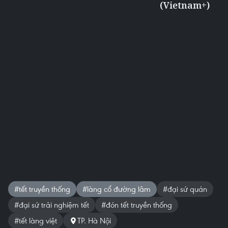
(Vietnam+)
#tết truyền thống
#làng cổ đường lâm
#đại sứ quán
#đại sứ trải nghiệm tết
#đón tết truyền thống
#tết làng việt
TP. Hà Nội