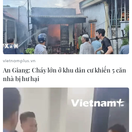
#Temu
#Shein
#Thương mại điện tử
#Bán lẻ
vietnamplus.vn
Theo dõi VietnamPlus
An Giang: Cháy lớn ở khu dân cư khiến 5 căn
nhà bị hư hại
TIN LIÊN QUAN