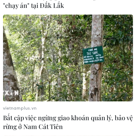
"chạy án" tại Đắk Lắk
vietnamplus.vn
Bất cập việc ngừng giao khoán quản lý, bảo vệ
rừng ở Nam Cát Tiên