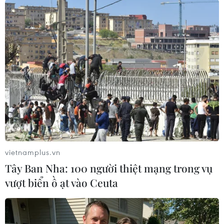
cho lĩnh vực thương mại điện tử, với thời điểm
bắt đầu dự kiến vào năm 2028.
Tại Mỹ, quy định "de minimis", cho phép miễn
thuế đối với các bưu kiện có giá trị dưới 800
USD, đã bị hủy bỏ đối với các sản phẩm nhập
khẩu từ Trung Quốc, Mexico và Canada. Đây là
một phần trong khuôn khổ gói thuế quan mà
Tổng thống Donald Trump đã ban hành đối với
các quốc gia này, được công bố vào ngày 1/2./.
vietnamplus.vn
EU chuẩn bị điều tra
Tây Ban Nha: 100 người thiệt mạng trong vụ
Shein về vấn đề bảo vệ
vượt biển ồ ạt vào Ceuta
người tiêu dùng
Nền tảng bán quần áo giá rẻ
Shein, được thành lập tại Trung