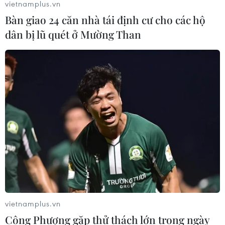
vietnamplus.vn
đồng/lít
Bàn giao 24 căn nhà tái định cư cho các hộ
06/08/2026 08:07
dân bị lũ quét ở Mường Than
Cà Mau triển khai đợt cao điểm
chống khai thác IUU
06/08/2026 07:25
Hàn Quốc mở rộng điều tra nghi vấn
thông đồng giá sang ngành hóa dầu
06/08/2026 06:56
Kim ngạch thương mại
vietnamplus.vn
song phương giữa hai nước Việt Nam
Công Phượng gặp thử thách lớn trong ngày
và Thái Lan