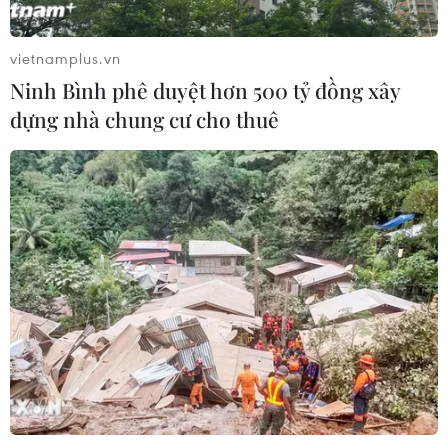
là điểm sáng trong bức tranh kinh tế
Việt Nam
vietnamplus.vn
05/08/2026 09:08
Ninh Bình phê duyệt hơn 500 tỷ đồng xây
dựng nhà chung cư cho thuê
Động lực tăng trưởng mới tiếp tục
dẫn dắt kinh tế Trung Quốc
05/08/2026 07:44
Dòng vốn FDI vào Quảng Ninh
chuyển dịch tích cực về chất lượng
05/08/2026 07:40
Xem thêm