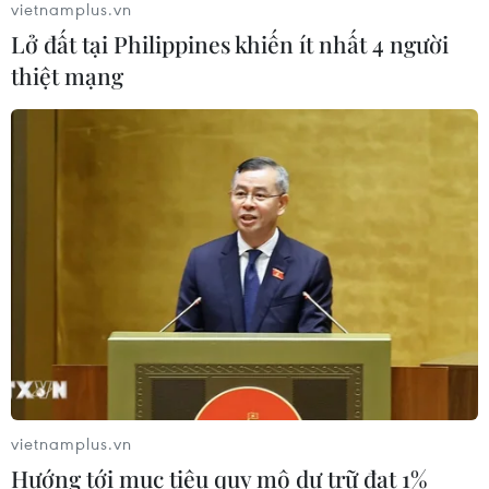
vietnamplus.vn
Lở đất tại Philippines khiến ít nhất 4 người
thiệt mạng
CƠ QUAN CHỦ QUẢN: THÔNG TẤN XÃ VIỆT NAM
Tổng Biên tập: TRẦN TIẾN DUẨN
Phó Tổng Biên tập: NGUYỄN THỊ TÁM, KHÚC THANH
THỦY
Sở hữu trí tuệ
Quy định sử dụng
RSS
Hỗ trợ
Ngôn ngữ
TTXVN
Dịch vụ tin
Quảng cáo
vietnamplus.vn
Liên hệ
Hướng tới mục tiêu quy mô dự trữ đạt 1%