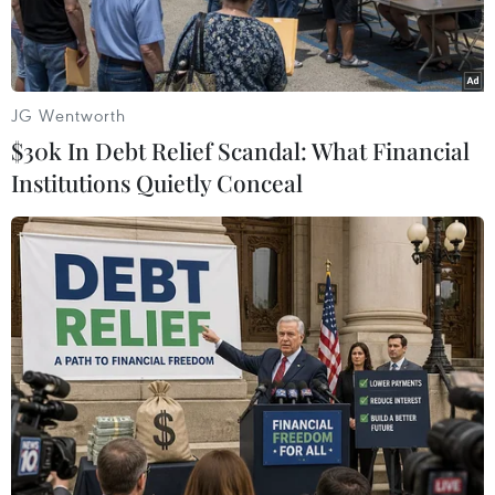
JG Wentworth
$30k In Debt Relief Scandal: What Financial
Institutions Quietly Conceal
(Ảnh: Getty Images)
Liên minh châu Âu (EU) sẽ tăng cường kiểm tra
hải quan đối với các sản phẩm do các nhà bán
lẻ thương mại điện tử quốc tế, như Temu và
Shein, bán trực tiếp tới người tiêu dùng EU.
Dự thảo, được Ủy ban châu Âu (EC) đề xuất và