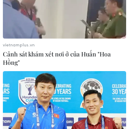
vietnamplus.vn
Cảnh sát khám xét nơi ở của Huấn "Hoa
Hồng"
Bản tin 60s: Bộ Công Thương nói
gì về vụ Temu tạm dừng hoạt động
05/12/2024 11:14
Đại diện Cục Thương mại điện tử và Kinh tế Số cho biết
đã yêu cầu sàn thương mại điện tử xuyên biên giới -
Temu tạm dừng việc bán hàng tại Việt Nam cho đến khi
hoàn thành các thủ tục cấp phép.