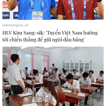
vietnamplus.vn
HLV Kim Sang-sik: 'Tuyển Việt Nam hướng
tới chiến thắng để giữ ngôi đầu bảng'
Chưa hoàn thành thủ tục cấp phép, Temu
tạm dừng hoạt động bán hàng tại Việt
Nam