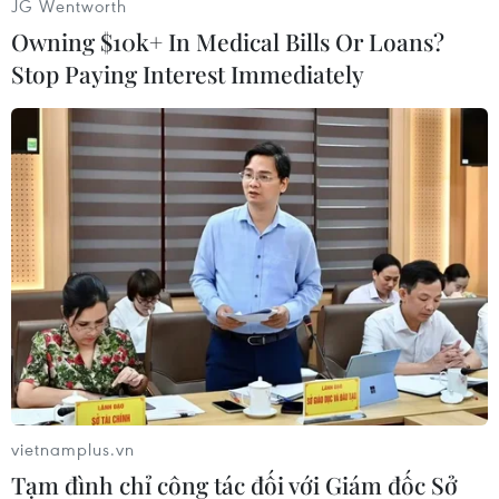
JG Wentworth
khai thác cây lụcbình trôi nổi theo dòng nước lũ
Owning $10k+ In Medical Bills Or Loans?
để đan giỏ xách, thảm, cải thiện cuộcsống./.
Stop Paying Interest Immediately
Thanh Tuấn (TTXVN)
vietnamplus.vn
Tạm đình chỉ công tác đối với Giám đốc Sở