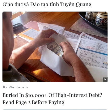
Giáo dục và Đào tạo tỉnh Tuyên Quang
#Long An
#Ngân hàng chính sách xã hội
#Hộ nghèo
#Sống chung với lũ
#Hỗ trợ
Long An
Tây Ninh
Theo dõi VietnamPlus
TIN CÙNG CHUYÊN MỤC
JG Wentworth
Năm học 2026-2027: Không dạy
Buried In $10,000+ Of High-Interest Debt?
trước lớp 1, đẩy mạnh STEM, AI và
Read Page 2 Before Paying
tiếng Anh