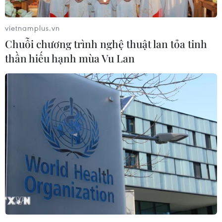
với 6 dự án đầu tư quy mô lớn
09/08/2026 08:42
vietnamplus.vn
Chuỗi chương trình nghệ thuật lan tỏa tinh
thần hiếu hạnh mùa Vu Lan
Hải Phòng dự kiến còn 780 trường
mầm non, tiểu học và THCS công lập
09/08/2026 08:42
Trường Đại học Ngoại thương công
bố điểm chuẩn, cao nhất lên đến 29,7
điểm
09/08/2026 08:32
Cần Thơ phát triển đô thị gắn liền với
đặc trưng sông nước