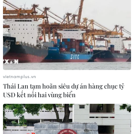
Các trường đại học bắt đầu công bố
điểm chuẩn xét tuyển năm 2026
09/08/2026 06:25
Xem thêm
vietnamplus.vn
Thái Lan tạm hoãn siêu dự án hàng chục tỷ
USD kết nối hai vùng biển
CƠ QUAN CHỦ QUẢN: THÔNG TẤN XÃ VIỆT NAM
Tổng Biên tập: TRẦN TIẾN DUẨN
Phó Tổng Biên tập: NGUYỄN THỊ TÁM, KHÚC THANH
THỦY