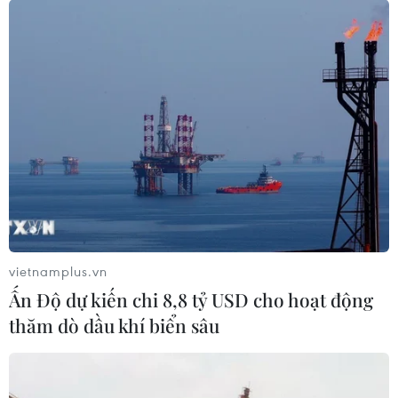
09/08/2026 06:56
Đà Nẵng: Cứu sống 2 trong 4 du
khách mất tích tại Mũi Nghê
09/08/2026 06:55
Điểm chuẩn Đại học Bách khoa Hà
Nội lập đỉnh với 29,54 điểm
09/08/2026 06:51
vietnamplus.vn
Ấn Độ dự kiến chi 8,8 tỷ USD cho hoạt động
Điểm chuẩn Đại học Kinh tế quốc
thăm dò dầu khí biển sâu
dân cao nhất lên đến trên 9,6 điểm
mỗi môn
09/08/2026 06:40