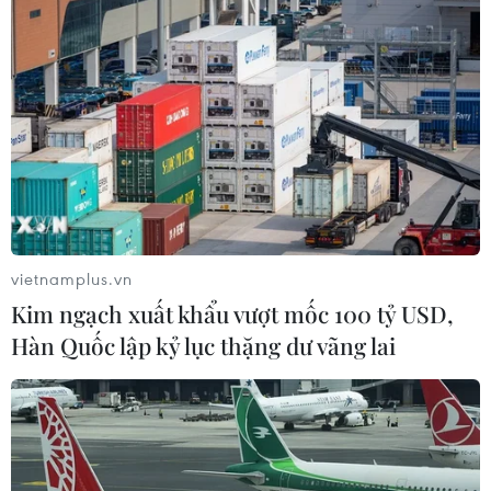
#giá xăng
#xăng E5 RON92
#xăng RON95-III
#Petrolimex
#quỹ bình ổn
#BOG
#giá xăng thế giới
#dầu diesel
TP. Đà Nẵng
TP. Hà Nội
Tp. Hồ Chí Minh
vietnamplus.vn
Kim ngạch xuất khẩu vượt mốc 100 tỷ USD,
Hàn Quốc lập kỷ lục thặng dư vãng lai
Theo dõi VietnamPlus