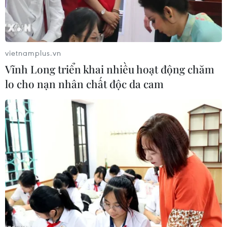
đồng/lít.
vietnamplus.vn
Vĩnh Long triển khai nhiều hoạt động chăm
lo cho nạn nhân chất độc da cam
Một điểm bán xăng của Petrolimex tại Hà Nội. (Ảnh: Đức
Duy/Vietnam+)
Duy nhất dầu diesel đi xuống, các mặt hàng
xăng dầu còn lại sẽ tăng nhẹ từ chiều nay (31/7).