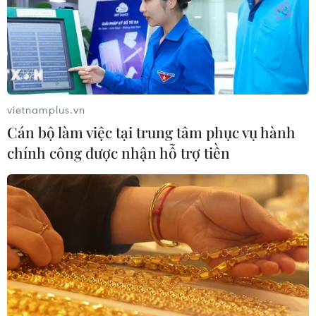
TIN LIÊN QUAN
vietnamplus.vn
Cán bộ làm việc tại trung tâm phục vụ hành
chính công được nhận hỗ trợ tiền
Giá xăng tiếp tục giảm hơn
200 đồng mỗi lít