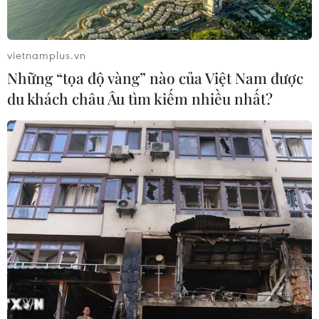
vietnamplus.vn
Những “tọa độ vàng” nào của Việt Nam được
du khách châu Âu tìm kiếm nhiều nhất?
TIN CÙNG CHUYÊN MỤC
Thống đốc Fed khuyến nghị tăng lãi
suất nếu lạm phát không sớm hạ
nhiệt
06/08/2026 03:46
Sản lượng vàng của Trung Quốc
giảm trong nửa đầu năm 2026
06/08/2026 03:41