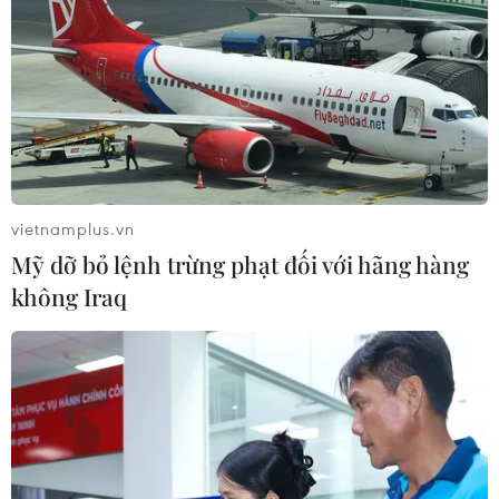
Xăng E5
PVOIL: Hành trình đưa nhiên liệu sinh học vào
cuộc sống
Giá xăng dầu giảm, mặt hàng RON95-III
xuống dưới 30.000 đồng mỗi lít
Tăng mạnh mức chi quỹ bình ổn, mặt hàng
vietnamplus.vn
xăng RON95-III vượt 29.000 đồng mỗi lít
Mỹ dỡ bỏ lệnh trừng phạt đối với hãng hàng
Điều chỉnh thời gian điều hành giá xăng dầu
không Iraq
trong dịp Tết Nguyên đán
Phương tiện có phù hợp khi chuyển đổi xăng
sinh học E10, giá bán ra sao?