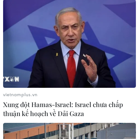
ngưỡng 19.700 đồng mỗi
lít
Từ 15 giờ ngày 24/7, giá xăng E5 RON92 giảm
202 đồng/lít; xăng RON95-III giảm 216 đồng/lít
và dầu mazut giảm 99 đồng/kg. Ngược lại, dầu
diesel tăng 330 đồng/lít và dầu hỏa tăng 199
đồng/lít.
(Vietnam+)
vietnamplus.vn
Xung đột Hamas-Israel: Israel chưa chấp
thuận kế hoạch về Dải Gaza