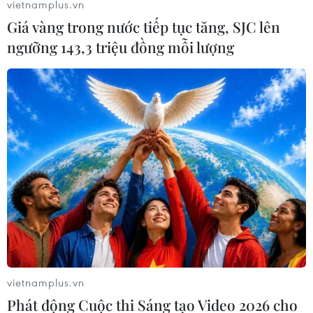
vietnamplus.vn
Giá vàng trong nước tiếp tục tăng, SJC lên
ngưỡng 143,3 triệu đồng mỗi lượng
Thị trường xe máy điện hưởng lợi
lớn nhờ việc cấm xe xăng
17/07/2025 08:02
Theo một số chủ cửa hàng, hiện người tiêu dùng đang
quan tâm nhiều đến xe máy điện trong phân khúc từ 15-
20 triệu đồng - mức giá phù hợp cho việc chuyển đổi từ
xe xăng sang xe điện.
vietnamplus.vn
Phát động Cuộc thi Sáng tạo Video 2026 cho