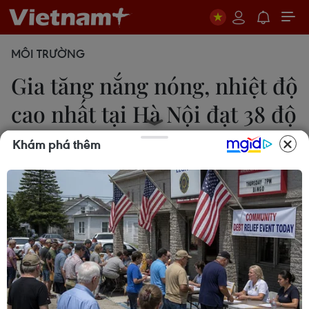
MÔI TRƯỜNG
Gia tăng nắng nóng, nhiệt độ
cao nhất tại Hà Nội đạt 38 độ
C
Khám phá thêm
Diệu Thúy
16/05/2023 22:47
Thủ đô Hà Nội có mây, ngày nắng nóng và nắng
nóng gay gắt; đêm không mưa. Gió Nam đến Tây
Nam cấp 2-3. Nhiệt độ thấp nhất 26-28 độ C.
Nhiệt độ cao nhất 36-38 độ C, có nơi trên 38 độ C.