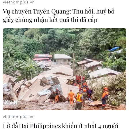
vietnamplus.vn
16/05/2023 23:37
Vụ chuyên Tuyên Quang: Thu hồi, huỷ bỏ
Mỗi mùa mưa lũ đi qua, người dân thôn Đông Thuận,
giấy chứng nhận kết quả thi đã cấp
xã Bình Trung (Quảng Ngãi) lại chứng kiến cảnh sông
Trà Bồng “ngoạm” mất hàng chục mét đất, lòng sông ăn
sâu vào bờ.
vietnamplus.vn
Lở đất tại Philippines khiến ít nhất 4 người