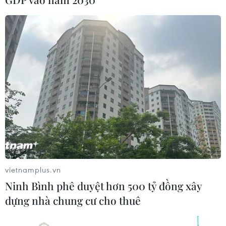
Xem thêm
CƠ QUAN CHỦ QUẢN: THÔNG TẤN XÃ VIỆT NAM
Tổng Biên tập: TRẦN TIẾN DUẨN
Phó Tổng Biên tập: NGUYỄN THỊ TÁM, KHÚC THANH
THỦY
vietnamplus.vn
Sở hữu trí tuệ
Quy định sử dụng
Ninh Bình phê duyệt hơn 500 tỷ đồng xây
RSS
Hỗ trợ
dựng nhà chung cư cho thuê
Ngôn ngữ
TTXVN