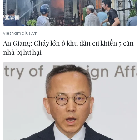
vietnamplus.vn
An Giang: Cháy lớn ở khu dân cư khiến 5 căn
nhà bị hư hại
Biến đổi khí hậu khiến bão ngày càng
mạnh và gây thiệt hại lớn hơn
16/05/2023 08:55
Các nhà khoa học dự báo trong tương lai, xoáy thuận
nhiệt đới sẽ xuất hiện tại nhiều nơi chưa từng thấy dạng
bão này trước đây do hiện tượng ấm lên toàn cầu đang