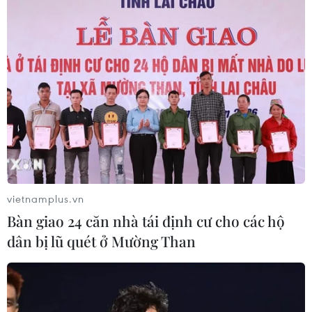
Mưa dông khiến hàng chục
chuyến bay tới Nội Bài không thể hạ
cánh
06/08/2026 04:37
Cảnh báo lũ quét, sạt lở đất ở 8 tỉnh
khu vực Bắc Bộ và Thanh Hóa
06/08/2026 03:47
vietnamplus.vn
Mưa lớn kéo dài gây thiệt hại khoảng
Bàn giao 24 căn nhà tái định cư cho các hộ
15 tỷ đồng tại Tuyên Quang
dân bị lũ quét ở Mường Than
06/08/2026 03:03
Quảng Trị ưu tiên đầu tư hoàn thiện