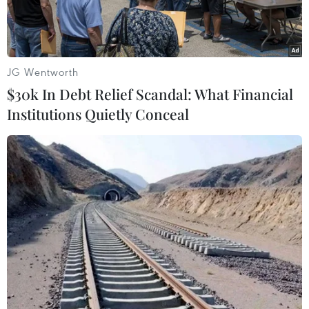
JG Wentworth
$30k In Debt Relief Scandal: What Financial
Institutions Quietly Conceal
Ảnh minh họa. (Nguồn: Vietnam+)
Theo Trung tâm Dự báo Khí tượng Thủy văn
Quốc gia, ngày 17/5, Bắc Bộ có mây, ngày nắng
nóng và nắng nóng gay gắt với nền nhiệt cao
nhất từ 35-38 độ C, có nơi trên 38 độ C. Đêm