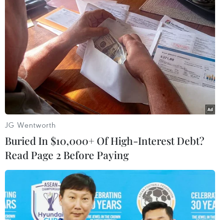
có nhiệt độ thấp nhất 25-28 độ C; cao nhất 32-35
độ C, có nơi trên 35 độ C./.
(TTXVN/Vietnam+)
JG Wentworth
Buried In $10,000+ Of High-Interest Debt?
Read Page 2 Before Paying