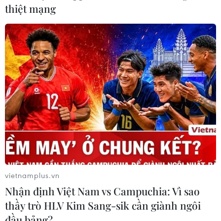
thiệt mạng
Bắc Bộ và Trung Bộ sắp bước vào đợt nắng
nóng kéo dài nhất từ đầu năm
16/05/2023 13:48
Theo dự báo, từ ngày 17/5 trở đi, nắng nóng xuất hiện
trên diện rộng ở cả Bắc Bộ, các tỉnh, thành phố từ Thanh
Hóa đến Phú Yên với nhiệt độ cao nhất phổ biến từ 36-
39 độ C, có nơi trên 40 độ C.
vietnamplus.vn
Nhận định Việt Nam vs Campuchia: Vì sao
thầy trò HLV Kim Sang-sik cần giành ngôi
đầu bảng?