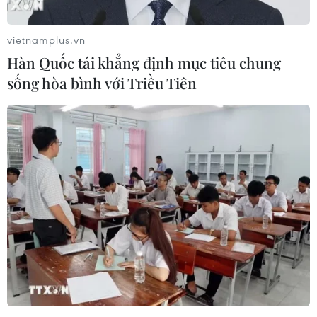
mở rộng ra.
vietnamplus.vn
Hàn Quốc tái khẳng định mục tiêu chung
sống hòa bình với Triều Tiên
Quảng Ngãi: Sạt lở sông Trà Bồng và nỗi lo
mất đất mùa mưa lũ