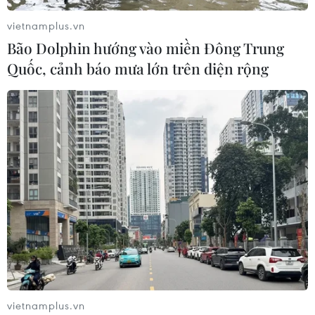
vietnamplus.vn
Bão Dolphin hướng vào miền Đông Trung
Quốc, cảnh báo mưa lớn trên diện rộng
TIN CÙNG CHUYÊN MỤC
Mưa lớn gây ngập lụt, chia cắt nhiều
khu vực ở Nghệ An
06/08/2026 13:06
Đắk Lắk truy quét, xử lý tình trạng
phá rừng, lấn chiếm đất rừng
06/08/2026 12:36
vietnamplus.vn