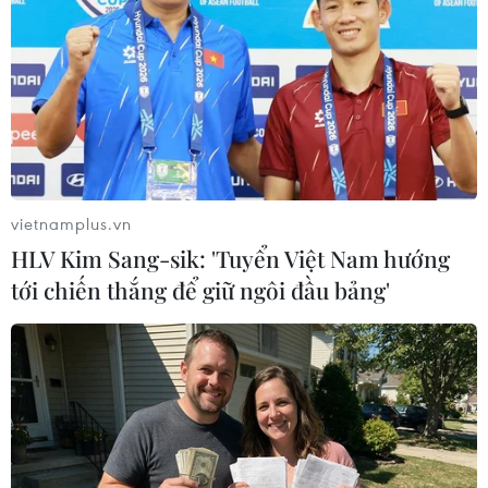
#Trung tâm Dự báo Khí tượng Thủy văn Quốc gia
#Nắng nóng
#Nhiệt độ
#Mưa dông
Theo dõi VietnamPlus
vietnamplus.vn
HLV Kim Sang-sik: 'Tuyển Việt Nam hướng
tới chiến thắng để giữ ngôi đầu bảng'
TIN LIÊN QUAN