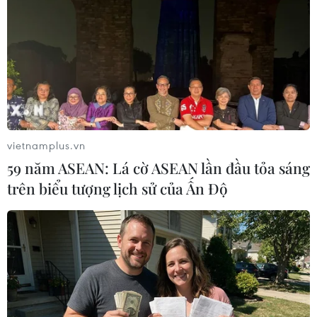
giáo dục
07/08/2026 05:40
Phó Thủ tướng Phạm Thị Thanh Trà
dự lễ khởi công xây Trường THPT
Nam Đàn 1
07/08/2026 04:30
vietnamplus.vn
59 năm ASEAN: Lá cờ ASEAN lần đầu tỏa sáng
Hỗ trợ thúc đẩy xã hội học tập để
trên biểu tượng lịch sử của Ấn Độ
mọi người dân đều có cơ hội tiếp thu
tri thức
07/08/2026 03:40
Vụ chuyên Tuyên Quang: Thu hồi,
hủy bỏ giấy chứng nhận kết quả thi