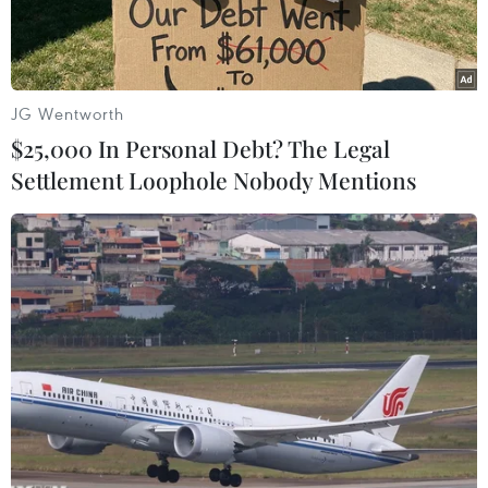
nước ven biển.
JG Wentworth
$25,000 In Personal Debt? The Legal
Settlement Loophole Nobody Mentions
Máy bay không người lái ven biển. (Ảnh minh họa. Nguồn:
AFP/TTXVN)
Trước thực trạng ô nhiễm rác thải nhựa ven
biển đang gây ra các tác động tiêu cực đến kinh
tế-xã hội, gây nguy hiểm cho các loài sinh vật