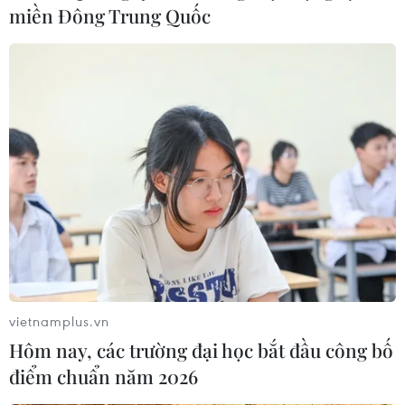
miền Đông Trung Quốc
Phát triển kinh tế đại dương 'xanh': Chìa
khóa để vươn ra biển lớn
08/06/2022 02:16
Để “vươn ra biển lớn,” Việt Nam cần có các hành động
khẩn cấp và mạnh mẽ kịp thời hơn trong việc chống rác
thải nhựa, chuyển đổi theo xu hướng phát triển kinh tế
biển xanh.
vietnamplus.vn
Hôm nay, các trường đại học bắt đầu công bố
điểm chuẩn năm 2026