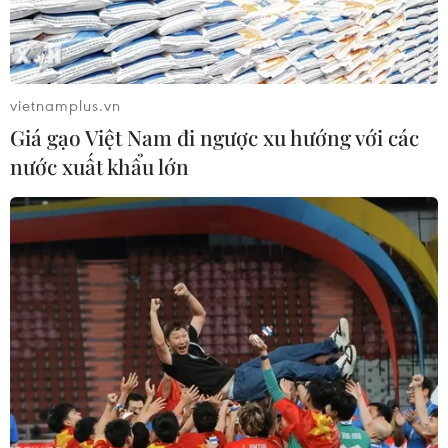
thành công máy vớt rác WSCA 2.0 với hơn 70% thành
phần cấu tạo được làm từ vật liệu tái chế.
vietnamplus.vn
Giá gạo Việt Nam đi ngược xu hướng với các
nước xuất khẩu lớn
Từ năm 2026, nhà bán lẻ cung cấp túi
nylon dùng một lần sẽ bị xử phạt