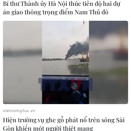
Bí thư Thành ủy Hà Nội thúc tiến độ hai dự
07/08/2026 08:21
án giao thông trọng điểm Nam Thủ đô
Hạn hán nghiêm trọng đe dọa "huyết
mạch" kinh tế châu Âu
07/08/2026 07:58
17 giờ ngày 7/8, mở cửa tràn xả mặt
điều tiết hồ chứa thủy điện Lai Châu
07/08/2026 07:28
Di dời hộ dân bị ảnh hưởng bụi, mùi
vietnamplus.vn
khét, tiếng ồn từ Trung tâm Điện lực
Hiện trường vụ ghe gỗ phát nổ trên sông Sài
Vĩnh Tân
Gòn khiến một người thiệt mạng