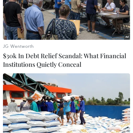
JG Wentworth
$30k In Debt Relief Scandal: What Financial
Institutions Quietly Conceal
Độc đáo mô hình “Máy vớt rác làm từ rác”
của giảng viên trẻ
28/03/2022 22:47
Giảng viên trẻ Huỳnh Ngọc Thái Anh, Khoa Công nghệ
Thông tin và Truyền thông, Đại học Cần Thơ chế tạo