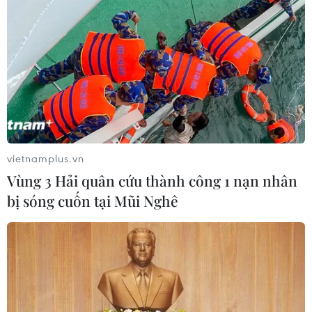
An Giang: Các bãi rác quá tải trong
khi dự án xử lý tập trung chậm tiến
độ
08/08/2026 05:39
Đà Nẵng tìm "lời giải bài toán" an
ninh nguồn nước
vietnamplus.vn
08/08/2026 05:05
Vùng 3 Hải quân cứu thành công 1 nạn nhân
bị sóng cuốn tại Mũi Nghê
Sơn La công bố tình huống khẩn cấp
về thiên tai với hai xã Muổi Nọi, Nậm
Lầu
08/08/2026 03:53