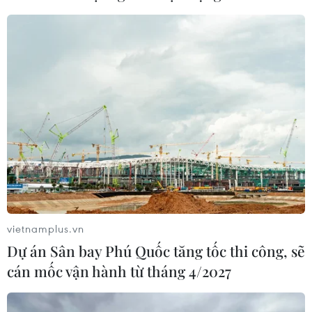
07/08/2026 07:10
Xem thêm
CƠ QUAN CHỦ QUẢN: THÔNG TẤN XÃ VIỆT NAM
Tổng Biên tập: TRẦN TIẾN DUẨN
Phó Tổng Biên tập: NGUYỄN THỊ TÁM, KHÚC THANH
vietnamplus.vn
THỦY
Dự án Sân bay Phú Quốc tăng tốc thi công, sẽ
cán mốc vận hành từ tháng 4/2027
Sở hữu trí tuệ
Quy định sử dụng
RSS
Hỗ trợ