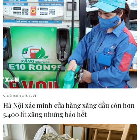
trợ các hoạt động dọn dẹp rác thải nhựa đại
dương trên quy mô lớn./.
(Vietnam+)
vietnamplus.vn
Hà Nội xác minh cửa hàng xăng dầu còn hơn
5.400 lít xăng nhưng báo hết