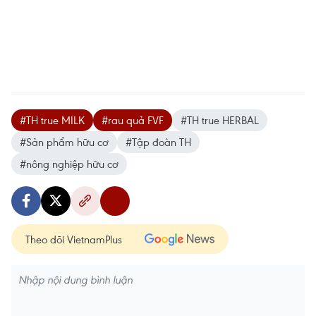
#TH true MILK
#rau quả FVF
#TH true HERBAL
#Sản phẩm hữu cơ
#Tập đoàn TH
#nông nghiệp hữu cơ
Theo dõi VietnamPlus