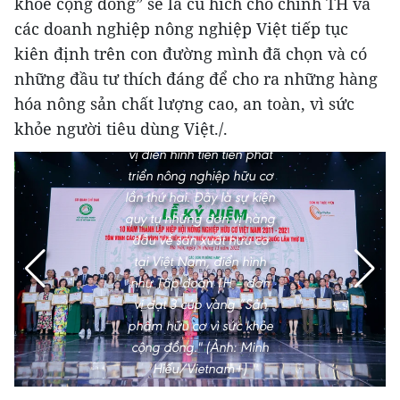
khỏe cộng đồng” sẽ là cú hích cho chính TH và
các doanh nghiệp nông nghiệp Việt tiếp tục
Sáng 26/11 tại Hà Nội đã
kiên định trên con đường mình đã chọn và có
diễn ra Lễ Kỷ niệm 10
những đầu tư thích đáng để cho ra những hàng
năm thành lập Hiệp hội
hóa nông sản chất lượng cao, an toàn, vì sức
Nông nghiệp hữu cơ Việt
khỏe người tiêu dùng Việt./.
Nam và Tôn vinh các đơn
vị điển hình tiên tiến phát
triển nông nghiệp hữu cơ
lần thứ hai. Đây là sự kiện
quy tụ những đơn vị hàng
đầu về sản xuất hữu cơ
tại Việt Nam, điển hình
như Tập đoàn TH – đơn
vị đạt 3 cúp vàng “Sản
phẩm hữu cơ vì sức khỏe
cộng đồng." (Ảnh: Minh
Hiếu/Vietnam+)