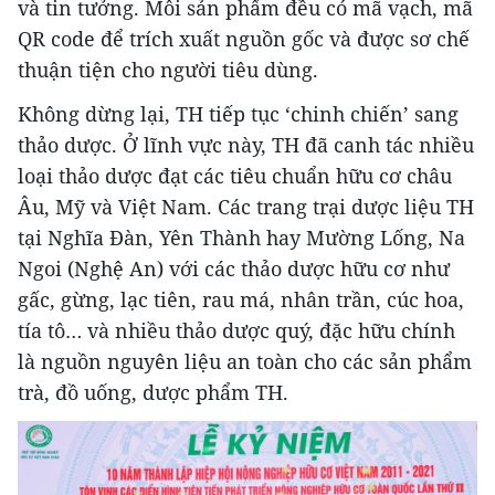
và tin tưởng. Mỗi sản phẩm đều có mã vạch, mã
QR code để trích xuất nguồn gốc và được sơ chế
thuận tiện cho người tiêu dùng.
Không dừng lại, TH tiếp tục ‘chinh chiến’ sang
thảo dược. Ở lĩnh vực này, TH đã canh tác nhiều
loại thảo dược đạt các tiêu chuẩn hữu cơ châu
Âu, Mỹ và Việt Nam. Các trang trại dược liệu TH
tại Nghĩa Đàn, Yên Thành hay Mường Lống, Na
Ngoi (Nghệ An) với các thảo dược hữu cơ như
gấc, gừng, lạc tiên, rau má, nhân trần, cúc hoa,
tía tô… và nhiều thảo dược quý, đặc hữu chính
là nguồn nguyên liệu an toàn cho các sản phẩm
trà, đồ uống, dược phẩm TH.