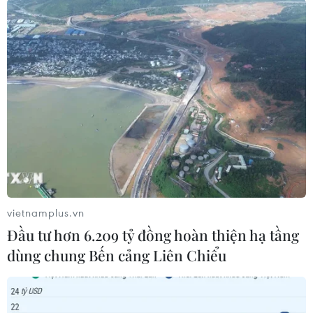
nhất của Mỹ được Tổ chức Giáo dục, Khoa học
và Văn hóa của Liên hợp quốc (UNESCO) công
nhận là Di sản Thế giới. Nhiều giáo sư người
Việt và khoảng 170 sinh viên Việt Nam hiện
đang làm việc, học tập tại trường đại học này./.
(TTXVN/Vietnam)
vietnamplus.vn
Đầu tư hơn 6.209 tỷ đồng hoàn thiện hạ tầng
dùng chung Bến cảng Liên Chiểu