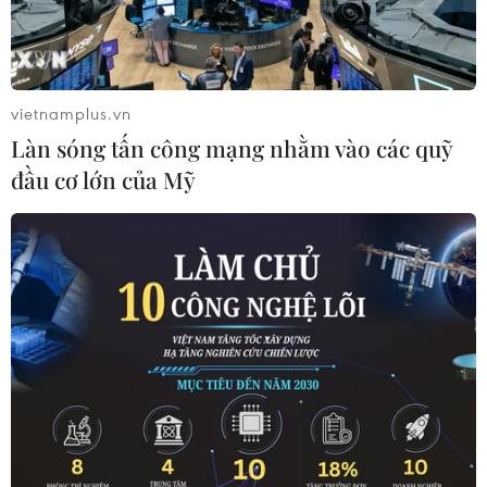
ngoại rộng mở..
vietnamplus.vn
Làn sóng tấn công mạng nhằm vào các quỹ
đầu cơ lớn của Mỹ
Đại sứ Việt Nam tại Hoa Kỳ Nguyễn Quốc Dũng. (Ảnh: KIều
Trang/TTXVN)
Ngày 12/4, Đại sứ Việt Nam tại Mỹ Nguyễn Quốc
Dũng đã tới thăm và nói chuyện với các giáo sư