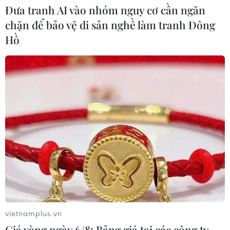
Đưa tranh AI vào nhóm nguy cơ cần ngăn
chặn để bảo vệ di sản nghề làm tranh Đông
Giáo sư, Viện sỹ, Nhà giáo Nhân dân
Hồ
Phạm Minh Hạc qua đời
31/07/2026 08:33
Xem thêm
CƠ QUAN CHỦ QUẢN: THÔNG TẤN XÃ VIỆT NAM
Tổng Biên tập: TRẦN TIẾN DUẨN
vietnamplus.vn
Phó Tổng Biên tập: NGUYỄN THỊ TÁM, KHÚC THANH
Giá vàng ngày 6/8: Bảng giá tại các công ty