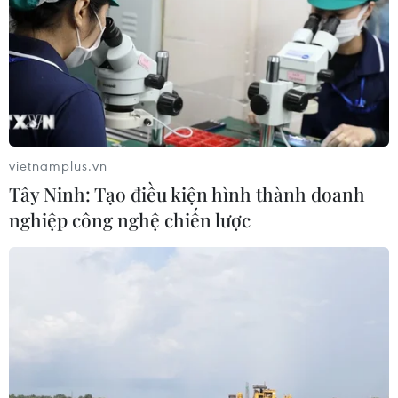
sự nghiệp Giáo dục Việt Nam" năm
2026
04/08/2026 12:36
Vụ gian lận điểm thi tại Tuyên
Quang: Sáng mai (5/8), công bố
phương án xử lý
vietnamplus.vn
04/08/2026 11:11
Tây Ninh: Tạo điều kiện hình thành doanh
nghiệp công nghệ chiến lược
Nghệ An: Gấp rút hoàn thiện trường
lớp, cải thiện điều kiện dạy học
04/08/2026 04:35
Hôm nay, các cơ sở giáo dục đại học
bắt đầu xét tuyển nguyện vọng