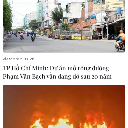
vietnamplus.vn
TP Hồ Chí Minh: Dự án mở rộng đường
Phạm Văn Bạch vẫn dang dở sau 20 năm
Thúc đẩy hợp tác kinh tế Hoa Kỳ-Việt
Nam ngày càng phát triển
23/03/2023 12:41
Trưởng ban Kinh tế Trung ương Trần Tuấn Anh bày tỏ vui
mừng trước sự phát triển ngày càng mạnh mẽ, đi vào