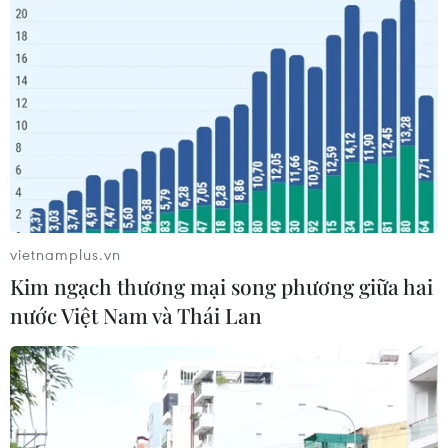
#Việt Nam-Hoa Kỳ
#Quan hệ Việt Nam-Mỹ
#Đại sứ Nguyễn Quốc Dũng
#Chính sách đối ngoại
#Hợp tác giáo dục
Mỹ
vietnamplus.vn
Theo dõi VietnamPlus
Kim ngạch thương mại song phương giữa hai
nước Việt Nam và Thái Lan
TIN LIÊN QUAN