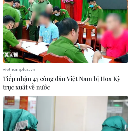
bạch bữa ăn bán trú trước thềm năm
học mới
05/08/2026 02:01
Hưng Yên chuyển trụ sở dôi dư
thành trường học, mở rộng không
gian giáo dục
05/08/2026 01:21
vietnamplus.vn
Tiếp nhận 47 công dân Việt Nam bị Hoa Kỳ
Bảo đảm ngày khai giảng thực sự là
trục xuất về nước
ngày hội của học sinh và giáo viên
04/08/2026 22:42
Phát động giải báo chí toàn quốc "Vì