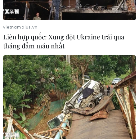
vietnamplus.vn
Liên hợp quốc: Xung đột Ukraine trải qua
tháng đẫm máu nhất
TIN CÙNG CHUYÊN MỤC
Đắk Lắk tháo gỡ khó khăn, đảm bảo
đủ sách giáo khoa cho năm học mới
06/08/2026 04:12