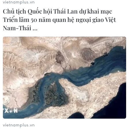
vietnamplus.vn
Chủ tịch Quốc hội Thái Lan dự khai mạc
Triển lãm 50 năm quan hệ ngoại giao Việt
Nam-Thái …
Đối thoại Chính trị-An ninh-Quốc phòng
Việt Nam-Hoa Kỳ lần thứ 12
01/04/2023 07:13
Tại Đối thoại Chính trị-An ninh-Quốc phòng Việt Nam-
Hoa Kỳ lần thứ 12, hai nước khẳng định sẽ tiếp tục đối
thoại thẳng thắn, xây dựng và thường xuyên về những
vấn đề còn khác biệt.
vietnamplus.vn