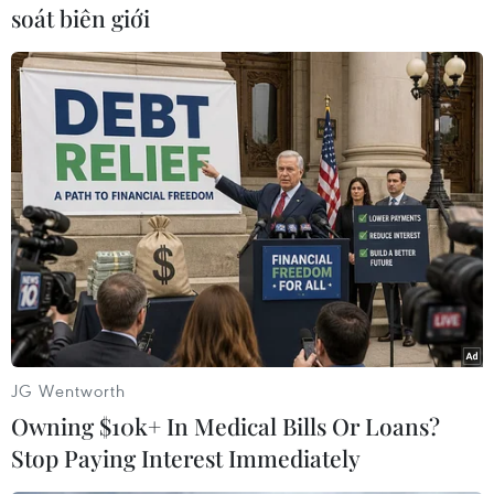
sư cũng đưa ra một số mô hình vàcấu trúc vận
soát biên giới
hành dành cho doanh nghiệp khi thực hiện CSR.
Hài hước, nhiệt tình và uyên bác, Tom Cannon
đã đem đến những giờ học thựcsự bổ ích và hào
hứng dành cho sinh viên. Đây là cơ hội tuyệt vời
để các nghiêncứu sinh và sinh viên tiếp cận với
những tư tưởng hiện đại từ một trong
nhữngnhà hoạch định hàng đầu ở Vương quốc
Anh và trên thế giới.
Giáo sư Tom Cannon nổi tiếng là nhà hoạch
định chiến lược kinh tế hàng đầuthế giới với vai
JG Wentworth
trò Chủ trì dự án nghiên cứu "Tầm nhìn hay
Owning $10k+ In Medical Bills Or Loans?
quan điểm kinh doanhmới" do Tony Blair,
Stop Paying Interest Immediately
nguyên Thủ tướng Anh khởi xướng. Ông còn