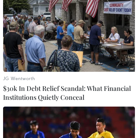
Hoàng Hoa (Vietnam+)
JG Wentworth
$30k In Debt Relief Scandal: What Financial
Institutions Quietly Conceal
#Hà Nội
#Đại học Quốc gia
#Giáo sư Tom Cannon