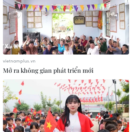
05/08/2026 14:58
Thực hiện các nhiệm vụ trọng tâm
trong năm học 2026-2027
05/08/2026 13:13
vietnamplus.vn
Thi lại ở Tuyên Quang: Thí
Mở ra không gian phát triển mới
sinh vẫn được xét tuyển đại học theo
nguyện vọng đã đăng ký
05/08/2026 11:02
Thứ trưởng Bộ GD-ĐT: Thi lại không
phải để xóa bỏ trách nhiệm của thí
sinh