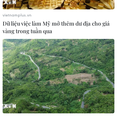
THỦY
vietnamplus.vn
Sở hữu trí tuệ
Quy định sử dụng
Dữ liệu việc làm Mỹ mở thêm dư địa cho giá
RSS
Hỗ trợ
vàng trong tuần qua
Ngôn ngữ
TTXVN
Dịch vụ tin
Quảng cáo
Liên hệ
Giấy phép số: 1374/GP-BTTTT do Bộ Thông tin và Truyền thông
cấp ngày 11/9/2008.
Quảng cáo: Phó TBT Nguyễn Thị Tám: 093.5958688, Email:
tamvna@gmail.com
Điện thoại: (024) 39411349 - (024) 39411348, Fax: (024)
39411348