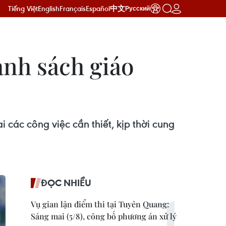
Tiếng Việt
English
Français
Español
中文
Русский
ành sách giáo
các công việc cần thiết, kịp thời cung
ĐỌC NHIỀU
Vụ gian lận điểm thi tại Tuyên Quang:
Sáng mai (5/8), công bố phương án xử lý