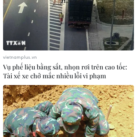
Boeing 737 MAX 7 được đưa vào khai
thác sau hơn 8 năm chờ đợi
04/08/2026 02:48
vietnamplus.vn
Amazon lần đầu tiên đạt mức vốn
Vụ phế liệu bằng sắt, nhọn rơi trên cao tốc:
hóa 3.000 tỷ USD nhờ làn sóng lạc
Tài xế xe chở mắc nhiều lỗi vi phạm
quan mới về AI
03/08/2026 14:35
Xem thêm