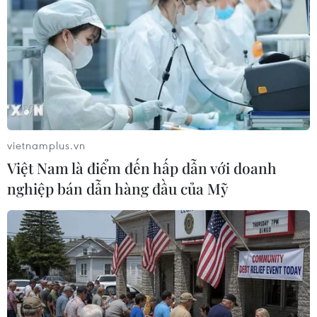
TIN LIÊN QUAN
vietnamplus.vn
Việt Nam là điểm đến hấp dẫn với doanh
nghiệp bán dẫn hàng đầu của Mỹ
Lợi ích từ ứng dụng Google trong hoạt
động của doanh nghiệp
12/09/2014 11:56
Các ứng dụng như Google Trends, Google Market