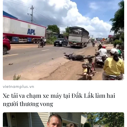
thập thông tin tình báo theo hướng không xâm
phạm quyền riêng tư của công dân Mỹ trong
khi vẫn đảm bảo được an ninh quốc gia.
Snowden trở thành "kẻ tội đồ" của nước Mỹ, đã
phải trốn sang Nga và được Moskva cấp quy chế
tỵ nạn có thời hạn./.
(TTXVN/Vietnam+)
vietnamplus.vn
Xe tải va chạm xe máy tại Đắk Lắk làm hai
người thương vong