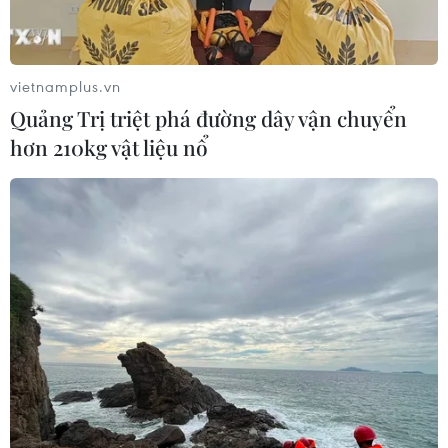
Tây Ninh: Tạo điều kiện hình thành
doanh nghiệp công nghệ chiến lược
06/08/2026 04:45
vietnamplus.vn
Quảng Trị triệt phá đường dây vận chuyển
hơn 210kg vật liệu nổ
Từ mở rộng số lượng đến nâng cao
chất lượng doanh nghiệp tư nhân ở
Tây Ninh
06/08/2026 04:23
Alphabet cải tổ hàng ngũ lãnh đạo
giữa cuộc đua AGI
06/08/2026 04:22
Techcom Life và cách tiếp cận mới