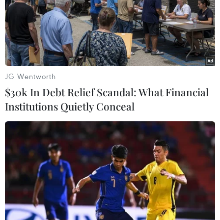
Finder, Keyword Planner có thể hỗ trợ đắc lực cho doanh
nghiệp Việt Nam trong sản xuất kinh doanh, quảng bá
hình ảnh và quảng cáo.
JG Wentworth
$30k In Debt Relief Scandal: What Financial
Institutions Quietly Conceal
Tiết lộ mới của Snowden: Mỹ bí mật lập