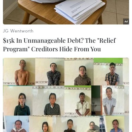
JG Wentworth
$15k In Unmanageable Debt? The "Relief
Program" Creditors Hide From You
Ảnh minh họa. (Nguồn: edudemic.com)
Áp lực từ các chính phủ trên toàn thế giới yêu
cầu Google cung cấp thông tin của người sử
dụng trong các vụ điều tra tội phạm ngày càng
gia tăng bất chấp việc các chương trình thu thập
thông tin đã bị đưa ra ánh sáng.