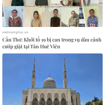
02/09/2024 04:34
'Địa chấn' liên tiếp ở US Open 2024:
Novak Djokovic thành cựu vô địch
vietnamplus.vn
31/08/2024 04:48
Cần Thơ: Khởi tố 19 bị can trong vụ dàn cảnh
cướp giật tại Tân Huê Viên
'Địa chấn' tại US Open 2024: Carlos
Alcaraz bị loại ở vòng 2
30/08/2024 05:40
US Open 2024: Djokovic thắng chóng
vánh, thêm nhiều hạt giống bị loại
29/08/2024 04:21