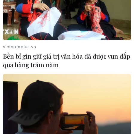
vietnamplus.vn
Monfils khép lại giấc mơ do chấn thương,
Bền bỉ gìn giữ giá trị văn hóa đã được vun đắp
Djokovic chạm trán Goffin
qua hàng trăm năm
17/11/2016 09:18
Tay vợt Gael Monfils buộc phải rút lui khỏi giải ATP
World Tour Finals 2016 do chấn thương xương sườn tái
phát và tay vợt David Goffin được chọn thay anh thi đấu
với Novak Djokovic tại vòng bảng.