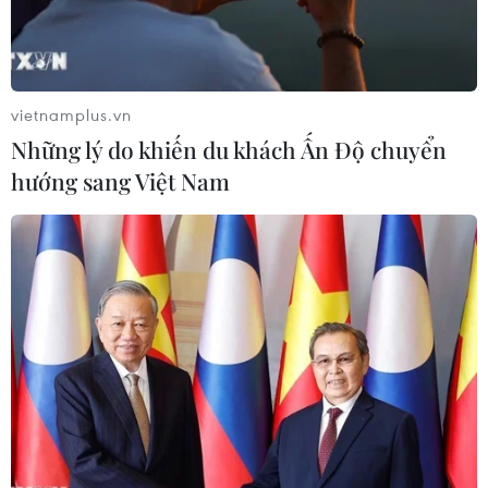
vietnamplus.vn
Những lý do khiến du khách Ấn Độ chuyển
hướng sang Việt Nam
Andy Murray lập kỷ lục, nóng cuộc đua
ngôi số 1 thế giới
19/11/2016 04:03
Andy Murray đã dễ dàng có chiến thắng 6-4, 6-2 trước
Stan Wawrinka để giành vé vào bán kết ATP World Tour
Finals 2016, đồng thời khiến cuộc đua ngôi số 1 năm
2016 trở nên nóng hơn.