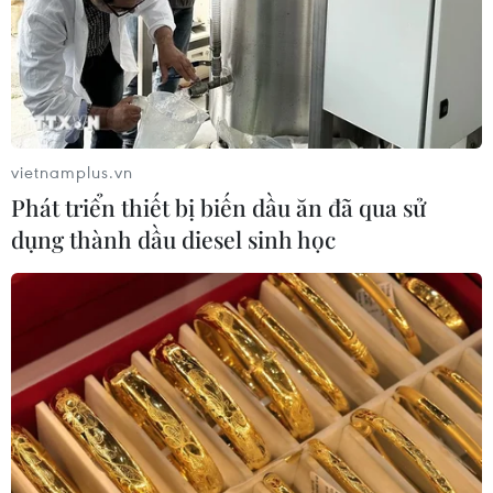
vietnamplus.vn
Phát triển thiết bị biến dầu ăn đã qua sử
dụng thành dầu diesel sinh học
TIN CÙNG CHUYÊN MỤC
"Địa chấn' ở Roland Garros 2026: Tay
vợt số 1 thế giới bị loại từ vòng 2