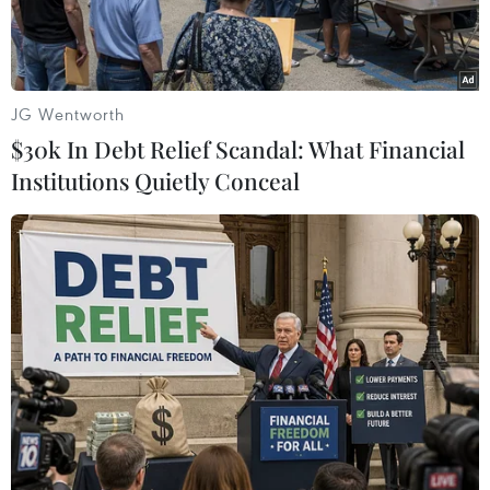
JG Wentworth
$30k In Debt Relief Scandal: What Financial
Institutions Quietly Conceal
Murray lần đầu tiên đăng quang ATP World Tour Finals. (Nguồn:
Getty Images)
Andy Murray đã khép lại năm 2016 vô cùng
hoàn hảo của mình bằng chiến thắng 6-3, 6-4
trước Novak Djokovic ở trận chung kết lịch sử