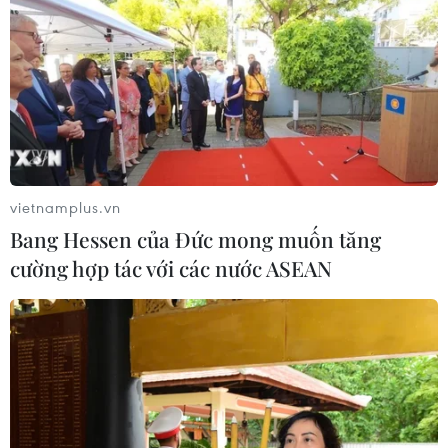
Hàng loạt hạt giống bị loại ngay từ
vòng 1 Australian Open 2025
14/01/2025 04:29
Bế mạc Giải Quần vợt quốc tế ITF
U18-J30 năm 2024
24/11/2024 14:09
vietnamplus.vn
Bang Hessen của Đức mong muốn tăng
cường hợp tác với các nước ASEAN
Gần 200 tay vợt tranh tài ở Giải quần
vợt quốc tế ITF U18-J30
11/11/2024 05:56
Huyền thoại sân đất nện Rafael