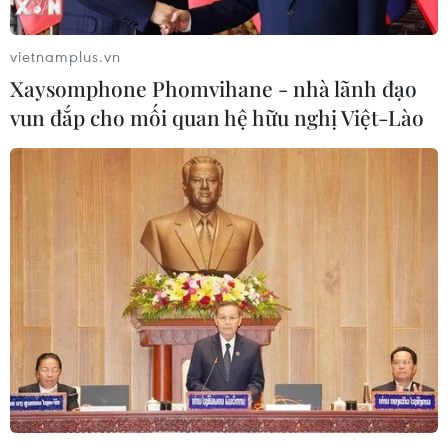
vietnamplus.vn
Xaysomphone Phomvihane - nhà lãnh đạo
vun đắp cho mối quan hệ hữu nghị Việt-Lào
Djokovic và Murray tranh ngôi số 1 ở trận
chung kết lịch sử
20/11/2016 01:53