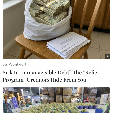
World Tour Finals
16/11/2016 00:42
Novak Djokovic đã ghi tên mình vào vòng bán kết ATP
World Tour Finals 2016 sớm một trận đấu sau chiến
thắng vất vả 7-6, 7-6 trước Milos Raonic ở bảng đấu
mang tên Ivan Lendl.
JG Wentworth
$15k In Unmanageable Debt? The "Relief
Program" Creditors Hide From You