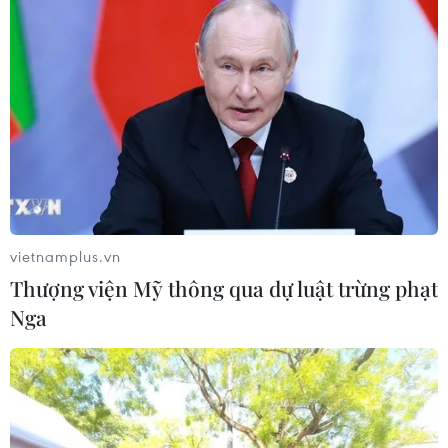
Australian Open 2025: Tay vợt gốc
Việt dừng bước, Djokovic 'đại chiến'
Alcaraz
20/01/2025 08:12
Tay vợt gốc Việt tiếp tục gây sốc,
sánh ngang kỷ lục của Rafael Nadal
19/01/2025 04:15
vietnamplus.vn
Thượng viện Mỹ thông qua dự luật trừng phạt
Tay vợt gốc Việt tạo nên 'địa chấn' tại
Nga
Australian Open 2025
17/01/2025 02:59