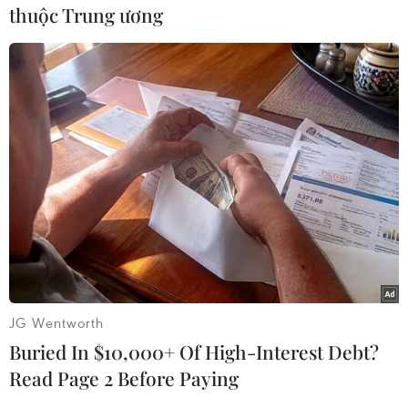
thuộc Trung ương
#Giày thể thao
#Quần vợt
#Novak Djokovic
#Andy Murray
#ATP World Tour Finals
#Ngôi số 1
Anh
JG Wentworth
Theo dõi VietnamPlus
Buried In $10,000+ Of High-Interest Debt?
Read Page 2 Before Paying