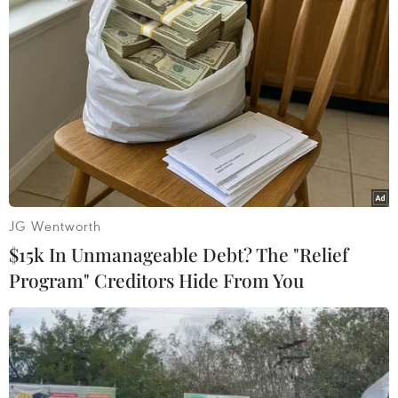
JG Wentworth
$15k In Unmanageable Debt? The "Relief
Program" Creditors Hide From You
Từ ngày 23/11, Hà Nội đã tổ chức tiêm vaccine phòng COVID-
19 cho trẻ từ 15-17 tuổi, trong đó phần lớn là học sinh trung học
phổ thông, đạt tỷ lệ tiêm hơn 90%. (Ảnh: Thanh Tùng/TTXVN)