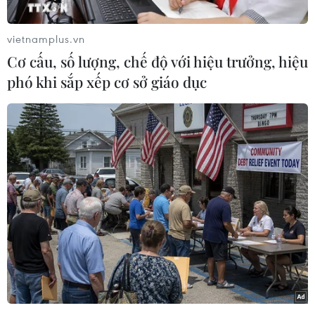
phần lớn là học sinh trung học phổ thông, đạt tỷ
lệ tiêm hơn 90%.
vietnamplus.vn
Chiều 29/11, Ủy viên Bộ Chính trị, Bí thư Thành
Cơ cấu, số lượng, chế độ với hiệu trưởng, hiệu
ủy Hà Nội Đinh Tiến Dũng cho biết, Thường
phó khi sắp xếp cơ sở giáo dục
trực Thành ủy đã thống nhất chỉ đạo khẩn
trương đưa học sinh trung học phổ thông trở lại
trường học; đồng thời, lên ngay phương án đưa
học sinh trung học cơ sở trở lại trường học trong
thời gian sớm nhất, an toàn nhất.
Tuy nhiên, dịch COVID-19 vẫn có diễn biến
phức tạp trên địa bàn và cả nước với số F0 phát
sinh mới ngày càng nhiều, việc đưa học sinh trở
lại trường học phải được chuẩn bị thật kỹ, bảo
đảm có nguyên tắc và luôn đặt vấn đề an toàn
sức khỏe của học sinh lên trên hết.