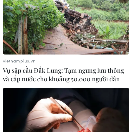
Theo dõi VietnamPlus
vietnamplus.vn
Vụ sập cầu Đắk Lung: Tạm ngưng lưu thông
TIN LIÊN QUAN
và cấp nước cho khoảng 50.000 người dân