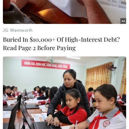
buổi/ngày.
JG Wentworth
Buried In $10,000+ Of High-Interest Debt?
Read Page 2 Before Paying
Tiêm vaccine phòng COVID-19 cho học sinh Trường THPT Trần
Phú, quận Hoàn Kiếm. (Ảnh: Thanh Tùng/TTXVN)
Từ ngày 23/11, Hà Nội đã tổ chức tiêm vaccine
phòng COVID-19 cho trẻ từ 15-17 tuổi, trong đó