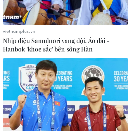
vietnamplus.vn
Nhịp điệu Samulnori vang dội, Áo dài -
Hanbok 'khoe sắc' bên sông Hàn
Bình Định vận động phụ huynh cho con
đến trường để đảm bảo kiến thức
25/11/2021 06:47
Nhiều phụ huynh chưa cho con em mình đến trường là
vì có nhiều em chưa tiêm vaccine nên phụ huynh lo
lắng, bên cạnh đó có một số ít em đang ở trong khu
phong tỏa chưa thể đến trường.