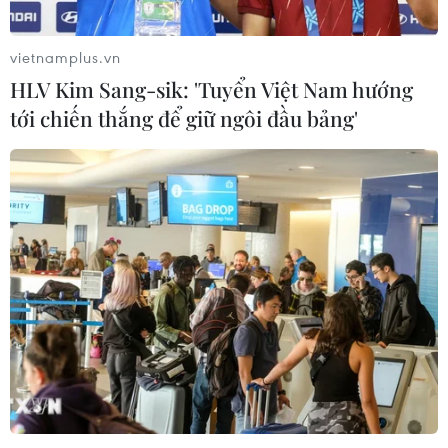
vietnamplus.vn
HLV Kim Sang-sik: 'Tuyển Việt Nam hướng
tới chiến thắng để giữ ngôi đầu bảng'
Hà Nội: Điều trị F0 thể nhẹ tại nhà, cho
học sinh cấp 3 đi học từ 6/12
29/11/2021 12:18
Thường trực Thành ủy yêu cầu thực hiện việc cho học
sinh cấp 3 đi học trực tiếp từ 6/12 và tiếp tục nghiên cứu