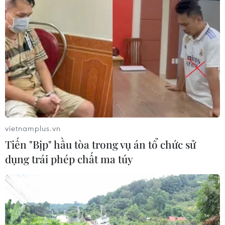
(TTXVN/Vietnam+)
vietnamplus.vn
Tiến "Bịp" hầu tòa trong vụ án tổ chức sử
dụng trái phép chất ma túy
#Học sinh Hà Nội
#Tiêm vaccine
#đi học trở lại
#Phòng chống dịch
#Bí thư Thành ủy Đinh Tiến Dũng
#học trực tiếp
TP. Hà Nội