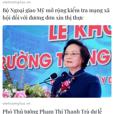
vietnamplus.vn
cho học sinh cấp 2 tiếp tục đến trường sau khi hoàn
Bộ Ngoại giao Mỹ mở rộng kiểm tra mạng xã
thành việc tiêm phủ theo kế hoạch.
hội đối với đương đơn xin thị thực
Đà Nẵng cho phép học sinh lớp 8-9 và lớp
vietnamplus.vn
Phó Thủ tướng Phạm Thị Thanh Trà dự lễ
1 đi học lại vào ngày 6/12