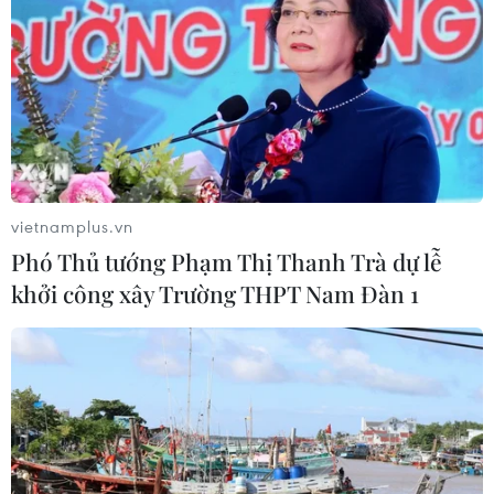
Cầu Đắk Lung sập sau cú
Dự án mở rộng đường
tông của xe tải cẩu, 2 người
Nguyễn Tuân tăng kết nối
thoát chết
khu vực phía Tây Nam Hà
Nội
06/08/2026 09:00
06/08/2026 08:19
vietnamplus.vn
Phó Thủ tướng Phạm Thị Thanh Trà dự lễ
khởi công xây Trường THPT Nam Đàn 1
Đắk Lắk: Điều tra, khắc
Đại biểu Quốc hội băn
phục sự cố nhiều phương
khoăn khả năng cân đối
tiện thủng lốp trên cao tốc
vốn 2 siêu dự án giao
thông
06/08/2026 07:14
06/08/2026 07:00