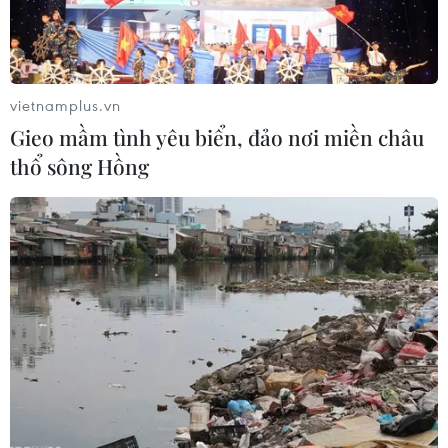
06/08/2026 05:10
06/08/2026 04:37
vietnamplus.vn
Gieo mầm tình yêu biển, đảo nơi miền châu
thổ sông Hồng
Hà Tĩnh cảnh báo nguy cơ
Đồng Nai cảnh báo người
sạt lở trên nhiều tuyến
dân không ném vật thể vào
giao thông trước mùa mưa
phương tiện trên cao tốc
bão
06/08/2026 04:24
06/08/2026 04:34