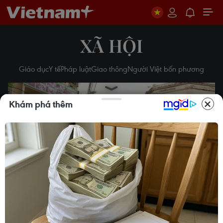
XÃ HỘI
Giáo dục
Y tế
Pháp luật
Giao thông
Người Việt bốn phương
Khám phá thêm
Play
Video
Hà Nội thí điểm hạn chế ôtô