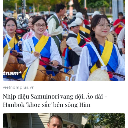
Sẽ thi công đồng loạt Dự
Chưa đầu tư mở rộng Quốc
án cao tốc Vinh-Thanh
lộ 1 đoạn Bạc Liêu-Cà Mau
Thủy trong tháng 9
giai đoạn 2026-2030
06/08/2026 12:25
06/08/2026 12:24
vietnamplus.vn
Nhịp điệu Samulnori vang dội, Áo dài -
Hanbok 'khoe sắc' bên sông Hàn
Tuyên Quang khẩn trương
Thi công trở lại dự án sửa
khắc phục sạt lở trên các
chữa Quốc lộ 30 sau phản
tuyến giao thông
ánh của TTXVN