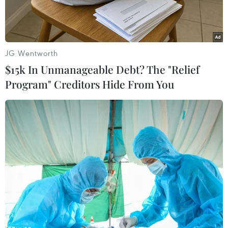
trên 16 chỗ trong khu vực
phố cổ
JG Wentworth
28/02/2025 07:11
$15k In Unmanageable Debt? The "Relief
Program" Creditors Hide From You
Theo dõi VietnamPlus
Sở Giao thông Vận tải Hà Nội vừa thông báo thí
điểm việc điều chỉnh tổ chức giao thông hạn chế
xe ôtô trên 16 chỗ hoạt động trên các tuyến phố
trong khu vực phố cổ và khu vực xung quanh hồ
Hoàn Kiếm.
Thời gian thực hiện thí điểm trong 6 tháng, bắt