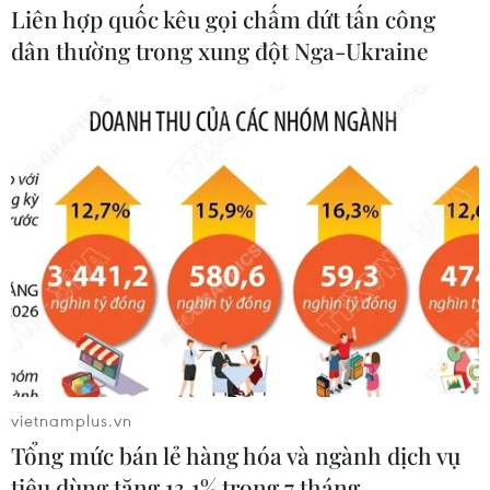
Liên hợp quốc kêu gọi chấm dứt tấn công
dân thường trong xung đột Nga-Ukraine
Còn tồn tại, khiếm khuyết
Cao tốc Khánh Hoà-Buôn
hệ thống thu phí tại 5 Dự
Ma Thuột sẽ hoàn thành,
án cao tốc Bắc-Nam
khai thác trong năm nay
05/08/2026 08:29
05/08/2026 07:14
Xem thêm
vietnamplus.vn
Tổng mức bán lẻ hàng hóa và ngành dịch vụ
CƠ QUAN CHỦ QUẢN: THÔNG TẤN XÃ VIỆT NAM
tiêu dùng tăng 13,1% trong 7 tháng