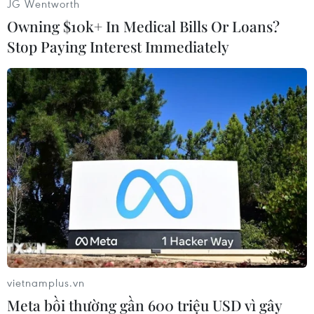
JG Wentworth
Owning $10k+ In Medical Bills Or Loans?
Stop Paying Interest Immediately
#Sở Giao thông Vận tải Hà Nội
#xe ôtô trên 16 chỗ
#phố cổ
TP. Hà Nội
vietnamplus.vn
Meta bồi thường gần 600 triệu USD vì gây