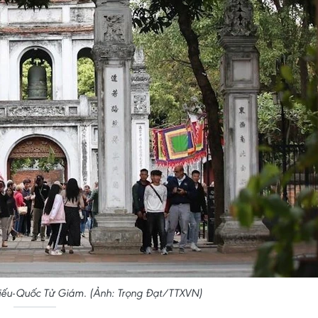
ếu-Quốc Tử Giám. (Ảnh: Trọng Đạt/TTXVN)