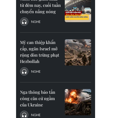
từ đêm nay, cuối tuần
chuyển nắng nóng
NGHE
Mỹ can thiệp khẩn
cấp, ngăn Israel mở
rộng đòn trừng phạt
Hezbollah
NGHE
Nga thông báo tấn
công căn cứ ngầm
của Ukraine
NGHE