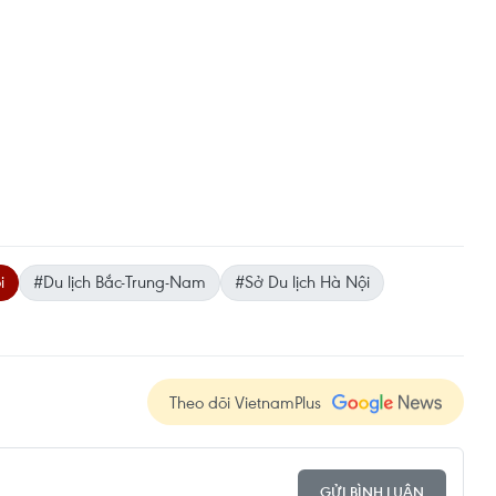
i
#Du lịch Bắc-Trung-Nam
#Sở Du lịch Hà Nội
Theo dõi VietnamPlus
GỬI BÌNH LUẬN