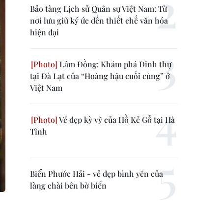
Bảo tàng Lịch sử Quân sự Việt Nam: Từ
nơi lưu giữ ký ức đến thiết chế văn hóa
hiện đại
Lâm Đồng: Khám phá Dinh thự
tại Đà Lạt của “Hoàng hậu cuối cùng” ở
Việt Nam
Vẻ đẹp kỳ vỹ của Hồ Kẻ Gỗ tại Hà
Tĩnh
Biển Phước Hải - vẻ đẹp bình yên của
làng chài bên bờ biển