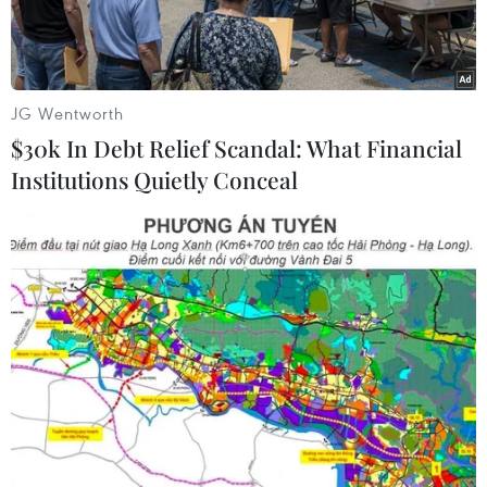
JG Wentworth
$30k In Debt Relief Scandal: What Financial
Institutions Quietly Conceal
Hệ thống phòng thủ tên lửa tầm cao giai đoạn cuối (THAAD)
của Mỹ được triển khai tại căn cứ Seongju, tỉnh Bắc
Gyeongsang, Hàn Quốc. (Ảnh: AFP/TTXVN)
Hãng tin Yonhap dẫn thông báo của Bộ Quốc
phòng Hàn Quốc ngày 10/6 cho biết nước này và
Mỹ đã tiến hành các cuộc tập trận chung về
phòng không và phòng thủ tên lửa như được dự
kiến từ đầu năm 2020, mặc dù hai nước hoãn
một cuộc tập trận mùa Xuân thường niên do