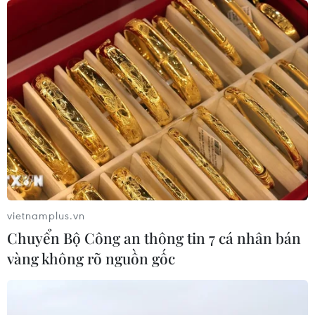
trợ 6 ngành công nghiệp chiến lược
07/08/2026 10:21
Trung Quốc hoàn thành bản đồ địa
chất mới của toàn bộ Mặt Trăng
07/08/2026 08:52
Australia đề cao hợp tác với Việt Nam
vì hòa bình, ổn định và thịnh vượng
vietnamplus.vn
07/08/2026 07:09
Chuyển Bộ Công an thông tin 7 cá nhân bán
vàng không rõ nguồn gốc
Cựu Đại sứ Australia: Tầm nhìn hợp
tác mới cho quan hệ Việt Nam-