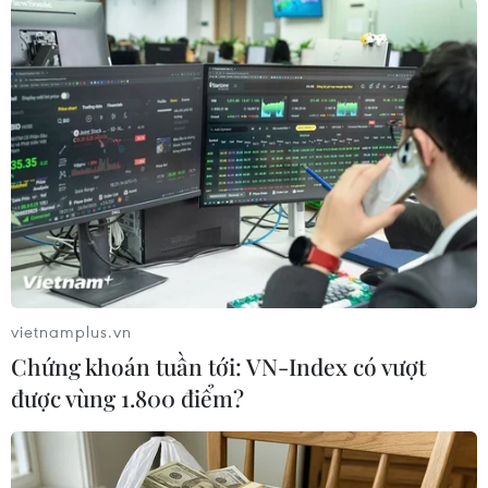
Theo dõi VietnamPlus
TIN LIÊN QUAN
vietnamplus.vn
Chứng khoán tuần tới: VN-Index có vượt
được vùng 1.800 điểm?