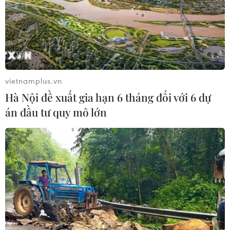
Trung Quốc vận hành giàn phát điện
gió nổi đầu tiên chịu được bão cấp 17
06/08/2026 11:20
vietnamplus.vn
Hà Nội đề xuất gia hạn 6 tháng đối với 6 dự
Hàn Quốc xác nhận Triều Tiên
án đầu tư quy mô lớn
phóng ít nhất 1 tên lửa đạn đạo tầm
ngắn
06/08/2026 09:41
Quân đội Hàn Quốc thông báo Triều
Tiên phóng vật thể chưa xác định
06/08/2026 08:31