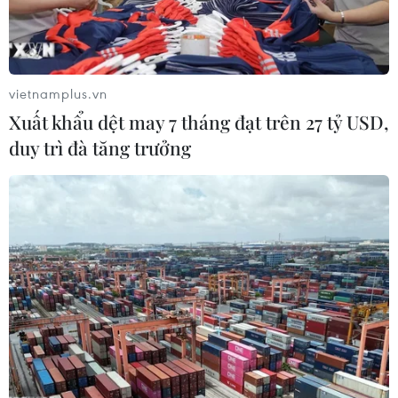
vietnamplus.vn
Xuất khẩu dệt may 7 tháng đạt trên 27 tỷ USD,
duy trì đà tăng trưởng
Mỹ khẳng định Hàn Quốc đã đồng ý chia
sẻ phần lớn chi phí quân sự
08/05/2020 00:58
Tổng thống Mỹ khẳng định: "Hàn Quốc đã đồng ý trả
tiền cho chúng ta, điều mà chúng ta đánh giá rất cao...