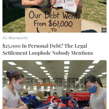
JG Wentworth
$25,000 In Personal Debt? The Legal
Settlement Loophole Nobody Mentions
Không quân Hàn Quốc và Mỹ tiến hành
cuộc tập trận chung
23/04/2020 13:45
Không quân Hàn Quốc và các lực lượng Mỹ đồn trú tại
Hàn Quốc đã bắt đầu cuộc tập trận cấp phi đội vào từ
ngày 20/4 vừa qua và sẽ kéo dài đến ngày 24/4 tới.