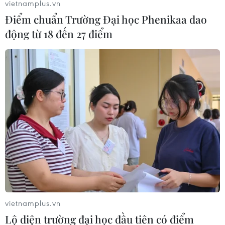
vietnamplus.vn
25/05/2020 09:03
Điểm chuẩn Trường Đại học Phenikaa dao
Cuộc tập trận RIMPAC do Mỹ chủ trì là chiến dịch diễn
động từ 18 đến 27 điểm
tập trên biển lớn nhất thế giới, với sự tham gia của các
nước thuộc Thái Bình Dương như Mỹ, Hàn Quốc, Nhật
Bản.
vietnamplus.vn
Lộ diện trường đại học đầu tiên có điểm