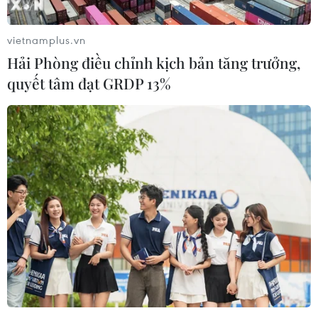
Nếu chúng ta bảo vệ các quốc gia khác thì họ cũng
phải tôn trọng chúng ta bằng cách đóng góp."
vietnamplus.vn
Hải Phòng điều chỉnh kịch bản tăng trưởng,
quyết tâm đạt GRDP 13%
Hàn Quốc giảm lực lượng tham gia tập
trận RIMPAC 2020