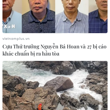
vietnamplus.vn
Cựu Thứ trưởng Nguyễn Bá Hoan và 27 bị cáo
khác chuẩn bị ra hầu tòa
TIN CÙNG CHUYÊN MỤC