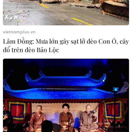
Dấu mốc quan trọng trong quan hệ
Việt Nam-Australia
06/08/2026 08:29
vietnamplus.vn
Lâm Đồng: Mưa lớn gây sạt lở đèo Con Ó, cây
đổ trên đèo Bảo Lộc
Hàn Quốc tăng cường giải pháp
ngăn chặn đánh bạc trực tuyến trong
quân đội
06/08/2026 04:52
Tổng Bí thư, Chủ tịch nước Tô Lâm
sẽ thăm cấp Nhà nước tới Australia và
New Zealand
06/08/2026 04:30