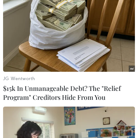
Phải chăng đã đến lúc điều chỉnh liên
minh Mỹ-Hàn Quốc?
15/03/2020 23:18
Việc Mỹ quyết định đặt vấn đề chia sẻ chi phí quốc
phòng với Hàn Quốc lên hàng đầu cho thấy sự cần thiết
của việc mở rộng đối thoại giữa họ và cân nhắc những
điều chỉnh quan hệ đối tác quốc phòng.
JG Wentworth
$15k In Unmanageable Debt? The "Relief
Program" Creditors Hide From You