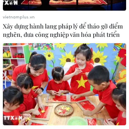
Mỹ phát tín hiệu ủng hộ ổn định
đồng won của Hàn Quốc
vietnamplus.vn
Xây dựng hành lang pháp lý để tháo gỡ điểm
05/08/2026 23:26
nghẽn, đưa công nghiệp văn hóa phát triển
Nhật Bản: Nội các thông qua chính
sách giảm thuế tiêu thụ thực phẩm
xuống 1%
05/08/2026 15:30
Xem thêm