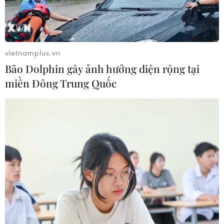
tỉnh Bình Định đã diễn ra lễ kỷ niệm 226 năm chiến
thắng Ngọc Hồi-Đống Đa (1789-2015).
vietnamplus.vn
Bão Dolphin gây ảnh hưởng diện rộng tại
miền Đông Trung Quốc