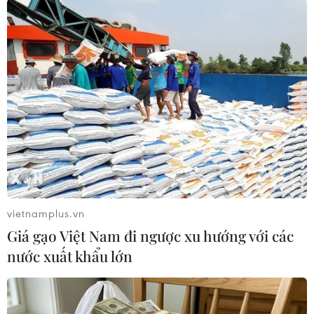
đem cành đào về tặng cho công chúa Ngọc Hân
đã được tái hiện, gợi cho người xem hội cảm
xúc về một thời hào hùng chống giặc ngoại xâm
của dân tộc Việt Nam./.
(TTXVN/Vietnam+)
vietnamplus.vn
Giá gạo Việt Nam đi ngược xu hướng với các
nước xuất khẩu lớn