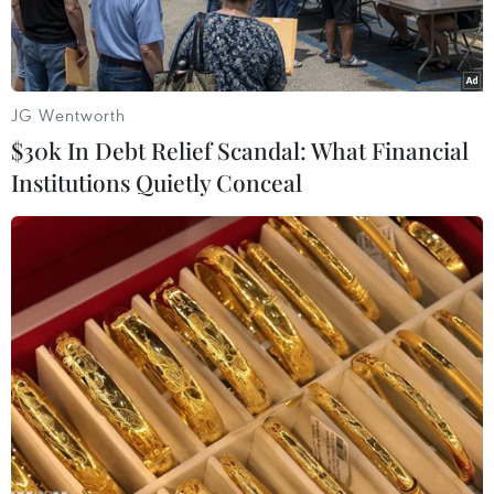
Đa, kỷ niệm 226 năm chiến thắng Ngọc Hồi-Đống
Đa.
JG Wentworth
$30k In Debt Relief Scandal: What Financial
Institutions Quietly Conceal
Toàn cảnh Lễ hội truyền thống Gò Đống Đa. Ảnh: Thanh Hà -
TTXVN
Hôm nay 23/2 (mùng 5 tháng Giêng), hàng ngàn