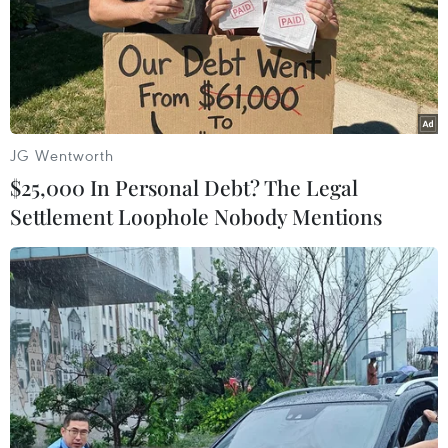
JG Wentworth
$25,000 In Personal Debt? The Legal
Settlement Loophole Nobody Mentions
Bình Định kỷ niệm 226 năm chiến thắng
Ngọc Hồi-Đống Đa
22/02/2015 14:30
Ngày 22/2, tại Bảo tàng Quang Trung ở huyện Tây Sơn,