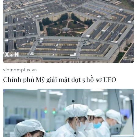
Festival Biển Khánh Hòa: Sắc màu
đại dương-Vươn tầm quốc tế
19/07/2026 14:43
Quảng Ninh: Lễ hội Xuống đồng tôn
vinh truyền thống khai hoang vùng
Hà Nam
vietnamplus.vn
19/07/2026 09:00
Chính phủ Mỹ giải mật đợt 5 hồ sơ UFO
Lễ hội Giáng sinh tháng Bảy
tại The Rocks: Mùa Đông tuyết rơi ở
Xứ sở Chuột túi
18/07/2026 09:12