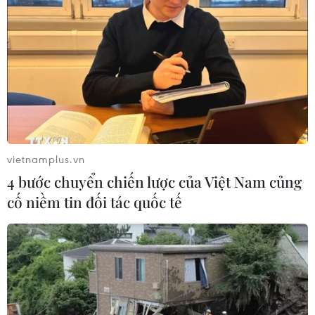
vietnamplus.vn
4 bước chuyển chiến lược của Việt Nam củng
cố niềm tin đối tác quốc tế
TIN CÙNG CHUYÊN MỤC
66 đoàn võ thuật lần đầu tiên
hội tụ tại Festival Võ thuật quốc tế Hà