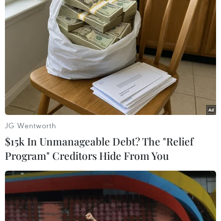
#Gò Đống Đa
#Chiến thắng Ngọc Hồi-Đống Đa
#Quang Trung-Nguyễn Huệ
#Tây Sơn
TP. Hà Nội
Theo dõi VietnamPlus
JG Wentworth
$15k In Unmanageable Debt? The "Relief
Program" Creditors Hide From You
TIN LIÊN QUAN