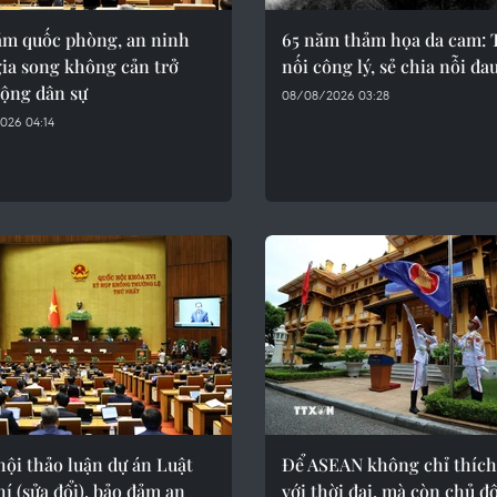
ảm quốc phòng, an ninh
65 năm thảm họa da cam: 
ia song không cản trở
nối công lý, sẻ chia nỗi đa
động dân sự
08/08/2026 03:28
026 04:14
ội thảo luận dự án Luật
Để ASEAN không chỉ thích
í (sửa đổi), bảo đảm an
với thời đại, mà còn chủ đ