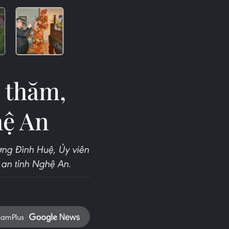
 thăm,
hệ An
ng Đình Huệ, Ủy viên
 an tỉnh Nghệ An.
namPlus