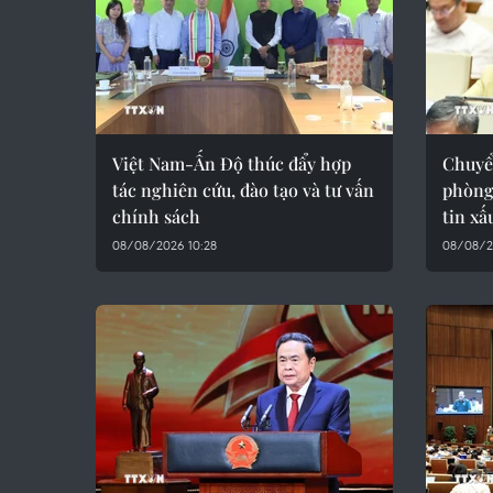
Việt Nam-Ấn Độ thúc đẩy hợp
Chuyể
tác nghiên cứu, đào tạo và tư vấn
phòng
chính sách
tin xấ
08/08/2026 10:28
08/08/2