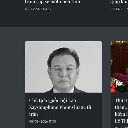
trộm cắp xe môtô liên tỉnh
giúp khắ
13/07/2023 03:34
01/10/2022 
Chủ tịch Quốc hội Lào
Thứ t
Xaysomphone Phomvihane từ
thăm, 
trần
kiếm h
Lê Th
08/08/2026 17:30