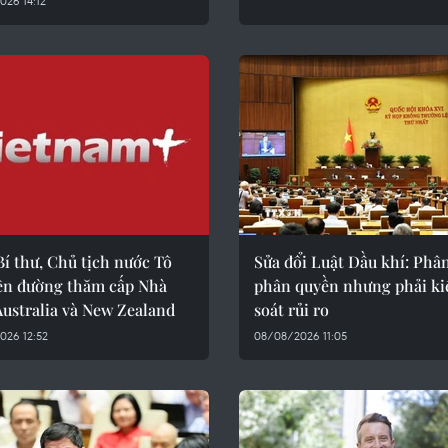
26 14:12
í thư, Chủ tịch nước Tô
Sửa đổi Luật Dầu khí: Phân
ên đường thăm cấp Nhà
phân quyền nhưng phải k
ustralia và New Zealand
soát rủi ro
026 12:52
08/08/2026 11:05