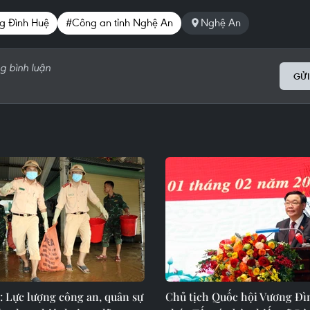
g Đình Huệ
#Công an tỉnh Nghệ An
Nghệ An
GỬI
: Lực lượng công an, quân sự
Chủ tịch Quốc hội Vương Đì