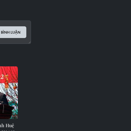
 BÌNH LUẬN
nh Huệ