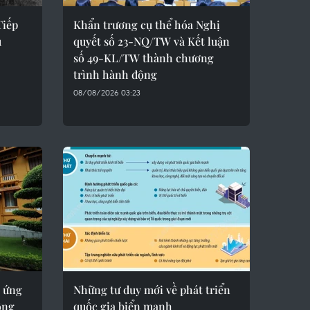
Tiếp
Khẩn trương cụ thể hóa Nghị
u
quyết số 23-NQ/TW và Kết luận
số 49-KL/TW thành chương
trình hành động
08/08/2026 03:23
 ứng
Những tư duy mới về phát triển
ộng
quốc gia biển mạnh