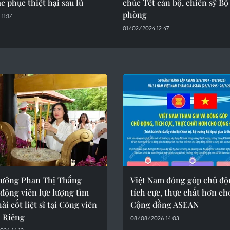
c phục thiệt hại sau lũ
chúc Tết cán bộ, chiến sỹ Bộ
phòng
11:17
01/02/2024 12:47
rưởng Phan Thị Thắng
Việt Nam đóng góp chủ độ
động viên lực lượng tìm
tích cực, thực chất hơn ch
ài cốt liệt sĩ tại Công viên
Cộng đồng ASEAN
ị Riêng
08/08/2026 14:03