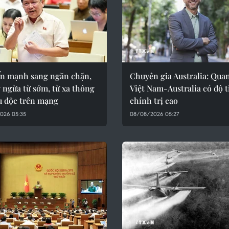
n mạnh sang ngăn chặn,
Chuyên gia Australia: Qua
 ngừa từ sớm, từ xa thông
Việt Nam-Australia có độ t
u độc trên mạng
chính trị cao
026 05:35
08/08/2026 05:27