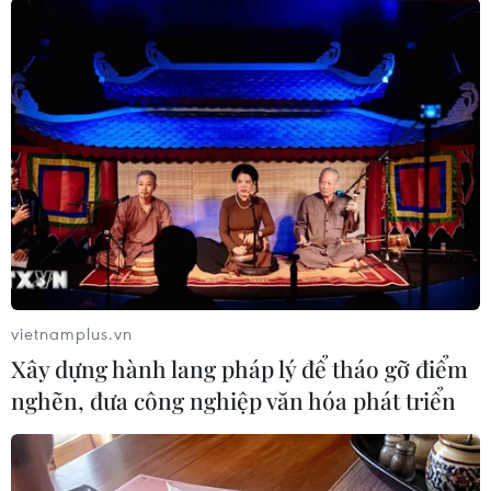
TIN CÙNG CHUYÊN MỤC
Truyền thông Hàn Quốc đánh giá
cao đội tuyển Việt Nam với chuỗi 22
trận bất bại
09/08/2026 04:22
vietnamplus.vn
Đội tuyển Việt Nam đối đầu Malaysia
Xây dựng hành lang pháp lý để tháo gỡ điểm
tại bán kết ASEAN Cup 2026
nghẽn, đưa công nghiệp văn hóa phát triển
08/08/2026 15:53