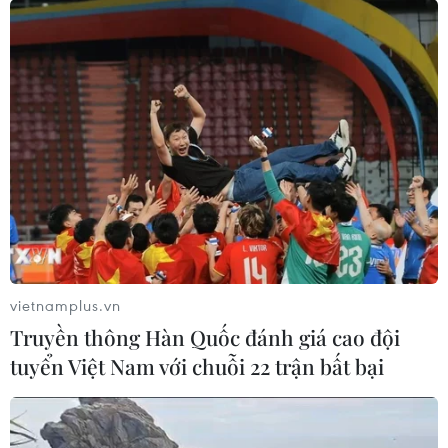
04/08/2026 03:17
ASEAN Cup 2026: "Chìa khóa" giúp
tuyển Việt Nam quật ngã Indonesia
04/08/2026 03:05
ASEAN Cup 2026: Đội tuyển Việt
Nam tạo "cơn địa chấn" trên truyền
thông khu vực
04/08/2026 02:45
vietnamplus.vn
Truyền thông Hàn Quốc đánh giá cao đội
Báo chí Đông Nam Á "dậy
tuyển Việt Nam với chuỗi 22 trận bất bại
sóng" vì tuyển Việt Nam, chỉ ra lý do
Indonesia thua đau
04/08/2026 02:32