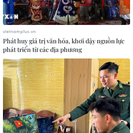
Indonesia (20h ngày 7/8): Cuộc quyết
đấu giành tấm vé bán kết duy nhất
07/08/2026 08:41
vietnamplus.vn
Cục diện ASEAN Cup: Việt Nam
Phát huy giá trị văn hóa, khơi dậy nguồn lực
quyết giành ngôi đầu, Thái Lan vẫn
phát triển từ các địa phương
có thể bị loại
07/08/2026 02:29
Lịch thi đấu ASEAN Cup 2026 ngày
7/8: Việt Nam hướng đến ngôi đầu
07/08/2026 00:07
Công Phượng gặp thử thách lớn
trong ngày tái xuất V-League 2026/27