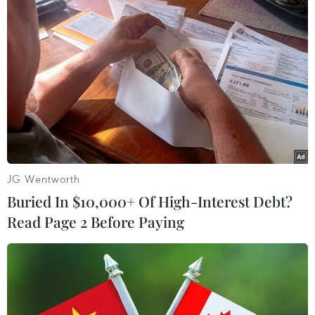
Chủ sân Azteca lỗ hơn 47 triệu USD vì
World Cup 2026
08/08/2026 06:43
ASEAN Cup 2026 ngày 8/8: Xác định
đối thủ của đội tuyển Việt Nam ở bán
kết
08/08/2026 03:50
JG Wentworth
Buried In $10,000+ Of High-Interest Debt?
Tuyển Việt Nam giành vé vào
Read Page 2 Before Paying
bán kết, vì sao ông Kim Sang-sik vẫn
không vui?
08/08/2026 03:37