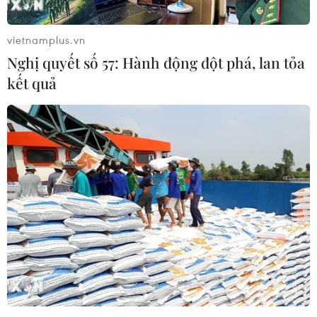
06/08/2026 11:49
vietnamplus.vn
Nghị quyết số 57: Hành động đột phá, lan tỏa
Nhận định Việt Nam vs
kết quả
Campuchia: Vì sao thầy trò HLV Kim
Sang-sik cần giành ngôi đầu bảng?
06/08/2026 11:05
Nhận định Việt Nam vs Campuchia:
'Phù thủy Kim' sẽ xoay tua toan tính
đường dài?
06/08/2026 08:25
HLV Kim Sang-sik: 'Tuyển Việt Nam
hướng tới chiến thắng để giữ ngôi