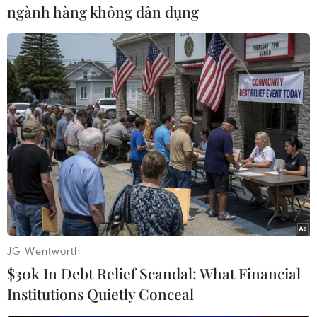
ngành hàng không dân dụng
#Fabio Capello
#Cristiano Ronaldo
#Chấn thương
#World Cup 2014
Bồ Đào Nha
Nga
JG Wentworth
$30k In Debt Relief Scandal: What Financial
Institutions Quietly Conceal
Theo dõi VietnamPlus