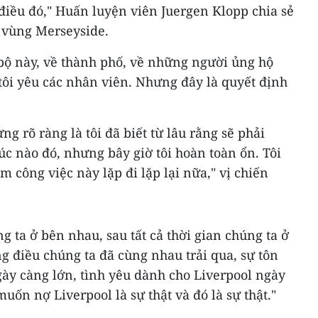
h điều đó," Huấn luyện viên Juergen Klopp chia sẻ
g vùng Merseyside.
 bộ này, về thành phố, về những người ủng hộ
, tôi yêu các nhân viên. Nhưng đây là quyết định
ng rõ ràng là tôi đã biết từ lâu rằng sẽ phải
úc nào đó, nhưng bây giờ tôi hoàn toàn ổn. Tôi
 công việc này lặp đi lặp lại nữa," vị chiến
ta ở bên nhau, sau tất cả thời gian chúng ta ở
g điều chúng ta đã cùng nhau trải qua, sự tôn
gày càng lớn, tình yêu dành cho Liverpool ngày
uốn nợ Liverpool là sự thật và đó là sự thật."