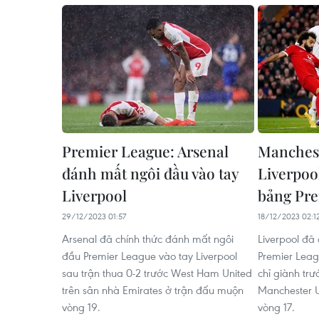
Premier League: Arsenal
Manchest
đánh mất ngôi đầu vào tay
Liverpoo
Liverpool
bảng Pre
29/12/2023 01:57
18/12/2023 02:1
Arsenal đã chính thức đánh mất ngôi
Liverpool đã
đầu Premier League vào tay Liverpool
Premier Leag
sau trận thua 0-2 trước West Ham United
chỉ giành trư
trên sân nhà Emirates ở trận đấu muộn
Manchester U
vòng 19.
vòng 17.