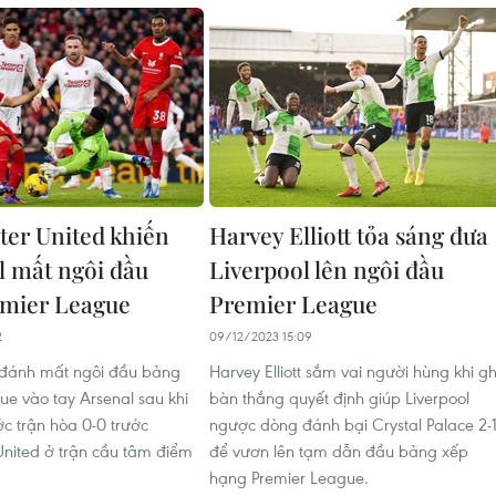
er United khiến
Harvey Elliott tỏa sáng đưa
l mất ngôi đầu
Liverpool lên ngôi đầu
mier League
Premier League
2
09/12/2023 15:09
 đánh mất ngôi đầu bảng
Harvey Elliott sắm vai người hùng khi gh
ue vào tay Arsenal sau khi
bàn thắng quyết định giúp Liverpool
ớc trận hòa 0-0 trước
ngược dòng đánh bại Crystal Palace 2-1
nited ở trận cầu tâm điểm
để vươn lên tạm dẫn đầu bảng xếp
hạng Premier League.