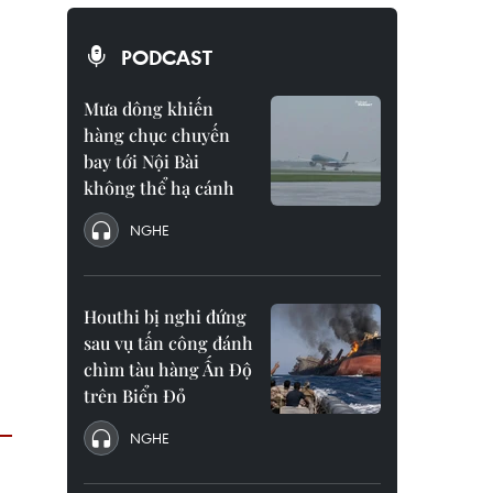
PODCAST
Mưa dông khiến
hàng chục chuyến
bay tới Nội Bài
không thể hạ cánh
NGHE
Houthi bị nghi đứng
sau vụ tấn công đánh
chìm tàu hàng Ấn Độ
trên Biển Đỏ
NGHE