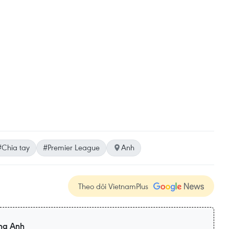
#Chia tay
#Premier League
Anh
Theo dõi VietnamPlus
ng Anh