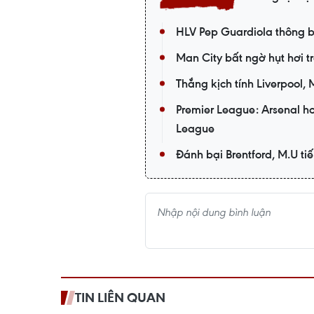
HLV Pep Guardiola thông b
Man City bất ngờ hụt hơi t
Thắng kịch tính Liverpool
Premier League: Arsenal 
League
Đánh bại Brentford, M.U t
TIN LIÊN QUAN