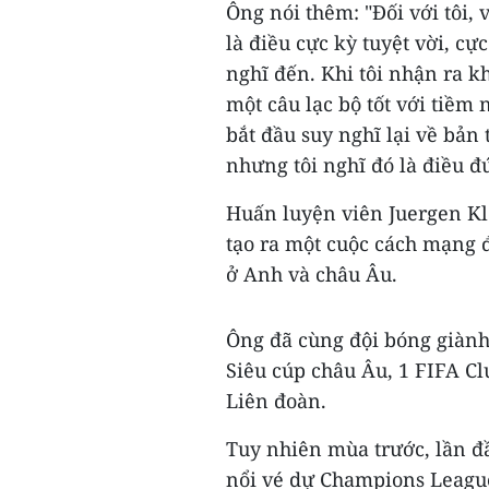
Ông nói thêm: "Đối với tôi, v
là điều cực kỳ tuyệt vời, cự
nghĩ đến. Khi tôi nhận ra k
một câu lạc bộ tốt với tiềm
bắt đầu suy nghĩ lại về bản
nhưng tôi nghĩ đó là điều 
Huấn luyện viên Juergen K
tạo ra một cuộc cách mạng để
ở Anh và châu Âu.
Ông đã cùng đội bóng giành
Siêu cúp châu Âu, 1 FIFA Cl
Liên đoàn.
Tuy nhiên mùa trước, lần đ
nổi vé dự Champions League