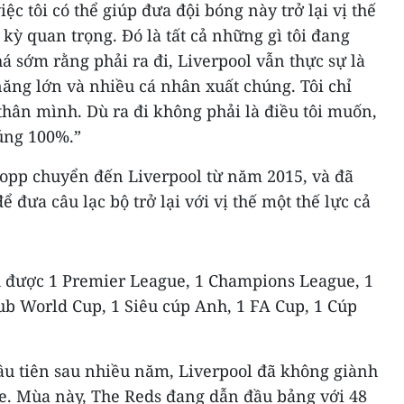
iệc tôi có thể giúp đưa đội bóng này trở lại vị thế
c kỳ quan trọng. Đó là tất cả những gì tôi đang
há sớm rằng phải ra đi, Liverpool vẫn thực sự là
 năng lớn và nhiều cá nhân xuất chúng. Tôi chỉ
 thân mình. Dù ra đi không phải là điều tôi muốn,
đúng 100%.”
lopp chuyển đến Liverpool từ năm 2015, và
đã
 đưa câu lạc bộ trở lại với vị thế một thế lực cả
 được 1 Premier League, 1 Champions League, 1
ub World Cup, 1 Siêu cúp Anh, 1 FA Cup, 1 Cúp
ầu tiên sau nhiều năm, Liverpool đã không giành
. Mùa này, The Reds đang dẫn đầu bảng với 48