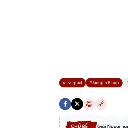
#Liverpool
#Juergen Klopp
Giải Ngoại hạ