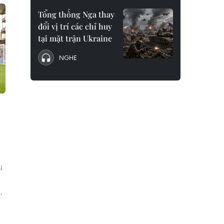
Tổng thống Nga thay
đổi vị trí các chỉ huy
tại mặt trận Ukraine
NGHE
i
,