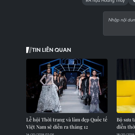
#Á hậu Hoàng Thùy
TIN LIÊN QUAN
Lễ hội Thời trang và làm đẹp Quốc tế
Bộ sưu t
Việt Nam sẽ diễn ra tháng 12
diễn th
16/10/2019 02:05
18/10/2019