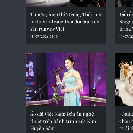
Thương hiệu thời trang Thái Lan
Dấu ấn
tái hiện 2 trạng thái đối lập trên
Singap
sàn runway Việt
trang
15/07/2026 03:10
14/07/2
Áo dài Việt Nam: Dấu ấn nghệ
“Golde
thuật trên hành trình của Kim
chân 
Huyền Sâm
“trái 