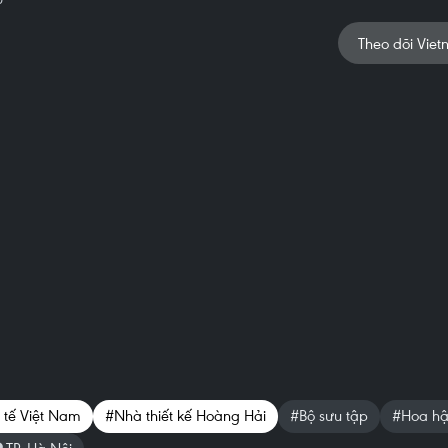
Theo dõi Viet
 tế Việt Nam
#Nhà thiết kế Hoàng Hải
#Bộ sưu tập
#Hoa hậ