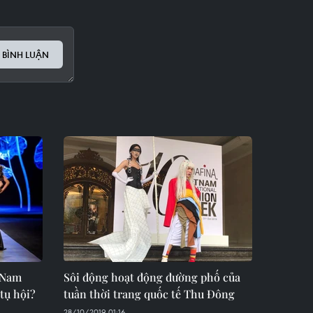
 BÌNH LUẬN
t Nam
Sôi động hoạt động đường phố của
 tụ hội?
tuần thời trang quốc tế Thu Đông
28/10/2019 01:16