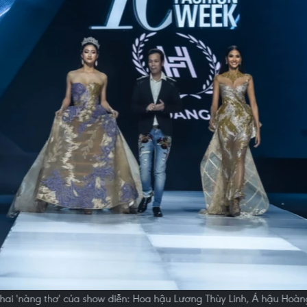
 hai 'nàng thơ' của show diễn: Hoa hậu Lương Thùy Linh, Á hậu Hoà