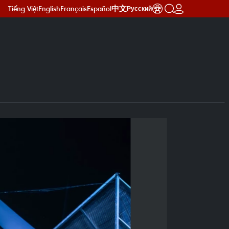
Tiếng Việt
English
Français
Español
中文
Русский