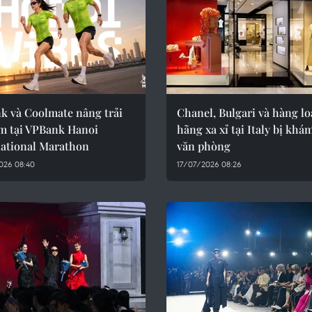
k và Coolmate nâng trải
Chanel, Bulgari và hàng lo
m tại VPBank Hanoi
hãng xa xỉ tại Italy bị khá
national Marathon
văn phòng
026 08:40
17/07/2026 08:26