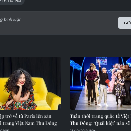
TP. Hà Nội
GỬI
ập trở về từ Paris lên sàn
Tuần thời trang quốc tế Việ
ời trang Việt Nam Thu Đông
Thu Đông: ‘Quái kiệt’ nào sẽ
 02:05
23/10/2019 11:06