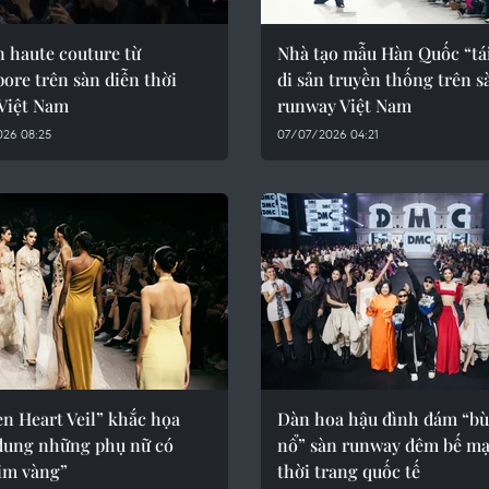
 haute couture từ
Nhà tạo mẫu Hàn Quốc “tái
ore trên sàn diễn thời
di sản truyền thống trên s
 Việt Nam
runway Việt Nam
026 08:25
07/07/2026 04:21
n Heart Veil” khắc họa
Dàn hoa hậu đình đám “b
dung những phụ nữ có
nổ” sàn runway đêm bế mạ
tim vàng”
thời trang quốc tế