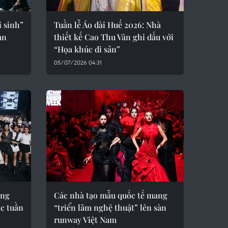
 sinh”
Tuần lễ Áo dài Huế 2026: Nhà
àn
thiết kế Cao Thu Vân ghi dấu với
“Họa khúc di sản”
05/07/2026 04:31
ùng
Các nhà tạo mẫu quốc tế mang
c tuần
“triển lãm nghệ thuật” lên sàn
runway Việt Nam