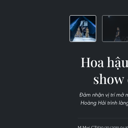
Hoa hậu
show 
Đảm nhận vị trí mở m
Hoàng Hải trình là
M.Mai-CTV
30/10/2019 04:1