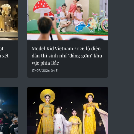
ạt
Model Kid Vietnam 2026 lộ diện
m xét
dàn thí sinh nhí "đáng gờm" khu
vực phía Bắc
17/07/2026 04:51