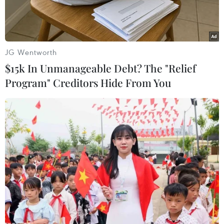
JG Wentworth
$15k In Unmanageable Debt? The "Relief
Program" Creditors Hide From You
Hiện trường vụ cháy rừng. (Ảnh: TTXVN)
Đến sáng 6/6, các lực lượng chức năng của Hà
Nội đã cơ bản kiểm soát được cháy rừng tại
huyện Sóc Sơn, khu vực bị ảnh hưởng nặng
nhất thuộc xã Nam Sơn.
Hiện nay, ước tính thiệt hại ban đầu cháy