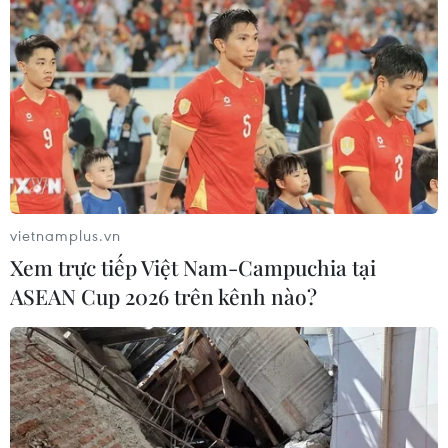
Hạ Long, tỉnh Quảng Ninh.
vietnamplus.vn
Xem trực tiếp Việt Nam-Campuchia tại
ASEAN Cup 2026 trên kênh nào?
Thái Nguyên: Khoảng 13ha rừng thuộc
Vườn Quốc gia Tam Đảo bị cháy