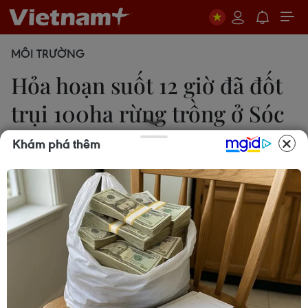
MÔI TRƯỜNG
Hỏa hoạn suốt 12 giờ đã đốt
trụi 100ha rừng trồng ở Sóc
Sơn
Khám phá thêm
P.A
06/06/2017 04:39
Bất chấp sự nỗ lực cứu hỏa của gần 2.000 người,
đám cháy dữ dội kéo dài suốt 12 giờ đồng hồ đã
khiến 100ha rừng trồng ở xã Nam Sơn, huyện Sóc
Sơn bị thiêu ra tro.