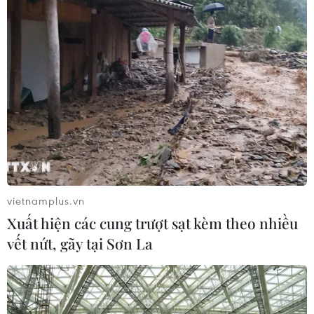
Lào Cai khẩn trương tìm kiếm 2
người mất tích do mưa lũ
07/08/2026 03:04
Khẩn trương phân luồng giao thông
sau vụ sạt lở trên tuyến ĐT161 ở Lào
Cai
07/08/2026 02:37
vietnamplus.vn
Xuất hiện các cung trượt sạt kèm theo nhiều
Thời tiết ngày 7/8: Bắc Bộ và Bắc
vết nứt, gãy tại Sơn La
Trung Bộ giảm mưa về đêm, cục bộ
có mưa to
06/08/2026 23:15