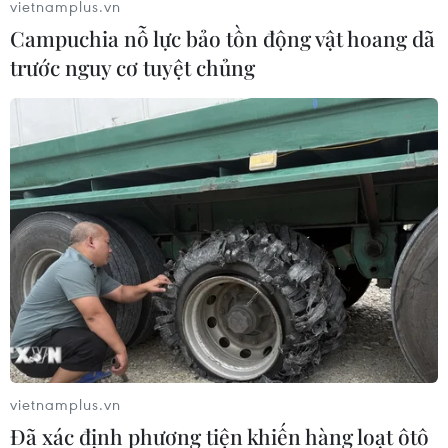
vietnamplus.vn
Campuchia nỗ lực bảo tồn động vật hoang dã
trước nguy cơ tuyệt chủng
#Bình chữa cháy
#Cháy rừng Sóc Sơn
#Hỏa hoạn
#Phòng cháy chữa cháy
#Hà Nội
#Xe cứu hỏa
#Rừng thông
#Sơ tán dân
#Tin tức
#Tin tức mới nhất
#Tin tức 24h
#Tin tức mới nhất trong ngày
#Tin tức thời sự
#Tin tức hot
#tin tức an ninh
#An ninh
#An ninh Nghệ An
#Thời sự
#Thời sự hôm nay
vietnamplus.vn
#Bản tin thời sự
#Tội phạm
#Truy nã
Đã xác định phương tiện khiến hàng loạt ôtô