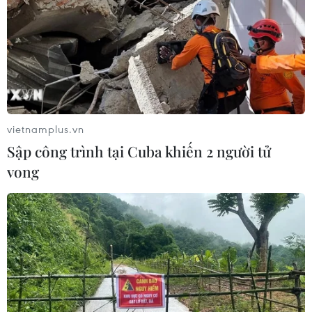
05/06/2017 14:45
Toàn bộ diện tích rừng bị cháy thuộc sự quản lý của Ban
quản lý Vườn Quốc gia Tam Đảo và đang trong giai
đoạn rà soát để bàn giao cho tỉnh Thái Nguyên.
vietnamplus.vn
Sập công trình tại Cuba khiến 2 người tử
vong