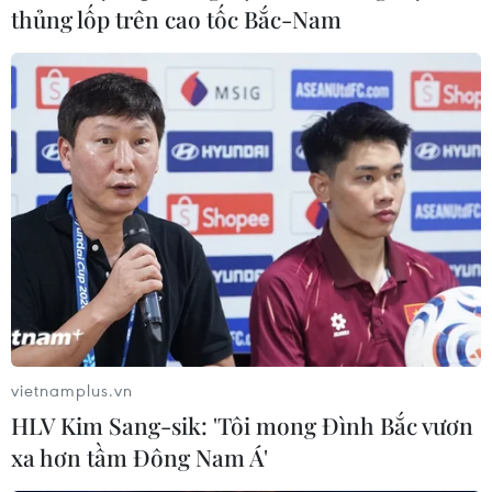
#Tội phạm hình sự
#Hình sự
#Công an
#Vụ án
thủng lốp trên cao tốc Bắc-Nam
#Phạm pháp
#Pháp luật
#Pháp đình
#Xã hội
#An ninh xã hội
#Chính trị
#VietnamPlus
#Vietnam
#Plus
TP. Hà Nội
Theo dõi VietnamPlus
vietnamplus.vn
TIN LIÊN QUAN
HLV Kim Sang-sik: 'Tôi mong Đình Bắc vươn
xa hơn tầm Đông Nam Á'