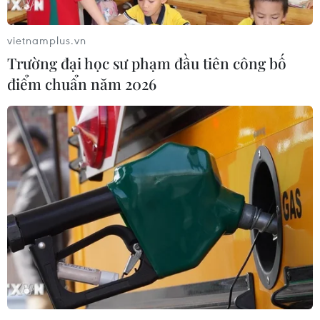
nhanh trên diện tích 6ha là đất trống với nhiều cây bụi
và lau lách.
vietnamplus.vn
Trường đại học sư phạm đầu tiên công bố
điểm chuẩn năm 2026
Một nửa rừng tràm U Minh Hạ đang ở