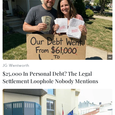
Theo dõi VietnamPlus
JG Wentworth
TIN LIÊN QUAN
$25,000 In Personal Debt? The Legal
Settlement Loophole Nobody Mentions