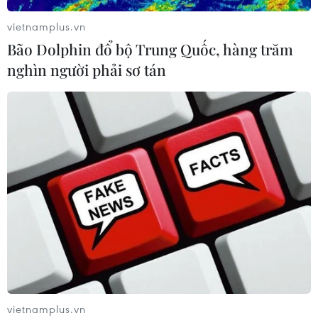
vietnamplus.vn
Bão Dolphin đổ bộ Trung Quốc, hàng trăm
Gỡ khó khăn triển khai dự án trọng
nghìn người phải sơ tán
điểm quốc gia hồ Ka Pét
07/08/2026 11:24
Indonesia nỗ lực khống chế cháy
rừng tại Vườn Quốc gia Núi Bromo
07/08/2026 10:56
Xem thêm
vietnamplus.vn