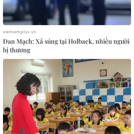
vietnamplus.vn
Đan Mạch: Xả súng tại Holbaek, nhiều người
bị thương
6 hecta rừng đặc dụng Đèo Cả tại
Phú Yên bị thiêu rụi
28/04/2019 02:07
Một đám cháy nhỏ đã khởi phát tại khu vực Miếu Bà
dưới chân rừng Đèo Cả, sau đó bùng phát và lan