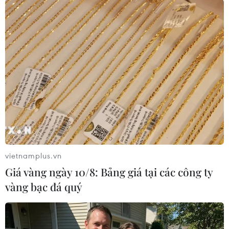
(TTXVN/Vietnam+)
vietnamplus.vn
Giá vàng ngày 10/8: Bảng giá tại các công ty
vàng bạc đá quý
#Hỏa hoạn
#Rừng phòng hộ ven biển
#Quảng Bình
#Huyện Quảng Ninh
#Thiệt hại
Quảng Bình
Quảng Trị