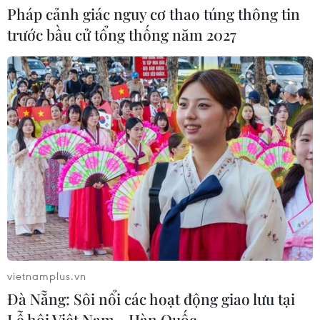
Pháp cảnh giác nguy cơ thao túng thông tin
trước bầu cử tổng thống năm 2027
CƠ QUAN CHỦ QUẢN: THÔNG TẤN XÃ VIỆT NAM
Tổng Biên tập: TRẦN TIẾN DUẨN
Phó Tổng Biên tập: NGUYỄN THỊ TÁM, KHÚC THANH
THỦY
Sở hữu trí tuệ
Quy định sử dụng
RSS
Hỗ trợ
Ngôn ngữ
TTXVN
Dịch vụ tin
Quảng cáo
Liên hệ
vietnamplus.vn
Đà Nẵng: Sôi nổi các hoạt động giao lưu tại
Lễ hội Việt Nam - Hàn Quốc