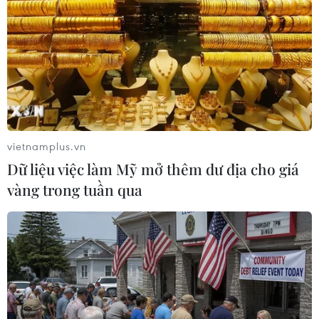
kế hoạch năm học chung của ngành.
vietnamplus.vn
Dữ liệu việc làm Mỹ mở thêm dư địa cho giá
vàng trong tuần qua
Tuyển sinh đại học, cao đẳng năm 2020:
Tư vấn trực tuyến 'lên ngôi'