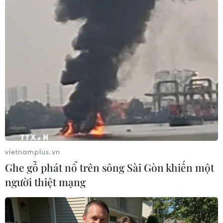
#Cơ sở giáo dục nghề nghiệp
#Tổng cục Giáo dục nghề nghiệp
#Sinh viên
#Nghỉ học
Theo dõi VietnamPlus
vietnamplus.vn
Ghe gỗ phát nổ trên sông Sài Gòn khiến một
người thiệt mạng
TIN LIÊN QUAN