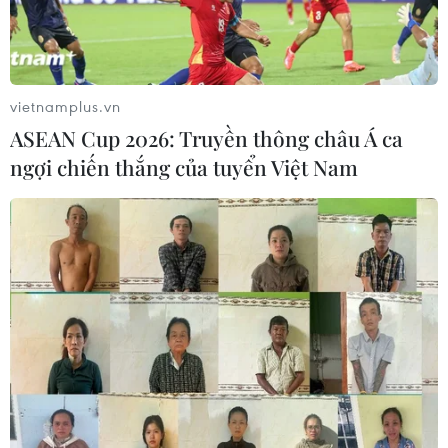
vietnamplus.vn
ASEAN Cup 2026: Truyền thông châu Á ca
ngợi chiến thắng của tuyển Việt Nam
TIN CÙNG CHUYÊN MỤC
Hà Nội sắp xếp trường học - cuộc
chuyển đổi về tư duy quản trị giáo
dục
08/08/2026 02:51