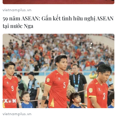
05/08/2026 02:59
vietnamplus.vn
59 năm ASEAN: Gắn kết tình hữu nghị ASEAN
Vụ trường chuyên Tuyên Quang:
tại nước Nga
Hủy kết quả, tổ chức thi lại tất cả các
môn
05/08/2026 02:34
Xem thêm
CƠ QUAN CHỦ QUẢN: THÔNG TẤN XÃ VIỆT NAM
Tổng Biên tập: TRẦN TIẾN DUẨN
vietnamplus.vn