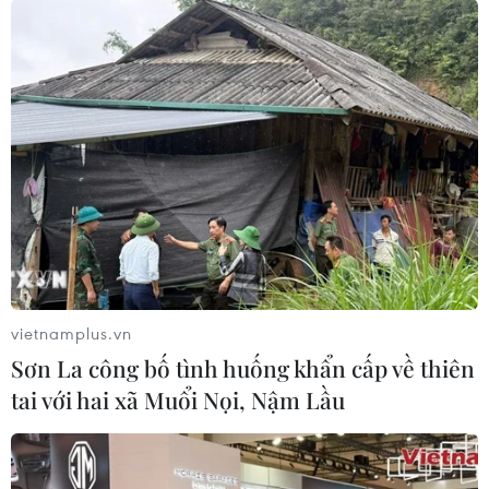
vietnamplus.vn
Sơn La công bố tình huống khẩn cấp về thiên
tai với hai xã Muổi Nọi, Nậm Lầu