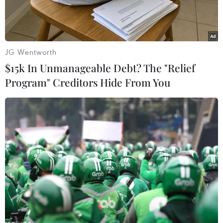
JG Wentworth
$15k In Unmanageable Debt? The "Relief
Program" Creditors Hide From You
(Ảnh minh hoạ: TTXVN)
Ngày 25/2, Bộ trưởng Bộ Lao động-Thương và Xã
hội Đào Ngọc Dung đã chủ trì buổi làm việc với
các đơn vị trực thuộc Bộ về tình hình và kế