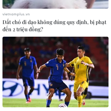
vietnamplus.vn
Dắt chó đi dạo không đúng quy định, bị phạt
đến 2 triệu đồng?
Học sinh Hà Nội nghỉ học đến hết tháng 2,
đi học trở lại từ 2/3
21/02/2020 10:01
Chủ tịch Ủy ban Nhân dân thành phố Hà Nội đã quyết
định đồng ý với đề xuất cho học sinh, sinh viên Hà Nội
nghỉ học hết tháng 2/2019 do tình hình dịch bệnh
COVID-19 vẫn phức tạp.