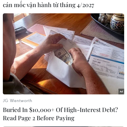
cán mốc vận hành từ tháng 4/2027
khác. Trong thời gian nghỉ học, thực hiện chỉ
đạo của Tổng cục Giáo dục nghề nghiệp, hầu hết
các cơ sở giáo dục nghề nghiệp đều đã tổ chức
khử trùng trường học, phòng học./.
(Vietnam+)
JG Wentworth
Buried In $10,000+ Of High-Interest Debt?
Read Page 2 Before Paying