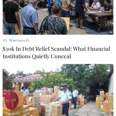
20/02/2020 01:30
Tại các buổi tư vấn trực tuyến, ngoài việc cung cấp
thông tin, các nhà quản lý, giảng viên còn đưa ra nhiều
lời khuyên thiết thực đối với việc lựa chọn đăng ký
nguyện vọng dự tuyển của thí sinh.
JG Wentworth
$30k In Debt Relief Scandal: What Financial
Institutions Quietly Conceal