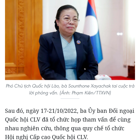
Phó Chủ tịch Quốc hội Lào, bà Sounthone Xayachak tai cuộc trả
lời phỏng vấn. (Ảnh: Phạm Kiên/TTXVN)
Sau đó, ngày 17-21/10/2022, ba Ủy ban Đối ngoại
Quốc hội CLV đã tổ chức họp tham vấn để cùng
nhau nghiên cứu, thông qua quy chế tổ chức
Hội nghị Cấp cao Quốc hội CLV.