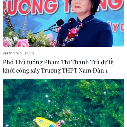
toàn quốc đạt 100% vào năm 2030
02/08/2026 04:54
Tạo đột phá từ y tế cơ sở đến phát
triển nguồn nhân lực
02/08/2026 03:25
vietnamplus.vn
Phó Thủ tướng Phạm Thị Thanh Trà dự lễ
khởi công xây Trường THPT Nam Đàn 1
Báo động cận thị học đường khi
nhiều trẻ giảm thị lực từ rất sớm
01/08/2026 09:31
Thành phố Hồ Chí Minh phát triển
hệ thống y tế đa tầng, đồng bộ, thống