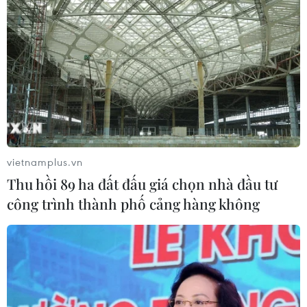
thanh toán chi phí khám chữa bệnh y
học gia đình
03/08/2026 07:04
Siết giám định, kiểm soát chặt chi
phí khám chữa bệnh bảo hiểm y tế
02/08/2026 10:10
vietnamplus.vn
Thu hồi 89 ha đất đấu giá chọn nhà đầu tư
Điều trị hiệu quả ca ung thư phổi
công trình thành phố cảng hàng không
mang đồng thời hai đột biến gen
hiếm gặp
02/08/2026 05:58
Giao chỉ tiêu bao phủ bảo hiểm y tế