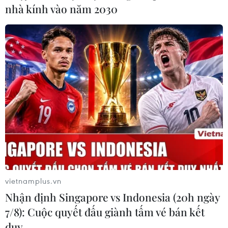
nhà kính vào năm 2030
tác cấp cứu và điều trị dịp Tết Nguyên đán.
vietnamplus.vn
Nhận định Singapore vs Indonesia (20h ngày
7/8): Cuộc quyết đấu giành tấm vé bán kết
duy …