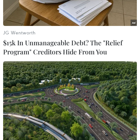
JG Wentworth
$15k In Unmanageable Debt? The "Relief
Program" Creditors Hide From You
Cán bộ, nhân viên của Viện Huyết học-Truyền máu Trung ương
tham gia hiến máu tình nguyện. (Ảnh: Minh Quyết/TTXVN)
Trong 7 ngày nghỉ Tết từ ngày 8/2 đến hết 14/2
(tức 29 tháng Chạp đến mùng 5 Tết), Viện Huyết
học-Truyền máu Trung ương đã tiếp nhận 1.628