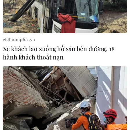
vietnamplus.vn
Xe khách lao xuống hố sâu bên đường, 18
hành khách thoát nạn
TIN CÙNG CHUYÊN MỤC
Cuộc tìm kiếm và vá lại những 'trái
tim lỗi '
07/08/2026 04:03