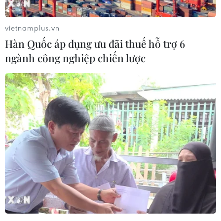
vietnamplus.vn
Hàn Quốc áp dụng ưu đãi thuế hỗ trợ 6
ngành công nghiệp chiến lược
Phong trào hiến máu tình
nguyện lớn mạnh không ngừng
24/01/2024 01:16
Sau 30 năm phát động phong trào hiến máu nhân đạo,
đến nay cả nước có trên 21,3 triệu lượt người hiến máu,
hàng vạn cá nhân hiến máu tình nguyện tiêu biểu trên
30 lần, 50 lần thậm chí trên 100 lần.