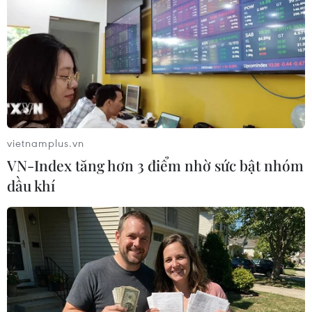
vietnamplus.vn
VN-Index tăng hơn 3 điểm nhờ sức bật nhóm
dầu khí
#Hiến máu
#Tết Giáp Thìn
#Viện Huyết học-Truyền máu Trung ương
#Hiến tiểu cầu
#Lượng máu dự trữ