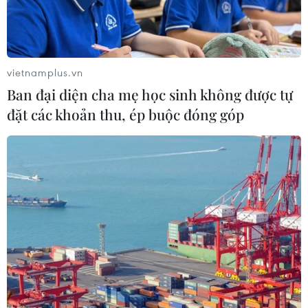
TP Hồ Chí Minh kêu gọi người dân hiến
máu nhân đạo trước và sau kỳ nghỉ Tết
vietnamplus.vn
07/02/2024 02:07
Ban đại diện cha mẹ học sinh không được tự
Giám đốc Bệnh viện Truyền máu-Huyết học Thành phố
đặt các khoản thu, ép buộc đóng góp
Hồ Chí Minh (nơi đặt Ngân hàng Máu của Thành phố)
cho biết trước và sau Tết một tuần, người đăng ký hiến
máu tình nguyện rất ít so với ngày thường.