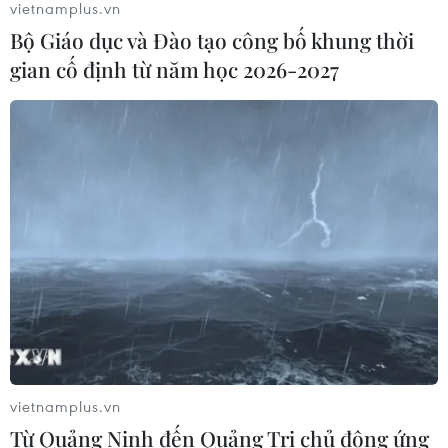
30/07/2026 08:15
vietnamplus.vn
Bộ Giáo dục và Đào tạo công bố khung thời
gian cố định từ năm học 2026-2027
Trao tặng 10 gia đình khó khăn điều
trị vô sinh hiếm muộn miễn phí 100%
30/07/2026 07:37
Xem thêm
CƠ QUAN CHỦ QUẢN: THÔNG TẤN XÃ VIỆT NAM
Tổng Biên tập: TRẦN TIẾN DUẨN
vietnamplus.vn
Từ Quảng Ninh đến Quảng Trị chủ động ứng
Phó Tổng Biên tập: NGUYỄN THỊ TÁM, KHÚC THANH