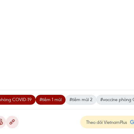
 phòng COVID-19
#tiêm 1 mũi
#tiêm mũi 2
#vaccine phòng 
Theo dõi VietnamPlus