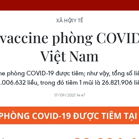
XÃ HỘI
Y TẾ
u vaccine phòng COVID
Việt Nam
ne phòng COVID-19 được tiêm; như vậy, tổng số li
.006.632 liều, trong đó tiêm 1 mũi là 26.821.906 li
17/09/2021 14:47