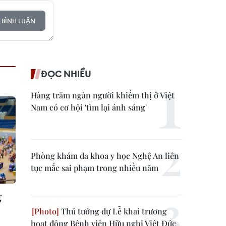
 BÌNH LUẬN
ĐỌC NHIỀU
Hàng trăm ngàn người khiếm thị ở Việt
Nam có cơ hội 'tìm lại ánh sáng'
Phòng khám đa khoa y học Nghệ An liên
tục mắc sai phạm trong nhiều năm
g
Thủ tướng dự Lễ khai trương
hoạt động Bệnh viện Hữu nghị Việt Đức