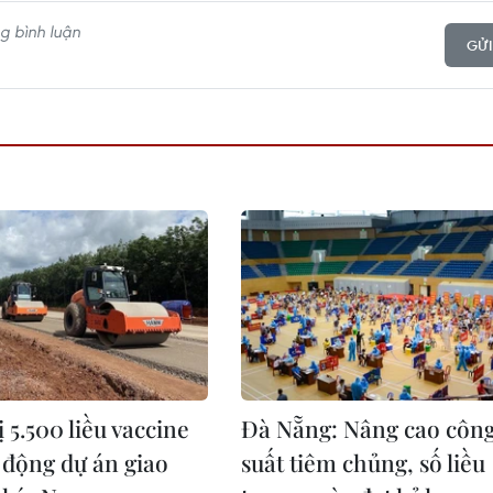
GỬI
 5.500 liều vaccine
Đà Nẵng: Nâng cao côn
 động dự án giao
suất tiêm chủng, số liều