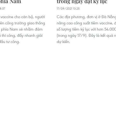
phía Nam
trong ngày đạt kỷ lục
8:37
17/09/2021 13:25
ợ vaccine cho cán bộ, người
Các địa phương, đơn vị ở Đà Nẵn
rên công trường giao thông
nâng cao công suất tiêm vaccine, 
m phía Nam sẽ nhằm đảm
số lượng tiêm kỷ lục với hơn 54.000
ộ thi công, đẩy nhanh giải
(trong ngày 17/9). Đây là kết quả 
ầu tư công.
dự kiến.