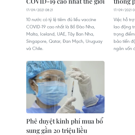
COVID-19 cao nhất thế giới
thông 
17/09/2021 08:21
17/09/2021 0
10 nước có tỷ lệ tiêm đủ liều vaccine
Việc hỗ tr
COVID-19 cao nhất là Bồ Đào Nha,
lao động t
Malta, Iceland, UAE, Tây Ban Nha,
trọng điể
Singapore, Qatar, Đan Mạch, Uruguay
bảo tiến đ
và Chile.
ngân vốn đ
Phê duyệt kinh phí mua bổ
sung gần 20 triệu liều