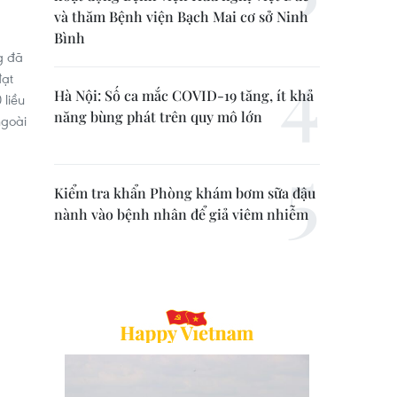
và thăm Bệnh viện Bạch Mai cơ sở Ninh
Bình
g đã
đạt
Hà Nội: Số ca mắc COVID-19 tăng, ít khả
 liều
năng bùng phát trên quy mô lớn
ngoài
Kiểm tra khẩn Phòng khám bơm sữa đậu
nành vào bệnh nhân để giả viêm nhiễm