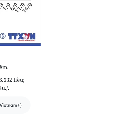
iêm.
.632 liều;
u./.
Vietnam+)