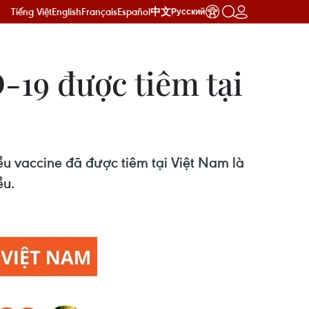
Tiếng Việt
English
Français
Español
中文
Русский
-19 được tiêm tại
ều vaccine đã được tiêm tại Việt Nam là
ều.