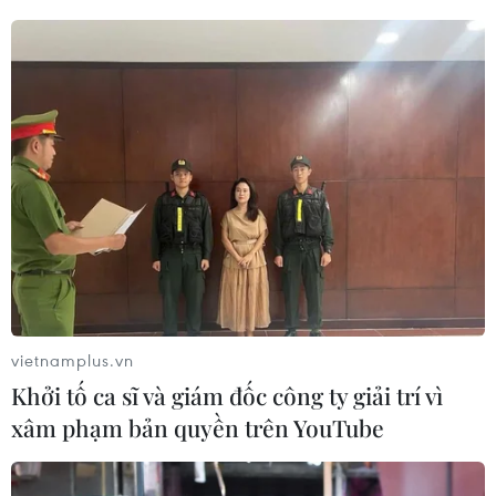
vụ hơn 70 công trình nghiên cứu khoa học và
chương trình bảotồn về gấu trúc./.
(TTXVN)
vietnamplus.vn
Khởi tố ca sĩ và giám đốc công ty giải trí vì
xâm phạm bản quyền trên YouTube