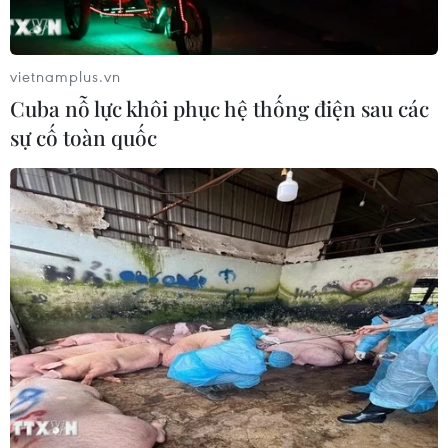
Động đất mạnh làm rung chuyển
miền Nam Philippines
05/08/2026 05:29
vietnamplus.vn
Cuba nỗ lực khôi phục hệ thống điện sau các
sự cố toàn quốc
Thời tiết miền Bắc sẽ ảnh
hưởng ra sao khi bão số 3 Kujira đi
vào Biển Đông?
05/08/2026 04:56
Áp thấp nhiệt đới mạnh lên thành
bão số 3, vùng ven biển không bị ảnh
hưởng
05/08/2026 01:41
Mưa lũ, sạt lở tại Sri Lanka khiến 5