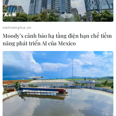
vietnamplus.vn
Moody’s cảnh báo hạ tầng điện hạn chế tiềm
năng phát triển AI của Mexico
Khởi động dự án dịch vụ ngân hàng số cho
người thu nhập thấp và phụ nữ
06/09/2019 12:01
Giai đoạn II của dự án sẽ tiếp tục cải thiện chất lượng