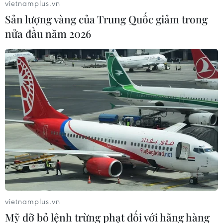
lao động gặp khó khăn do dịch
vietnamplus.vn
Sản lượng vàng của Trung Quốc giảm trong
04/04/2020 03:47
nửa đầu năm 2026
Hiện Ngân hàng Chính sách xã hội đã chủ động báo
cáo Hội đồng quản trị để trình Thủ tướng Chính phủ về
phương án giảm lãi vay cho hộ nghèo và các đối tượng
chính sách khác.
vietnamplus.vn
Mỹ dỡ bỏ lệnh trừng phạt đối với hãng hàng