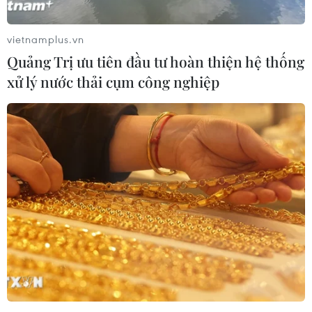
dịch vụ tin nhắn SMS, đảm bảo 100% khách hàng có
đăng ký điện thoại với ngân hàng nhận và hiểu các tin
nhắn và có thể phản hồi cho nhà băng.
vietnamplus.vn
Quảng Trị ưu tiên đầu tư hoàn thiện hệ thống
xử lý nước thải cụm công nghiệp
Ngân hàng đồng hành cùng người yếu thế,