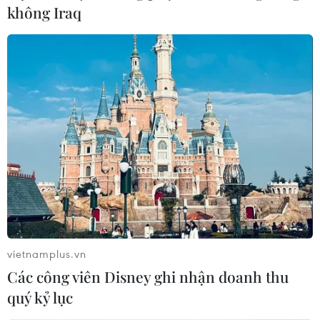
không Iraq
Đề xuất các tổ chức thẻ quốc tế miễn,
giảm các loại phí cho ngân hàng
30/08/2021 09:03
Hiệp hội Ngân hàng Việt Nam đề nghị tổ chức thẻ quốc
tế Visa và Mastercard giảm tối thiểu 50% phí xử lý giao
dịch đối với cả ngân hàng thanh toán và ngân hàng
phát hành.
vietnamplus.vn
Các công viên Disney ghi nhận doanh thu
quý kỷ lục