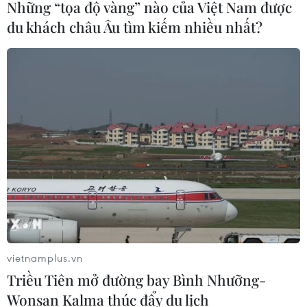
Những “tọa độ vàng” nào của Việt Nam được
du khách châu Âu tìm kiếm nhiều nhất?
TIN CÙNG CHUYÊN MỤC
Tổng dư nợ tín dụng chính sách đạt
hơn 454.000 tỷ đồng
15/07/2026 09:51
vietnamplus.vn
Triều Tiên mở đường bay Bình Nhưỡng-
Wonsan Kalma thúc đẩy du lịch