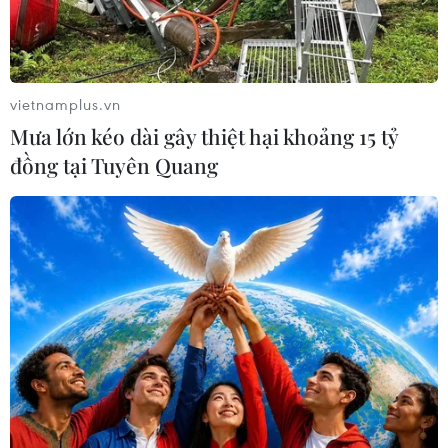
vietnamplus.vn
Mưa lớn kéo dài gây thiệt hại khoảng 15 tỷ
đồng tại Tuyên Quang
Lãnh đạo hai bên tham gia ký kết. (Ảnh: Vietnam+)
Ngân hàng Chính sách xã hội và tổ chức thẻ
Mastercard vừa ký kết thỏa thuận hợp tác phát
triển các sản phẩm, dự án công nghệ số cho
khách hàng nhằm góp phần thực hiện chiến
lược quốc gia về tài chính toàn diện và chuyển
đổi số vào chiều ngày 5/7 tại Hà Nội.