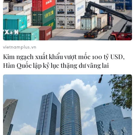
#Ngân hàng Chính sách xã hội
#Mastercard
vietnamplus.vn
#thanh toán số
#người nghèo
Kim ngạch xuất khẩu vượt mốc 100 tỷ USD,
Hàn Quốc lập kỷ lục thặng dư vãng lai
Theo dõi VietnamPlus
TIN LIÊN QUAN