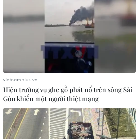
Bộ Y tế ban hành Kế hoạch dự phòng
thương tích giai đoạn 2026-2030
04/08/2026 07:41
Hệ thống y tế đa cực, đưa y tế đến
gần dân
vietnamplus.vn
04/08/2026 04:55
Hiện trường vụ ghe gỗ phát nổ trên sông Sài
Gòn khiến một người thiệt mạng
Bộ Y tế đề xuất 8 nhóm chính sách
trong sửa đổi Luật hiến, ghép mô,
tạng
03/08/2026 14:44