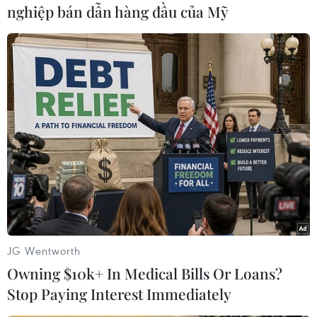
cảng hàng không quốc tế.
nghiệp bán dẫn hàng đầu của Mỹ
Phương án 2, hãng hàng không thông báo cho
hành khách để hành khách biết và tự chịu chi
phí test nhanh, hành khách sẽ thanh toán trực
tiếp cho đơn vị thực hiện test nhanh tại các
cảng hàng không quốc tế.
Đặc biệt, Cục Hàng không Việt Nam nhấn mạnh,
chi phí test nhanh không được cao hơn đơn giá
của Bộ Y tế công bố./.
(TTXVN/Vietnam+)
JG Wentworth
Owning $10k+ In Medical Bills Or Loans?
Stop Paying Interest Immediately