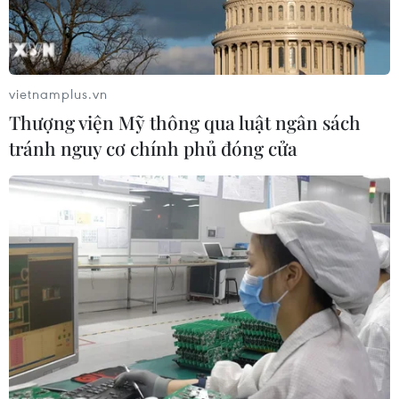
vietnamplus.vn
Thượng viện Mỹ thông qua luật ngân sách
Có 5 quốc gia, vùng lãnh thổ đồng ý khôi
tránh nguy cơ chính phủ đóng cửa
phục bay quốc tế từ tháng Một
30/12/2021 01:30
Đã có 5 quốc gia và vùng lãnh thổ gồm Hoa Kỳ, Nhật
Bản, Singapore, Campuchia và Đài Loan (Trung Quốc)
cơ bản thống nhất với kế hoạch nối lại chuyến bay
thương mại quốc tế thường lệ của Việt Nam.