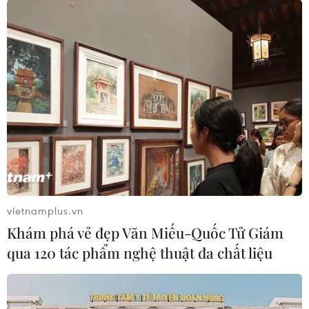
vietnamplus.vn
Khám phá vẻ đẹp Văn Miếu-Quốc Tử Giám
qua 120 tác phẩm nghệ thuật đa chất liệu