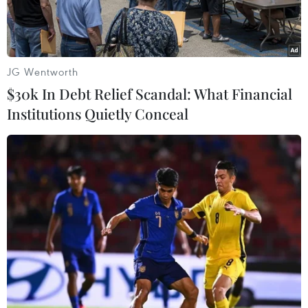
Nam.
JG Wentworth
$30k In Debt Relief Scandal: What Financial
Institutions Quietly Conceal
Hành khách đợi làm thủ tục nhập cảnh vào Việt Nam. (Ảnh
minh họa: TTXVN)
Cục Hàng không Việt Nam vừa có văn bản gửi
các đơn vị liên quan về hướng dẫn việc triển