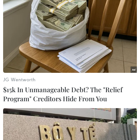
TIN LIÊN QUAN
JG Wentworth
$15k In Unmanageable Debt? The "Relief
Program" Creditors Hide From You
Bộ GT-VT: Mở lại bay quốc tế sẽ thận
trọng hơn vì biến chủng Omicron