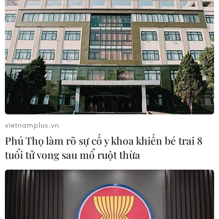
vietnamplus.vn
Phú Thọ làm rõ sự cố y khoa khiến bé trai 8
tuổi tử vong sau mổ ruột thừa