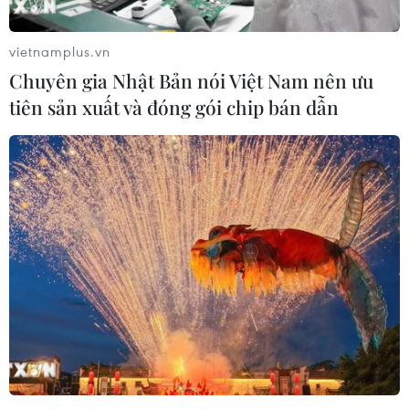
vietnamplus.vn
Chuyên gia Nhật Bản nói Việt Nam nên ưu
tiên sản xuất và đóng gói chip bán dẫn
Hãng bay đưa chi phí test nhanh hành
khách nhập cảnh vào giá vé
31/12/2021 12:08
Cục Hàng không Việt Nam yêu cầu hãng hàng không
đưa chi phí test nhanh kháng nguyên virus SARSCoV-2
vào giá vé đối với hành khách vận chuyển đến các
cảng hàng không quốc tế Việt Nam.