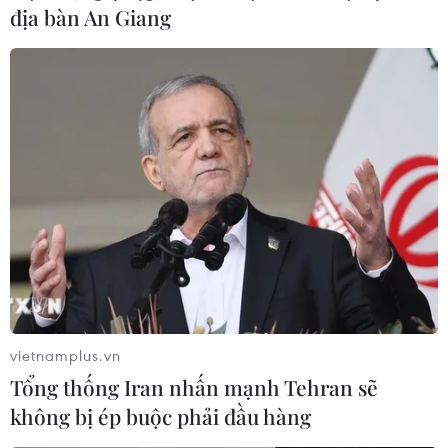
địa bàn An Giang
hiện các mẫu tờ khai cho hành khách khai test nhanh
SARS-CoV-2 và phiếu trả kết quả bao gồm 2 ngôn ngữ
là tiếng Việt và tiếng Anh.
vietnamplus.vn
Tổng thống Iran nhấn mạnh Tehran sẽ
không bị ép buộc phải đầu hàng