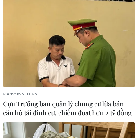
#Cục Hàng không Việt Nam
#Phí xét nghiệm nhanh
#Virus SARS-CoV-2
#Cảng hàng không quốc tế
vietnamplus.vn
Cựu Trưởng ban quản lý chung cư lừa bán
Theo dõi VietnamPlus
căn hộ tái định cư, chiếm đoạt hơn 2 tỷ đồng