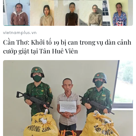
vietnamplus.vn
Cần Thơ: Khởi tố 19 bị can trong vụ dàn cảnh
cướp giật tại Tân Huê Viên
TIN CÙNG CHUYÊN MỤC
Quy định chức năng, nhiệm vụ,