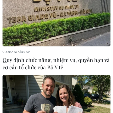
02/12/2021 13:03
Theo đại diện Bộ Giao thông Vận tải, kế hoạch ban đầu,
dự kiến đầu tháng 12 có thể mở một số đường bay,
nhưng do biến chủng mới cần rà soát và làm việc lại
với các quốc gia để có phương án cuối cùng.
vietnamplus.vn
Quy định chức năng, nhiệm vụ, quyền hạn và
cơ cấu tổ chức của Bộ Y tế