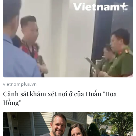
vietnamplus.vn
#Giờ Trái đất
#Nha Trang
#Tắt đèn
Cảnh sát khám xét nơi ở của Huấn "Hoa
#Hà Quang Land
Hồng"
Theo dõi VietnamPlus