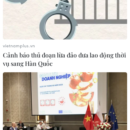
Xem thêm
vietnamplus.vn
CƠ QUAN CHỦ QUẢN: THÔNG TẤN XÃ VIỆT NAM
Cảnh báo thủ đoạn lừa đảo đưa lao động thời
Tổng Biên tập: TRẦN TIẾN DUẨN
vụ sang Hàn Quốc
Phó Tổng Biên tập: NGUYỄN THỊ TÁM, KHÚC THANH
THỦY
Sở hữu trí tuệ
Quy định sử dụng
RSS
Hỗ trợ
Ngôn ngữ
TTXVN
Dịch vụ tin
Quảng cáo