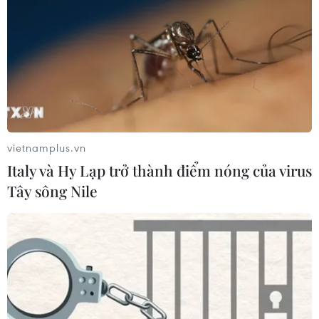
Áp thấp nhiệt đới mạnh lên thành
bão số 3, vùng ven biển không bị ảnh
hưởng
05/08/2026 01:41
Mưa lũ, sạt lở tại Sri Lanka khiến 5
người thiệt mạng
vietnamplus.vn
04/08/2026 23:09
Italy và Hy Lạp trở thành điểm nóng của virus
Tây sông Nile
Thời tiết ngày 5/8: Bắc Bộ tiếp tục
mưa lớn, nguy cơ lũ quét và sạt lở đất
gia tăng
04/08/2026 23:08