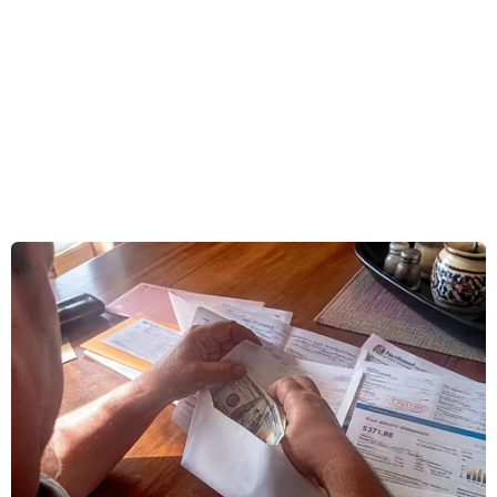
chiến dịch Giờ Trái đất tại thành phố Nha
Trang.
- Ông đã từng tham gia sự kiện giờ trái đất bao
giờ chưa và ông thấyhoạt động này có ý nghĩa
như thế nào?
Ông Mario Lotti
: Thật khó có thể không biết
đến sự kiện lớn và đầyý nghĩa như Giờ Trái đất.
Bản thân tôi cũng đã tham gia chương trình này
ở HàNội và TP Hồ Chí Minh những năm trước
đây. Đây là một hoạt động hết sức có ýnghĩa
không chỉ với cá nhân, với một tổ chức riêng
biệt nào mà là chiến dịchchung tay của toàn xã
hội. Bằng việc tài trợ và tham gia tổ chức
chương trìnhlần này, Công ty Cổ phần Bất động