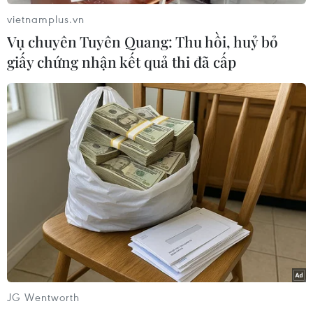
Nha Trang,giá trị của số đèn này là hơn 1 tỷ
vietnamplus.vn
đồng. Đây cũng sẽ là những chiếc đèn được
Vụ chuyên Tuyên Quang: Thu hồi, huỷ bỏ
sửdụng rộng rãi trong dự án Venesia – Nha
giấy chứng nhận kết quả thi đã cấp
Trang. Dự án đô thị này sẽ trở thànhđiểm sáng
trong việc đưa các thiết bị thông minh và tiết
kiệm năng lượng vàocuộc sống, thiết kế kiến
trúc tối ưu hóa hệ thống thông gió tự nhiên,
chúng tôidành tới 30% quỹ đất của mình cho
diện tích cây xanh và mặt nước.
- Đó là ở tầm vĩ mô, nhưng theo tôi, tham gia giờ
trái đất, hướng tớimột chiến lược phát triển
‘‘xanh’’ là công việc phải làm hàng ngày mới
phải?
JG Wentworth