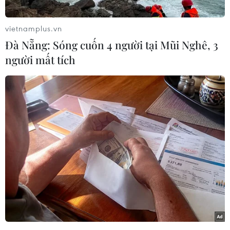
vietnamplus.vn
Đà Nẵng: Sóng cuốn 4 người tại Mũi Nghê, 3
người mất tích
#biến đổi khí hậu
#hệ sinh thái
Theo dõi VietnamPlus