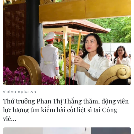
CƠ QUAN CHỦ QUẢN: THÔNG TẤN XÃ VIỆT NAM
Tổng Biên tập: TRẦN TIẾN DUẨN
Phó Tổng Biên tập: NGUYỄN THỊ TÁM, KHÚC THANH
THỦY
Sở hữu trí tuệ
Quy định sử dụng
RSS
Hỗ trợ
vietnamplus.vn
Ngôn ngữ
TTXVN
Thứ trưởng Phan Thị Thắng thăm, động viên
Dịch vụ tin
Quảng cáo
lực lượng tìm kiếm hài cốt liệt sĩ tại Công
Liên hệ
viê…