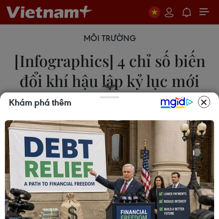
MÔI TRƯỜNG
[Infographics] 4 chỉ số biến
đổi khí hậu lập kỷ lục mới
vào 2021
Khám phá thêm
11/07/2022 23:15
Bốn chỉ số chính về biến đổi khí hậu, bao gồm
nồng độ khí nhà kính, mực nước biển dâng, nhiệt
đại dương và axit hóa đại dương đã lập kỷ lục mới
vào năm 2021.
Theo Tổ chức Khí tượng Thế giới, 4 chỉ số chính