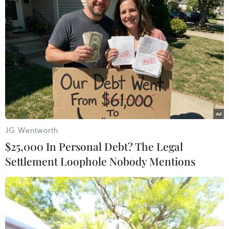
Áp thấp nhiệt đới đổi hướng trên
vùng biển phía Đông khu vực vịnh
Bắc Bộ
07/08/2026 23:29
Campuchia nỗ lực bảo tồn động vật
hoang dã trước nguy cơ tuyệt chủng
JG Wentworth
07/08/2026 22:45
$25,000 In Personal Debt? The Legal
Settlement Loophole Nobody Mentions
Áp thấp nhiệt đới trên vịnh Bắc Bộ sẽ
gây ảnh hưởng thế nào tới Việt Nam?
07/08/2026 14:38