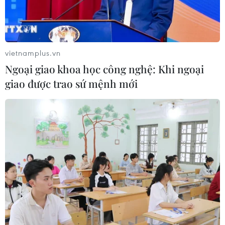
vietnamplus.vn
Ngoại giao khoa học công nghệ: Khi ngoại
giao được trao sứ mệnh mới
Những cách phòng tránh sét và sơ
cứu khi bị sét đánh
19/08/2019 02:04
Khi gặp trường hợp có người bị sét đánh, nếu nạn nhân
vẫn tỉnh thì chỉ cần ủ ấm, cho uống ít rượu (khoảng
20ml) và nước trà đường nóng; sau đó đưa đến cơ sở y
tế gần nhất để được cấp cứu kịp thời.