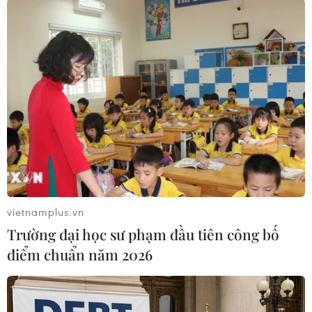
Luyện, sinh năm 2001, đang ở trong nhà tử vong.
vietnamplus.vn
Trường đại học sư phạm đầu tiên công bố
điểm chuẩn năm 2026
Quảng Ninh: Sét đánh đúng mũi tàu làm
một ngư dân tử vong