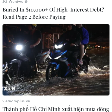
JG Wentworth
Buried In $10,000+ Of High-Interest Debt?
Read Page 2 Before Paying
#Sét đánh
#Gây thương tích
#Tử vong
#Sét đánh thẳng
#Sét đánh do tiếp xúc
#Sét đánh tạt ngang
TP. Hà Nội
Theo dõi VietnamPlus
vietnamplus.vn
Thành phố Hồ Chí Minh xuất hiện mưa dông
TIN LIÊN QUAN