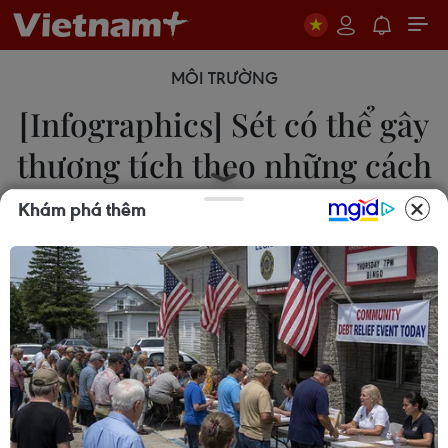
MÔI TRƯỜNG
[Infographics] Sét có thể gây
thương tích theo những cách
nào?
Khám phá thêm
19/08/2019 08:29
Về cơ bản, sét có thể gây thương tích cho con
người theo 5 cách sau: đánh thẳng, đánh tạt
ngang, đánh do tiếp xúc, điện thế bước và sét
đánh qua đường dây cáp.