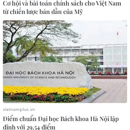
dông
Cơ hội và bài toán chính sách cho Việt Nam
08/08/2026 23:08
từ chiến lược bán dẫn của Mỹ
Áp thấp nhiệt đới đã suy yếu thành
một vùng áp thấp
08/08/2026 14:19
Trung Quốc nâng mức ứng phó khẩn
cấp với bão Dolphin
08/08/2026 07:10
Điện Biên từng bước hình thành thị
vietnamplus.vn
trường tín chỉ carbon rừng
Điểm chuẩn Đại học Bách khoa Hà Nội lập
08/08/2026 06:50
đỉnh với 29,54 điểm