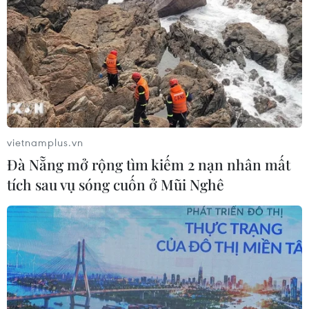
vietnamplus.vn
Đà Nẵng mở rộng tìm kiếm 2 nạn nhân mất
tích sau vụ sóng cuốn ở Mũi Nghê
TIN CÙNG CHUYÊN MỤC
Thành phố Hồ Chí Minh xuất hiện
mưa dông trên diện rộng
09/08/2026 13:14