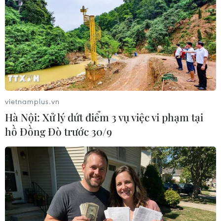
Nghệ An: Sét đánh chết đàn bò 11 con nuôi
thả tự do
06/08/2019 12:16
Người dân trong xã Tri Lễ, huyện Quế Phong (Nghệ An)
phát hiện đàn bò được nuôi thả tự do của gia đình bị
thiếu hụt và đi tìm thì phát hiện 11 con bò đã bị sét đánh
vietnamplus.vn
chết..
Hà Nội: Xử lý dứt điểm 3 vụ việc vi phạm tại
hồ Đồng Đò trước 30/9