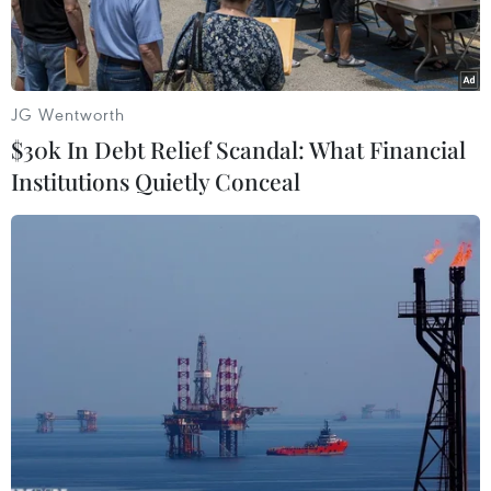
JG Wentworth
$30k In Debt Relief Scandal: What Financial
Institutions Quietly Conceal
Nhấp chuột để xem kích thước chuẩn.
Khi ở ngoài trời gặp cơn dông, trong trường hợp
không kịp chạy tìm nơi ẩn náu an toàn, tuyệt
đối không dùng cây cối làm chỗ trú mưa, tránh