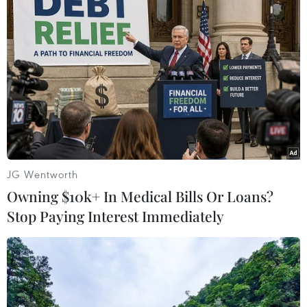
29/07/2019 10:50
Trưa 29/7, sét đã đánh chết một ngư dân khi người này
đang trên đường trở về nhà sau buổi khai thác hải sản
trên vùng biển Quan Lạn ở khu vực Đầu Gót (huyện Vân
Đồn, tỉnh Quảng Ninh).
JG Wentworth
Owning $10k+ In Medical Bills Or Loans?
Stop Paying Interest Immediately