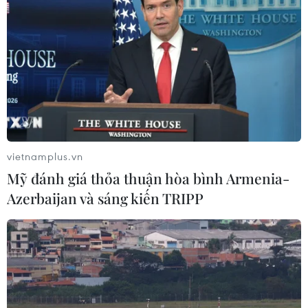
Áp thấp nhiệt đới đổi hướng trên
vùng biển phía Đông khu vực vịnh
Bắc Bộ
07/08/2026 23:29
Campuchia nỗ lực bảo tồn động vật
hoang dã trước nguy cơ tuyệt chủng
vietnamplus.vn
07/08/2026 22:45
Mỹ đánh giá thỏa thuận hòa bình Armenia-
Azerbaijan và sáng kiến TRIPP
Áp thấp nhiệt đới trên vịnh Bắc Bộ sẽ
gây ảnh hưởng thế nào tới Việt Nam?
07/08/2026 14:38