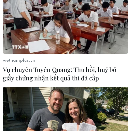
Xung đột giữa Israel và Palestine dưới góc
vietnamplus.vn
nhìn kinh tế
Vụ chuyên Tuyên Quang: Thu hồi, huỷ bỏ
30/05/2021 07:55
giấy chứng nhận kết quả thi đã cấp
Ước tính trong cuộc xung đột Israel-Palestine, ngoài phí
tổn vũ khí, đạn dược, thiệt hại về kinh tế chủ yếu dưới
dạng gián tiếp, do nhiều doanh nghiệp phải cho công
nhân nghỉ việc để tránh đạn pháo.