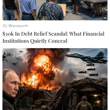
JG Wentworth
$30k In Debt Relief Scandal: What Financial
Institutions Quietly Conceal
Cửa khẩu Kerem Shalom tại thị trấn Rafah, Dải Gaza. (Ảnh:
AFP/TTXVN)
Ngày 27/6, Israel thông báo sẽ cho phép nối lại
hoạt động nhập khẩu nhiên liệu để vận hành
các nhà máy điện tại Dải Gaza.