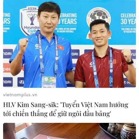
Theo dõi VietnamPlus
TIN LIÊN QUAN
vietnamplus.vn
HLV Kim Sang-sik: 'Tuyển Việt Nam hướng
tới chiến thắng để giữ ngôi đầu bảng'