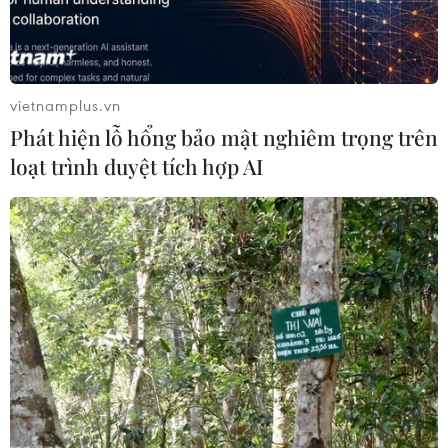
được hưởng thương mại tự do."
vietnamplus.vn
Phát hiện lỗ hổng bảo mật nghiêm trọng trên
loạt trình duyệt tích hợp AI
Israel cho phép các nhóm cực hữu tổ chức
tuần hành tại Đông Jerusalem