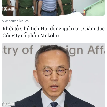
vietnamplus.vn
TIN CÙNG CHUYÊN MỤC
Khởi tố Chủ tịch Hội đồng quản trị, Giám đốc
Công ty cổ phần Mekolor
Iran và Oman thống nhất mở lại eo
biển Hormuz trong 60 ngày
06/08/2026 12:25
Israel thử nghiệm tên lửa Arrow giữa
lúc căng thẳng khu vực leo thang
06/08/2026 11:17
Iran cảnh báo đáp trả nhằm vào hạ