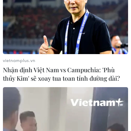
vietnamplus.vn
Nhận định Việt Nam vs Campuchia: 'Phù
thủy Kim' sẽ xoay tua toan tính đường dài?