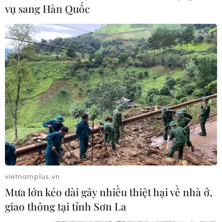
vụ sang Hàn Quốc
Israel cho phép nối lại một phần hoạt
động xuất khẩu từ Gaza
21/06/2021 13:37
Các quan chức biên giới Gaza cho biết Israel sẽ nới
lỏng các hạn chế trong vòng 2-3 ngày, với các nông sản
và một số mặt hàng dệt may.
vietnamplus.vn
Mưa lớn kéo dài gây nhiều thiệt hại về nhà ở,
giao thông tại tỉnh Sơn La