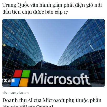
Trung Quốc vận hành giàn phát điện gió nổi
đầu tiên chịu được bão cấp 17
CƠ QUAN CHỦ QUẢN: THÔNG TẤN XÃ VIỆT NAM
Tổng Biên tập: TRẦN TIẾN DUẨN
Phó Tổng Biên tập: NGUYỄN THỊ TÁM, KHÚC THANH
THỦY
Sở hữu trí tuệ
Quy định sử dụng
RSS
Hỗ trợ
Ngôn ngữ
TTXVN
vietnamplus.vn
Dịch vụ tin
Quảng cáo
Doanh thu AI của Microsoft phụ thuộc phần
Liên hệ
lớn vào đối tác OpenAI