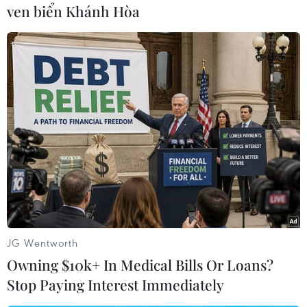
(TTXVN/Vietnam+)
ven biển Khánh Hòa
JG Wentworth
#dải gaza
#nhập khẩu nhiên liệu
#Palestine
Owning $10k+ In Medical Bills Or Loans?
#Israel và Hamas
Israel
Stop Paying Interest Immediately