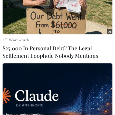
JG Wentworth
$25,000 In Personal Debt? The Legal
Settlement Loophole Nobody Mentions
Liên minh châu Âu kêu gọi Israel dỡ bỏ
phong tỏa Dải Gaza
01/06/2021 13:56
Phát biểu họp báo ở thành phố Gaza, Đặc phái viên EU
cho rằng kế hoạch tái thiết ở Dải Gaza "cần dỡ bỏ lệnh
phong tỏa này để cho phép người dân tự do đi lại và