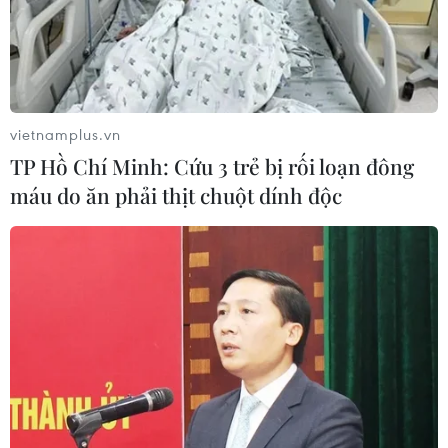
vượt Pháp để trở thành điểm đến du lịch được yêu thích
thứ hai của châu Âu.
vietnamplus.vn
TP Hồ Chí Minh: Cứu 3 trẻ bị rối loạn đông
máu do ăn phải thịt chuột dính độc
Danh sách những cấm đoán lạ lùng tại
thành phố Venice của Italy