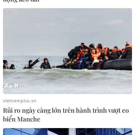
Theo tiếng Latinh, Venice có nghĩa là tình yêu.
Vì vậy nó được mệnh danh là "thành phố tình
yêu"./.
(TTXVN/Vietnam+)
vietnamplus.vn
Rủi ro ngày càng lớn trên hành trình vượt eo
biển Manche