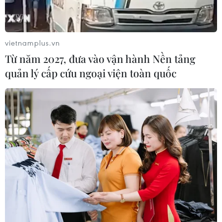
10/08/2026 12:14
vietnamplus.vn
Philippines hỗ trợ các cộng đồng bị
Từ năm 2027, đưa vào vận hành Nền tảng
ảnh hưởng thời tiết cực đoan
quản lý cấp cứu ngoại viện toàn quốc
10/08/2026 10:40
Thời tiết nắng nóng ở khu vực Trung
Bộ có khả năng kéo dài
10/08/2026 09:08
Lâm Đồng xử lý căn cơ các tồn tại
trong quản lý, bảo vệ rừng
10/08/2026 07:44