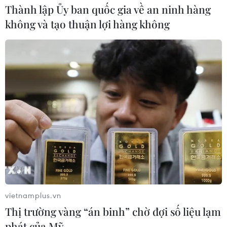
Thành lập Ủy ban quốc gia về an ninh hàng
không và tạo thuận lợi hàng không
Siêu bão Doldphin đổ bộ
Trung Quốc khiến hàng nghìn
chuyến bay bị hủy khẩn cấp
09/08/2026 16:00
Bão Dolphin đổ bộ Trung Quốc,
hàng trăm nghìn người phải sơ tán
09/08/2026 14:11
Thành phố Hồ Chí Minh xuất hiện
mưa dông trên diện rộng
vietnamplus.vn
09/08/2026 13:14
Thị trường vàng “án binh” chờ đợi số liệu lạm
phát của Mỹ