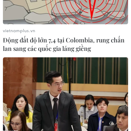
vietnamplus.vn
Động đất độ lớn 7,4 tại Colombia, rung chấn
lan sang các quốc gia láng giềng
Các số liệu thống kê cho thấy mùa mưa ở Italy ngày càng kéo
dài và trở nên nghiêm trọng hơn trong những năm qua.
(Nguồn: Getty Images)
Venice, thành phố kênh đào nằm ở miền Bắc
Italy, đang đối mặt với trận lụt lớn đầu mùa
mưa khi mực nước trên các kênh được dự đoán