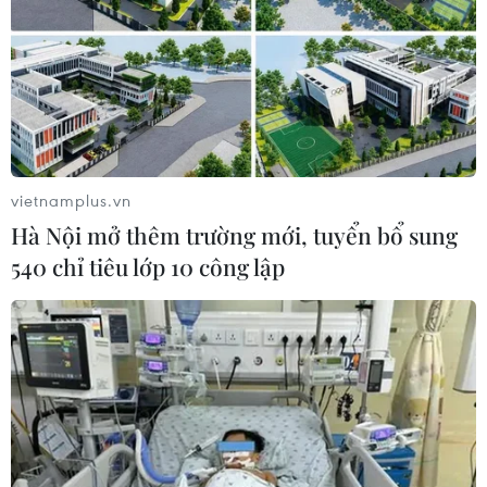
vietnamplus.vn
Hà Nội mở thêm trường mới, tuyển bổ sung
540 chỉ tiêu lớp 10 công lập
Italy vượt Pháp thành điểm đến yêu thích
thứ hai với du khách châu Âu
25/07/2019 11:22
Cơ quan Du lịch Quốc gia Italy cho biết nước này đã