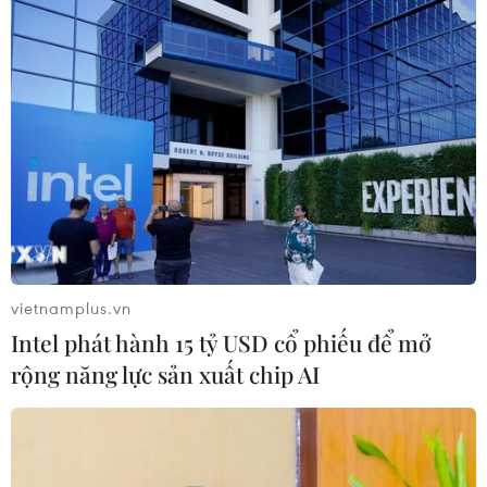
#Mùa mưa
#Mưa lũ
#Thành phố du lịch
#Hiệu ứng nhà kính
Italy
Theo dõi VietnamPlus
vietnamplus.vn
Intel phát hành 15 tỷ USD cổ phiếu để mở
rộng năng lực sản xuất chip AI
TIN LIÊN QUAN