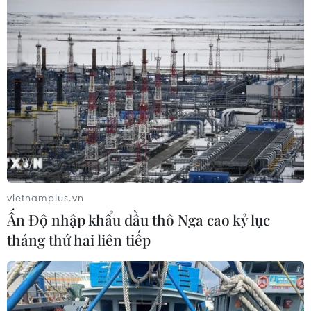
vietnamplus.vn
Ấn Độ nhập khẩu dầu thô Nga cao kỷ lục
tháng thứ hai liên tiếp