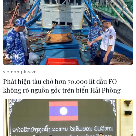
vietnamplus.vn
Phát hiện tàu chở hơn 70.000 lít dầu FO
không rõ nguồn gốc trên biển Hải Phòng