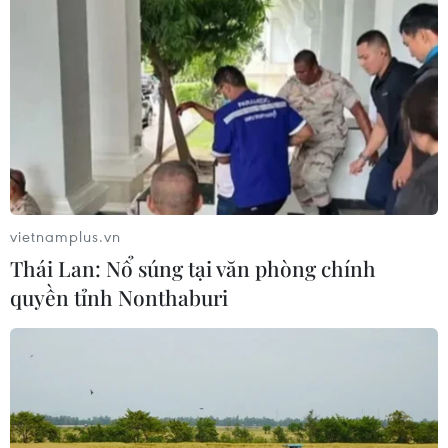
Bão Dolphin gây ảnh hưởng diện
rộng tại miền Đông Trung Quốc
09/08/2026 04:23
Nhật Bản: Sạt lở đất khiến gần 400
du khách mắc kẹt
09/08/2026 03:52
vietnamplus.vn
Thái Lan: Nổ súng tại văn phòng chính
Khủng hoảng nắng nóng đẩy 34 tỉnh
quyền tỉnh Nonthaburi
của Pháp vào mức nguy cơ cháy
rừng cao
08/08/2026 23:59
Thời tiết ngày 9/8: Bắc Bộ và Trung