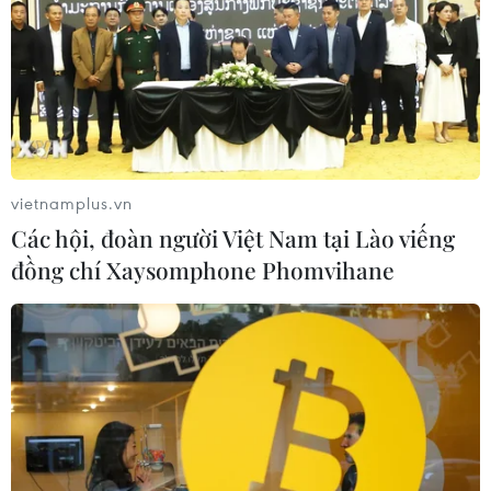
vietnamplus.vn
Các hội, đoàn người Việt Nam tại Lào viếng
đồng chí Xaysomphone Phomvihane