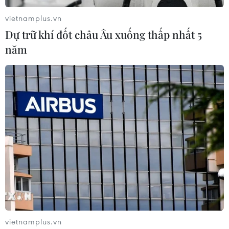
vietnamplus.vn
Người chèo thuyền gondola ở Venice
Dự trữ khí đốt châu Âu xuống thấp nhất 5
chung tay làm sạch lòng kênh
năm
04/11/2019 23:00
Tổng cộng 2,5 tấn rác thải đã được thu gom từ các lòng
kênh trong 6 đợt thực hiện, trong đó có cả lốp xe, tivi,
đài radio cổ, điện thoại di động, xe đạp và thậm chí là
máy giặt.
vietnamplus.vn