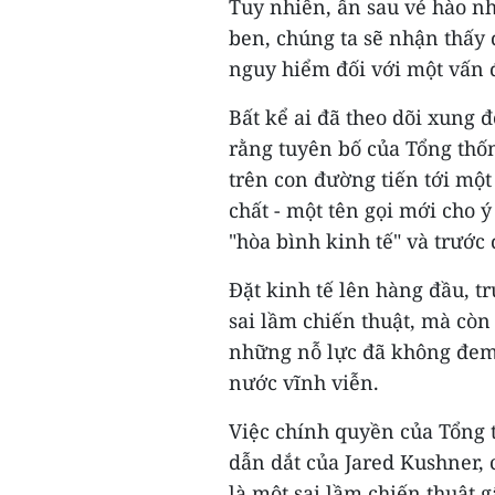
Tuy nhiên, ẩn sau vẻ hào n
ben, chúng ta sẽ nhận thấy 
nguy hiểm đối với một vấn 
Bất kể ai đã theo dõi xung 
rằng tuyên bố của Tổng thố
trên con đường tiến tới một
chất - một tên gọi mới cho ý
"hòa bình kinh tế" và trước
Đặt kinh tế lên hàng đầu, tr
sai lầm chiến thuật, mà còn 
những nỗ lực đã không đem 
nước vĩnh viễn.
Việc chính quyền của Tổng 
dẫn dắt của Jared Kushner, 
là một sai lầm chiến thuật 