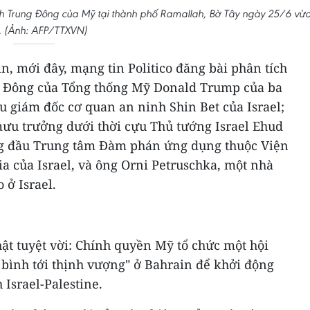
ình Trung Đông của Mỹ tại thành phố Ramallah, Bờ Tây ngày 25/6 vừ
. (Ảnh: AFP/TTXVN)
in, mới đây, mạng tin Politico đăng bài phân tích
g Đông của Tổng thống Mỹ Donald Trump của ba
u giám đốc cơ quan an ninh Shin Bet của Israel;
mưu trưởng dưới thời cựu Thủ tướng Israel Ehud
ng đầu Trung tâm Đàm phán ứng dụng thuộc Viện
a của Israel, và ông Orni Petruschka, một nhà
 ở Israel.
thật tuyệt vời: Chính quyền Mỹ tổ chức một hội
 bình tới thịnh vượng" ở Bahrain để khởi động
Israel-Palestine.