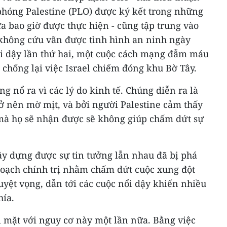
 phóng Palestine (PLO) được ký kết trong những
 bao giờ được thực hiện - cũng tập trung vào
ã không cứu vãn được tình hình an ninh ngày
nổi dậy lần thứ hai, một cuộc cách mạng đẫm máu
 chống lại việc Israel chiếm đóng khu Bờ Tây.
g nổ ra vì các lý do kinh tế. Chúng diễn ra là
ở nên mờ mịt, và bởi người Palestine cảm thấy
 mà họ sẽ nhận được sẽ không giúp chấm dứt sự
ây dựng được sự tin tưởng lẫn nhau đã bị phá
hoạch chính trị nhằm chấm dứt cuộc xung đột
tuyệt vọng, dẫn tới các cuộc nổi dậy khiến nhiều
hía.
i mặt với nguy cơ này một lần nữa. Bằng việc