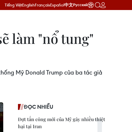
Tiếng Việt
English
Français
Español
中文
Русский
ẽ làm "nổ tung"
 thống Mỹ Donald Trump của ba tác giả
ĐỌC NHIỀU
Đợt tấn công mới của Mỹ gây nhiều thiệt
hại tại Iran