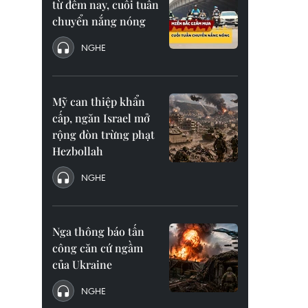
từ đêm nay, cuối tuần
chuyển nắng nóng
NGHE
Mỹ can thiệp khẩn
cấp, ngăn Israel mở
rộng đòn trừng phạt
Hezbollah
NGHE
Nga thông báo tấn
công căn cứ ngầm
của Ukraine
NGHE