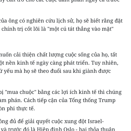
a ông có nghiên cứu lịch sử, họ sẽ biết rằng đặt
chính trị cốt lõi là "một cú tát thẳng vào mặt"
muốn cải thiện chất lượng cuộc sống của họ, tất
 nền kinh tế ngày càng phát triển. Tuy nhiên,
ứ yếu mà họ sẽ theo đuổi sau khi giành được
bị "mua chuộc" bằng các lợi ích kinh tế thì chúng
 đàm phán. Cách tiếp cận của Tổng thống Trump
n phi thực tế.
ông đủ để giải quyết cuộc xung đột Israel-
 và trước đó là Hiệp định Oslo - hai thỏa thuận