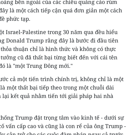
hoáng bên ngoài của các chiêu quảng cáo rùm
đây là một cách tiếp cận quá đơn giản một cách
đề phức tạp.
đột Israel-Palestine trong 30 năm qua đều hiểu
ng Donald Trump rằng đây là bước đi đầu tiên
 thỏa thuận chỉ là hình thức và không có thực
 tưởng cũ đã thất bại từng biết đến với cái tên
 đó là "một Trung Đông mới."
ước cả một tiến trình chính trị, không chỉ là một
là một thất bại tiếp theo trong một chuỗi dài
lại kết quả nhằm tiến tới giải pháp hai nhà
thống Trump đặt trọng tâm vào kinh tế - dưới sự
cố vấn cấp cao và cũng là con rể của ông Trump -
gây cản trở cho các cuộc đàm phán ngay cả trước