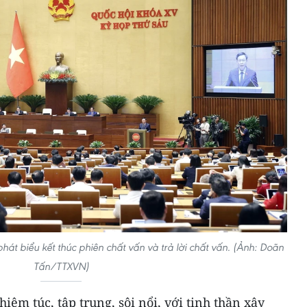
át biểu kết thúc phiên chất vấn và trả lời chất vấn. (Ảnh: Doãn
Tấn/TTXVN)
iêm túc, tập trung, sôi nổi, với tinh thần xây