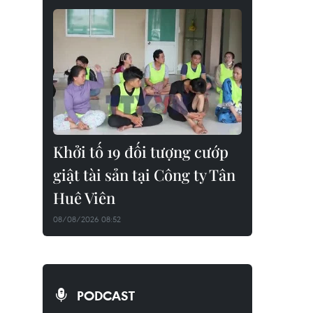
Khởi tố 19 đối tượng cướp
giật tài sản tại Công ty Tân
Huê Viên
08/08/2026 08:52
PODCAST