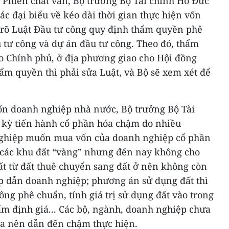
 Phiên chất vấn, Bộ trưởng Bộ Tài chính Hồ Đức
các đại biểu về kéo dài thời gian thực hiện vốn
rõ Luật Đầu tư công quy định thẩm quyền phê
 tư công và dự án đầu tư công. Theo đó, thẩm
o Chính phủ, ở địa phương giao cho Hội đồng
ẩm quyền thì phải sửa Luật, và Bộ sẽ xem xét để
vốn doanh nghiệp nhà nước, Bộ trưởng Bộ Tài
m kỳ tiến hành cổ phần hóa chậm do nhiều
ghiệp muốn mua vốn của doanh nghiệp cổ phần
ị các khu đất “vàng” nhưng đến nay không cho
t từ đất thuê chuyển sang đất ở nên không còn
ấp dẫn doanh nghiệp; phương án sử dụng đất thì
g phê chuẩn, tính giá trị sử dụng đất vào trong
ẩm định giá... Các bộ, ngành, doanh nghiệp chưa
óa nên dẫn đến chậm thực hiện.