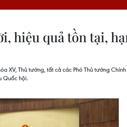
i, hiệu quả tồn tại, h
hóa XV, Thủ tướng, tất cả các Phó Thủ tướng Chín
ểu Quốc hội.