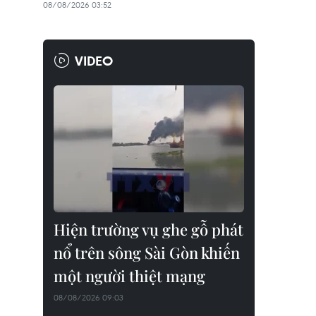
08/08/2026 03:52
VIDEO
Hiện trường vụ ghe gỗ phát
nổ trên sông Sài Gòn khiến
một người thiệt mạng
08/08/2026 09:03