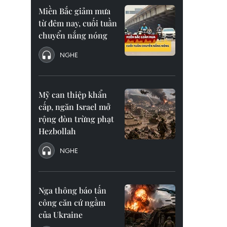
Miền Bắc giảm mưa
từ đêm nay, cuối tuần
chuyển nắng nóng
NGHE
Mỹ can thiệp khẩn
cấp, ngăn Israel mở
rộng đòn trừng phạt
Hezbollah
NGHE
Nga thông báo tấn
công căn cứ ngầm
của Ukraine