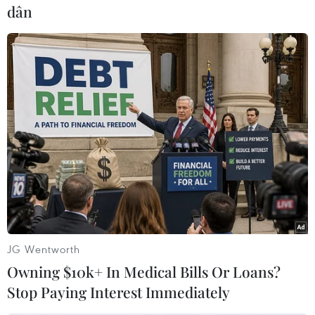
Điển trong việc xây dựng nền tảng ban đầu cho
dân
hoạt động đổi mới sáng tạo của Việt Nam, đồng
thời là sự kiện có ý nghĩa quan trọng kỷ niệm
50 năm thiết lập quan hệ ngoại giao giữa hai
quốc gia.
Ông Denis Brunetti, Tổng giám đốc Ericsson tại
Việt Nam tin rằng việc thiết lập IoT Hub sẽ thúc
đẩy làn sóng tăng trưởng kinh tế, khuyến khích
sự tham gia của hệ sinh thái hợp tác giữa Chính
phủ, các doanh nghiệp, viện nghiên cứu, mở
rộng nền tảng kiến thức về IoT và công nghệ
trong cuộc cách mạng công nghiệp 4.0…/.
JG Wentworth
(Vietnam+)
Owning $10k+ In Medical Bills Or Loans?
Stop Paying Interest Immediately