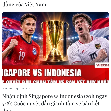
đồng của Việt Nam
HỒNG KÔNG, TRUNG QUỐC – Media OutReach –
Ngày 8 tháng 4 năm 2019, Công ty cung cấp các giải
pháp an ninh mạng hàng đầu thếgiới Trend Micro
Incorporated (có mã cổ phiếu giao dịch chứng khoán tại
Sở giao dịch chứng khoán Tokyo là TYO: 4704; TSE:
4704) đã công bốmột công trình nghiên cứu mới cho
thấy, các […]
vietnamplus.vn
Nhận định Singapore vs Indonesia (20h ngày
7/8): Cuộc quyết đấu giành tấm vé bán kết
duy …