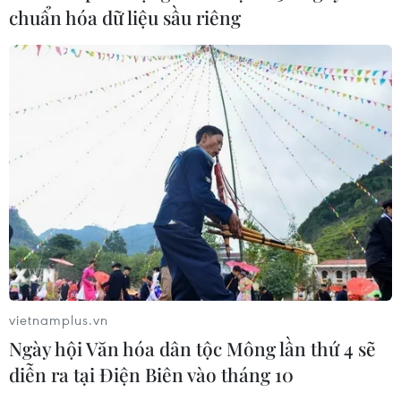
chuẩn hóa dữ liệu sầu riêng
CƠ QUAN CHỦ QUẢN: THÔNG TẤN XÃ VIỆT NAM
Tổng Biên tập: TRẦN TIẾN DUẨN
Phó Tổng Biên tập: NGUYỄN THỊ TÁM, KHÚC THANH
THỦY
Sở hữu trí tuệ
Quy định sử dụng
RSS
Hỗ trợ
Ngôn ngữ
TTXVN
Dịch vụ tin
Quảng cáo
vietnamplus.vn
Ngày hội Văn hóa dân tộc Mông lần thứ 4 sẽ
Liên hệ
diễn ra tại Điện Biên vào tháng 10