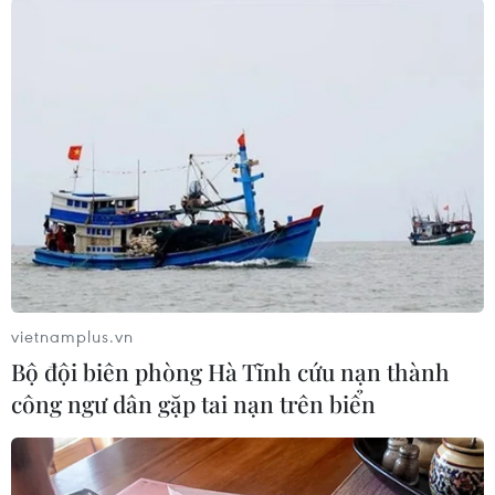
#IoT Hub
#Internet vạn vật
#start-up
vietnamplus.vn
#cách mạng công nghiệp lần thứ 4
#Ericsson
Bộ đội biên phòng Hà Tĩnh cứu nạn thành
công ngư dân gặp tai nạn trên biển
Theo dõi VietnamPlus