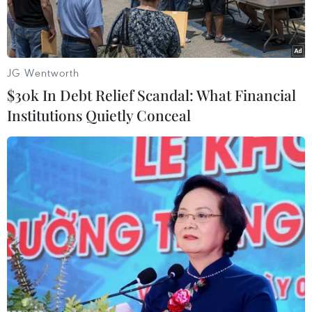
JG Wentworth
$30k In Debt Relief Scandal: What Financial
Institutions Quietly Conceal
IoT Hub sẽ là nơi hỗ trợ nghiên cứu và phát triển (R&D) tập
trung đẩy nhanh tiến độ của Việt Nam trong cách mạng 4.0.
(Ảnh: Minh Hiếu/Vietnam+)
Sáng 10/4, Bộ Khoa học và Công nghệ phối hợp
cùng Công ty Ericsson (Thụy Điển) ra mắt Trung