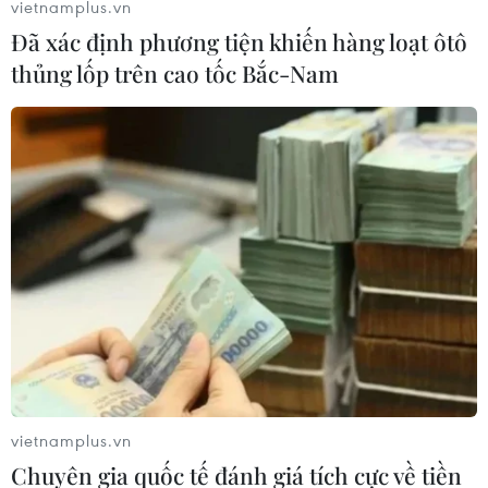
vietnamplus.vn
Đã xác định phương tiện khiến hàng loạt ôtô
thủng lốp trên cao tốc Bắc-Nam
Trend Micro cảnh báo về những rủi ro mà
các nhà sản xuất thời Công nghiệp 4.0
vietnamplus.vn
đang đối mặt
Chuyên gia quốc tế đánh giá tích cực về tiền
10/04/2019 01:46