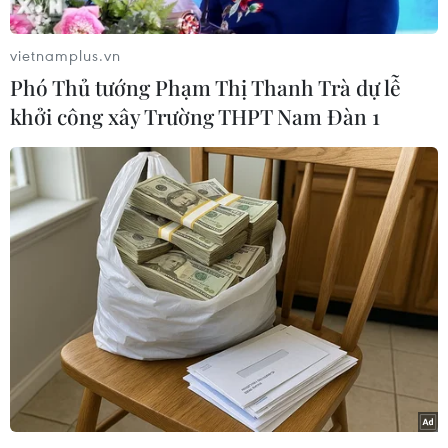
tâm đổi mới sáng tạo về Internet vạn vật (IoT
Hub).
vietnamplus.vn
Được đặt tại Khu Công nghệ cao Hòa Lạc, IoT
Phó Thủ tướng Phạm Thị Thanh Trà dự lễ
Hub có mục tiêu chính: Hỗ trợ nền tảng sáng tạo
khởi công xây Trường THPT Nam Đàn 1
cho hỗ trợ doanh nghiệp khởi nghiệp sáng tạo;
là nền tảng hỗ trợ học tập và giáo dục; là nền
tảng hỗ trợ nghiên cứu và phát triển (R&D) tập
trung đẩy nhanh tiến độ của Việt Nam về
Internet vạn vật trong cách mạng công nghiệp
4.0.
[Cách mạng công nghiệp 4.0: Đường ngắn
nhất để doanh nghiệp bứt phá]
Với mục tiêu hướng đến các nhà mạng di động,
doanh nghiệp, sinh viên, các nhà nghiên cứu,
những doanh nghiệp khởi nghiệp trong nước,