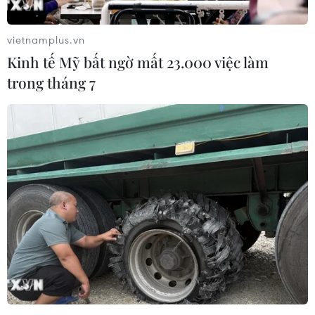
vietnamplus.vn
Kinh tế Mỹ bất ngờ mất 23.000 việc làm
trong tháng 7
Cách mạng công nghiệp 4.0: Đường ngắn
nhất để doanh nghiệp bứt phá
03/12/2018 22:40
Một trong những thành tựu nổi bật của cách mạng công
nghiệp 4.0 là sự “nở rộ” của thương mại điện tử, bởi
vậy, nếu biết tận dụng điều này doanh nghiệp có thể
tiếp cận được với nhiều khách hàng hơn.