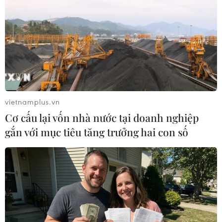
VNPT ‘bắt tay’ đối tác nghiên cứu, ứng
dụng khoa học công nghệ mới
16/11/2018 09:48
Việc 'bắt tay' của hai đơn vị sẽ giúp VNPT vững mạnh
hơn trong việc cung cấp dịch vụ tới các tổ chức, cá
nhân.
vietnamplus.vn
Cơ cấu lại vốn nhà nước tại doanh nghiệp
gắn với mục tiêu tăng trưởng hai con số