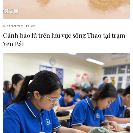
gia.
vietnamplus.vn
Cảnh báo lũ trên lưu vực sông Thao tại trạm
Yên Bái
Phở Nam Định trở thành Di
sản Văn hóa Phi vật thể Quốc gia
13/08/2024 14:14