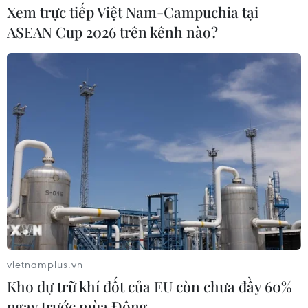
Xem trực tiếp Việt Nam-Campuchia tại
Tiên La (xã Đức Giang, huyện Yên Dũng,
ASEAN Cup 2026 trên kênh nào?
Bắc Giang), Lễ hội Gầu tào của người Mông
(các huyện Trạm Tấu, Mù Cang Chải, Văn
Chấn, Yên Bái).
Ở loại hình Nghề thủ công truyền thống, có
Nghề làm nhang (tỉnh Tây Ninh), Nghề làm
chiếu Cà Hom của người Khmer (xã Hàm
Tân, huyện Trà Cú, Trà Vinh), Nghề làm
gốm ở Sa Huỳnh (xã Phổ Khánh, thị xã Đức
Phổ, Quảng Ngãi), Nghề dệt thổ cẩm của
người Mường (các xã Kim Thượng, Xuân
Đài, huyện Tân Sơn, Phú Thọ), nghề ướp
trà sen Quảng An (phường Quảng An, quận
vietnamplus.vn
Tây Hồ, thành phố Hà Nội).
Kho dự trữ khí đốt của EU còn chưa đầy 60%
Ở loại hình Tri thức dân gian, có Phở Hà
ngay trước mùa Đông
Nội, Phở Nam Định, Mỳ Quảng (Quảng