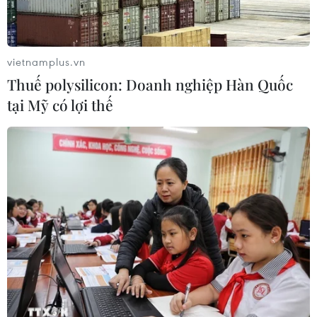
Khai mạc Lễ hội Việt Nam - Hàn
Quốc 2026 rực rỡ sắc màu văn hóa
vietnamplus.vn
07/08/2026 15:03
Thuế polysilicon: Doanh nghiệp Hàn Quốc
tại Mỹ có lợi thế
Nhịp điệu Samulnori vang
dội, Áo dài - Hanbok 'khoe sắc' bên
sông Hàn
07/08/2026 04:39
Cà Mau quảng bá thương hiệu, kết
nối đầu tư, đưa ngành tôm phát triển
bền vững
07/08/2026 03:04