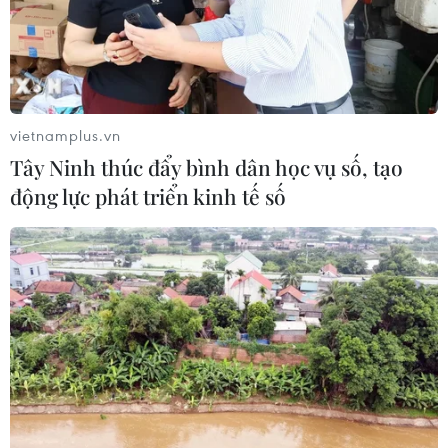
vietnamplus.vn
Tây Ninh thúc đẩy bình dân học vụ số, tạo
động lực phát triển kinh tế số
Nghi lễ Tết Xíp xí của người Thái
trắng là Di sản Văn hóa Phi vật thể Quốc
gia
17/08/2024 09:35
Ngày 17/8, Ủy ban Nhân dân huyện Quỳnh Nhai, tỉnh
Sơn La tổ chức Lễ đón Chứng nhận nghi lễ Tết Xíp xí
của người Thái trắng là Di sản Văn hóa Phi vật thể Quốc