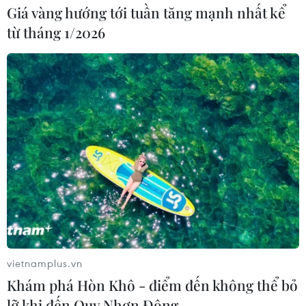
Giá vàng hướng tới tuần tăng mạnh nhất kể
là Di sản Văn hóa Phi vật thể Quốc gia
từ tháng 1/2026
13/08/2024 14:14
Bộ Văn hóa, Thể thao và Du lịch vừa đã ban hành
Quyết định công bố đưa vào Danh mục Di sản Văn hóa
Phi vật thể Quốc gia đối với “Tri thức dân gian mỳ
Quảng tỉnh Quảng Nam.”
vietnamplus.vn
Khám phá Hòn Khô - điểm đến không thể bỏ
lỡ khi đến Quy Nhơn Đông