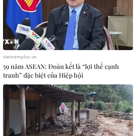
vietnamplus.vn
59 năm ASEAN: Đoàn kết là “lợi thế cạnh
tranh” đặc biệt của Hiệp hội