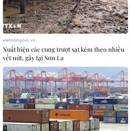
vietnamplus.vn
Xuất hiện các cung trượt sạt kèm theo nhiều
vết nứt, gãy tại Sơn La
TIN CÙNG CHUYÊN MỤC