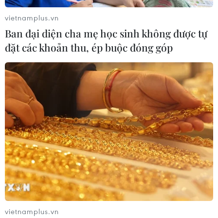
Nam Định hiện có khoảng 300 quán phở, nhiều nhất là
vietnamplus.vn
thành phố Nam Định và huyện Nam Trực; phở Nam
Ban đại diện cha mẹ học sinh không được tự
Định có hương vị đậm đà hơn nhờ cốt nước mắm cá.
đặt các khoản thu, ép buộc đóng góp
vietnamplus.vn
Mỳ Quảng được công nhận