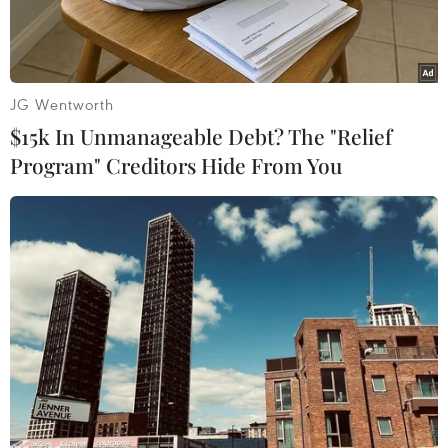
JG Wentworth
$15k In Unmanageable Debt? The "Relief
Program" Creditors Hide From You
Lễ Xên đông được bắt đầu bằng nghi thức cúng rừng, được tổ
chức dưới gốc một cây đa cổ thụ hàng trăm năm tuổi. (Nguồn:
Vietnam+)
Lễ Xên đông (trong tiếng Thái "xên” có nghĩa là
cúng, "đông” có nghĩa là rừng, "xên đông” tức là