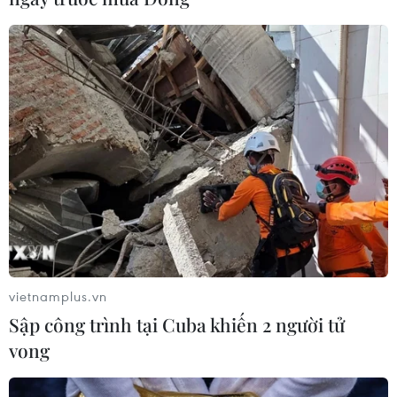
Nam), Tri thức may, mặc áo dài Huế (Thành
phố Huế, tỉnh Thừa Thiên-Huế), Nghệ thuật
trang trí cây nêu của người Co (huyện Trà
Bồng, Quảng Ngãi).
Ở loại hình Tập quán xã hội và tín ngưỡng,
có Lễ Xên đông (Cúng rừng) của người Thái
(thị xã Nghĩa Lộ, Yên Bái) và Nghi lễ Tết Xíp
xí của người Thái trắng (huyện Quỳnh
Nhai, huyện Phù Yên, tỉnh Sơn La).
Ở loại hình Nghệ thuật trình diễn dân gian,
có Ru ún (hát ru) của người Mường (huyện
Ngọc Lặc, Thanh Hóa).
vietnamplus.vn
Sập công trình tại Cuba khiến 2 người tử
vong
(Vietnam+)