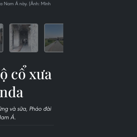
gia Nam Á này. (Ảnh: Minh
ộ cổ xưa
onda
ứng và sữa, Pháo đài
Nam Á.