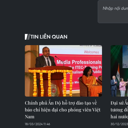
TIN LIÊN QUAN
Chính phủ Ấn Độ hỗ trợ đào tạo về
Đại sứ Ấ
báo chí hiện đại cho phóng viên Việt
tương đồ
Nam
hai nướ
18/03/2024 11:46
30/12/2023