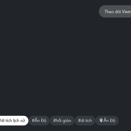
Theo dõi Viet
di tích lịch sử
#Ấn Độ
#hồi giáo
#di tích
Ấn Độ