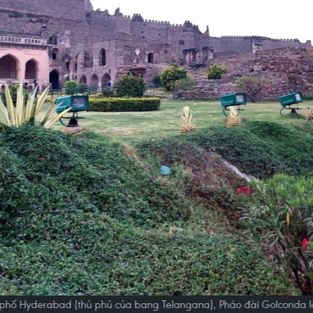
phố Hyderabad (thủ phủ của bang Telangana), Pháo đài Golconda l