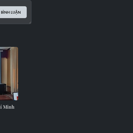
 BÌNH LUẬN
hí Minh