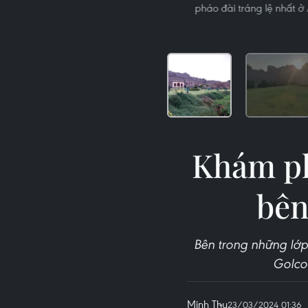
pháo đài tráng lệ nhất ở
Khám ph
bên
Bên trong những lớp
Golco
Minh Thu
23/03/2024 01:36