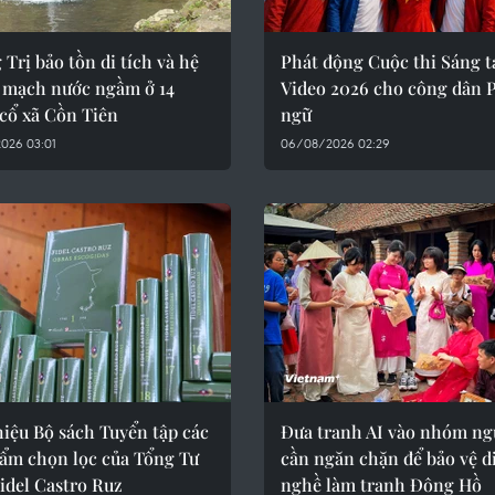
Trị bảo tồn di tích và hệ
Phát động Cuộc thi Sáng t
 mạch nước ngầm ở 14
Video 2026 cho công dân 
cổ xã Cồn Tiên
ngữ
026 03:01
06/08/2026 02:29
hiệu Bộ sách Tuyển tập các
Đưa tranh AI vào nhóm ng
hẩm chọn lọc của Tổng Tư
cần ngăn chặn để bảo vệ d
idel Castro Ruz
nghề làm tranh Đông Hồ