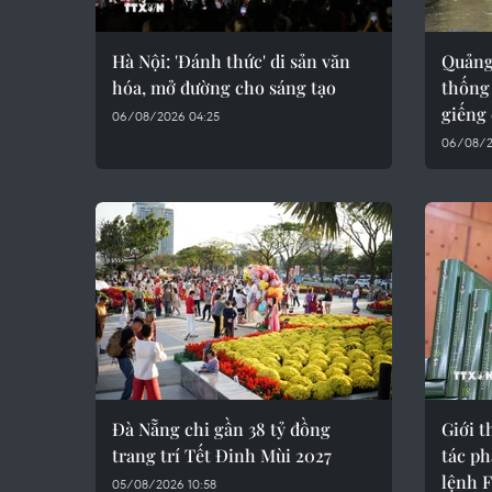
Hà Nội: 'Đánh thức' di sản văn
Quảng 
hóa, mở đường cho sáng tạo
thống
giếng 
06/08/2026 04:25
06/08/2
Đà Nẵng chi gần 38 tỷ đồng
Giới t
trang trí Tết Đinh Mùi 2027
tác p
lệnh F
05/08/2026 10:58