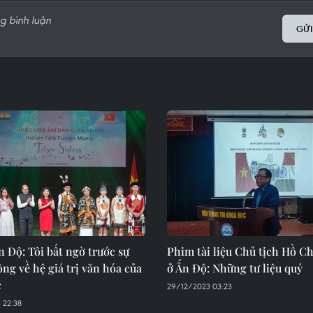
GỬI
n Độ: Tôi bất ngờ trước sự
Phim tài liệu Chủ tịch Hồ C
ng về hệ giá trị văn hóa của
ở Ấn Độ: Những tư liệu quý
c
29/12/2023 03:23
 22:38