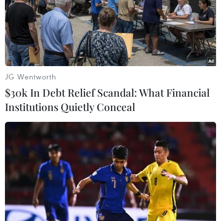
hiến cho cộng đồng người
khoa khiến bé trai 8 tuổi tử
Việt Nam ở nước ngoài
vong sau mổ ruột thừa
08/08/2026 11:00
08/08/2026 10:28
JG Wentworth
$30k In Debt Relief Scandal: What Financial
Institutions Quietly Conceal
Đà Nẵng: Hỗ trợ 700 triệu
Hiện trường vụ ghe gỗ
đồng cho đồng bào nghèo
phát nổ trên sông Sài Gòn
xã Hùng Sơn
khiến một người thiệt
mạng
08/08/2026 09:58
08/08/2026 09:03