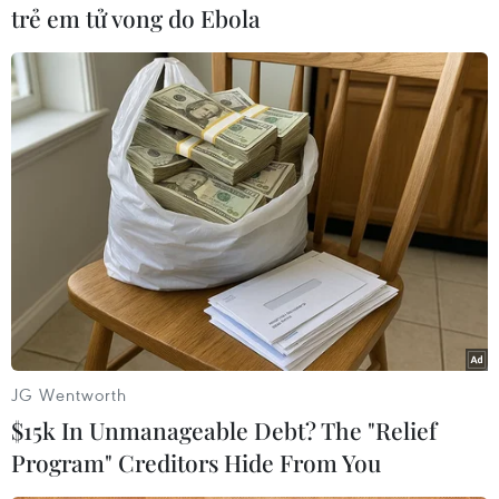
trẻ em tử vong do Ebola
#Khu công nghiệp Sài Đồng
#AEON Mall
#AEON Mall Long Biên
#đám cháy
#phòng cháy chữa cháu
TP. Hà Nội
JG Wentworth
$15k In Unmanageable Debt? The "Relief
Program" Creditors Hide From You