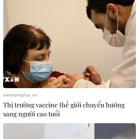
Thanh Hóa: Tạo điều kiện
Chuyển mạnh sang ngăn
để người ở xa trung tâm
chặn, phòng ngừa từ sớm,
tiếp cận hành chính công
từ xa thông tin xấu độc
trên mạng
08/08/2026 05:38
08/08/2026 05:35
Xem thêm
vietnamplus.vn
Thị trường vaccine thế giới chuyển hướng
sang người cao tuổi
CƠ QUAN CHỦ QUẢN: THÔNG TẤN XÃ VIỆT NAM
Tổng Biên tập: TRẦN TIẾN DUẨN