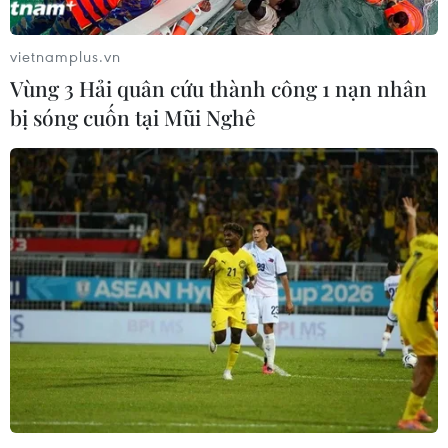
vietnamplus.vn
Vùng 3 Hải quân cứu thành công 1 nạn nhân
bị sóng cuốn tại Mũi Nghê
Điều bình dị "xây" thành
Đà Nẵng: Khẩn trương tìm
phố Cảng thịnh vượng,
kiếm 3 người bị sóng cuốn
bền vững
mất tích tại bán đảo Sơn
Trà
08/08/2026 08:25
08/08/2026 07:13
Nghệ An: Sạt lở nghiêm
Điện Biên từng bước hình
trọng, tỉnh lộ 543D tạm
thành thị trường tín chỉ