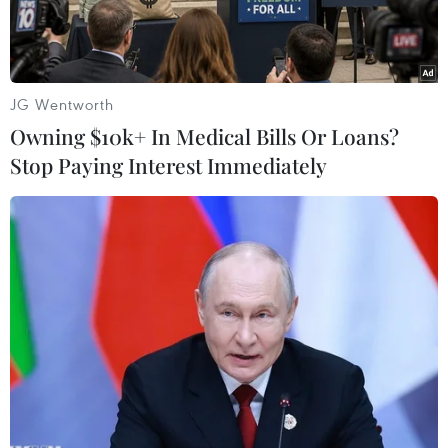
Những nhân chứng có mặt tại hiện trường cho
hay, vào khoảng thời gian trên, họ bất ngờ phát
hiện cột khói cao hàng chục mét bốc lên từ một
JG Wentworth
khu kho xưởng nằm trong KCN kèm theo đó là lửa
Owning $10k+ In Medical Bills Or Loans?
rất lớn.
Stop Paying Interest Immediately
Play
Video
Ngày 11/8, một đám cháy dữ dội đã bất ngờ