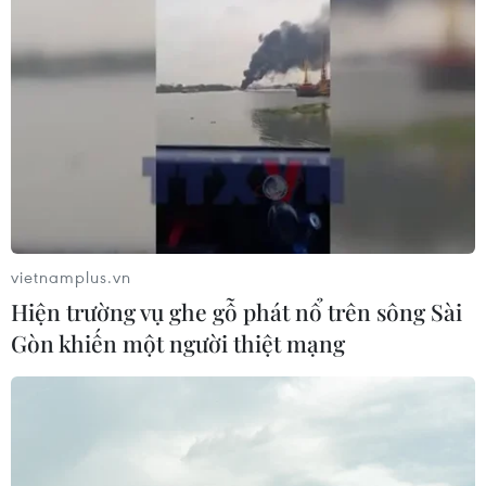
Phó Tổng Biên tập: NGUYỄN THỊ TÁM, KHÚC THANH
THỦY
Sở hữu trí tuệ
Quy định sử dụng
RSS
Hỗ trợ
Ngôn ngữ
TTXVN
Dịch vụ tin
Quảng cáo
Liên hệ
vietnamplus.vn
Hiện trường vụ ghe gỗ phát nổ trên sông Sài
Gòn khiến một người thiệt mạng
Giấy phép số: 1374/GP-BTTTT do Bộ Thông tin và Truyền thông
cấp ngày 11/9/2008.
Quảng cáo: Phó TBT Nguyễn Thị Tám: 093.5958688, Email:
tamvna@gmail.com
Điện thoại: (024) 39411349 - (024) 39411348, Fax: (024)