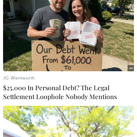
Thứ trưởng Phan Thị
Quy định chức năng,
Thắng thăm, động viên lực
nhiệm vụ, quyền hạn và cơ
lượng tìm kiếm hài cốt liệt
cấu tổ chức của Bộ Y tế
sĩ tại Công viên Lê Thị
08/08/2026 14:03
Riêng
08/08/2026 14:12
JG Wentworth
$25,000 In Personal Debt? The Legal
Settlement Loophole Nobody Mentions
Cựu Trưởng ban quản lý
Sông Hồng và khát vọng
chung cư lừa bán căn hộ
kiến tạo Hà Nội trở thành
tái định cư, chiếm đoạt
đô thị toàn cầu
hơn 2 tỷ đồng
08/08/2026 13:13