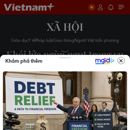
XÃ HỘI
Giáo dục
Y tế
Pháp luật
Giao thông
Người Việt bốn phương
Khói lửa ngùn ngụt trong vụ
Khám phá thêm
cháy lớn gần AEON Mall
Long Biên
11/08/2019 03:54
Theo dõi VietnamPlus