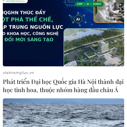
xuất gỗ gây nhiều thiệt hại
09/08/2019 07:57
Hiện trường vụ cháy là nhà xưởng của Công ty Top Win
có vốn đầu tư của Đài Loan (Trung Quốc) rộng 3.000m²
nằm tại khu công nghiệp Sóng Thần, trong đó khu vực
xảy ra cháy rộng khoảng 300m².
vietnamplus.vn
Phát triển Đại học Quốc gia Hà Nội thành đại
học tinh hoa, thuộc nhóm hàng đầu châu Á