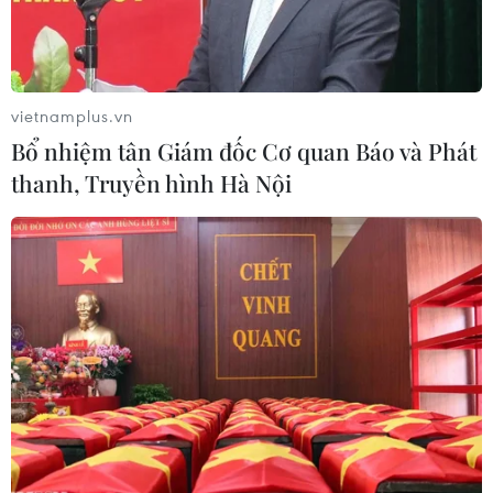
#khu công nghiệp sài đồng
#xe cứu hỏa
TP. Hà Nội
vietnamplus.vn
Theo dõi VietnamPlus
Bổ nhiệm tân Giám đốc Cơ quan Báo và Phát
thanh, Truyền hình Hà Nội
TIN LIÊN QUAN