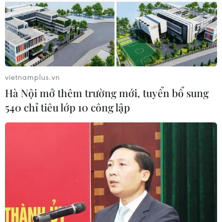
Hiện trường vụ cháy. (Ảnh: Sơn Bách/Vietnam+)
(Vietnam+)
vietnamplus.vn
Hà Nội mở thêm trường mới, tuyển bổ sung
540 chỉ tiêu lớp 10 công lập
#aeon mall long biên
#zion
#đám cháy