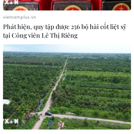
vietnamplus.vn
Phát hiện, quy tập được 256 bộ hài cốt liệt sỹ
tại Công viên Lê Thị Riêng
Nghệ An: Châm lửa đốt can xăng, 5 người
trong một gia đình cấp cứu
30/07/2019 13:38
Một nam thanh niên đưa can xăng 10l đi vào để trong
nhà rồi châm lửa đốt, khiến cả năm người trong căn
nhà, gồm hai trẻ nhỏ và ba người lớn, bị bỏng và ngạt
khói.