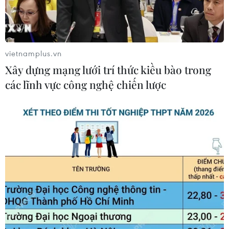
vietnamplus.vn
Xây dựng mạng lưới trí thức kiều bào trong
các lĩnh vực công nghệ chiến lược
Khói cuồn cuộn bốc lên tại đám cháy. (Ảnh: Sơn
Bách/Vietnam+)
Ngày 11/8, một đám cháy dữ dội đã bất ngờ
bùng phát và hiện đang bốc lên dữ dội tại Khu
Công nghiệp Sài Đồng, gần siêu thị Aeon Mall