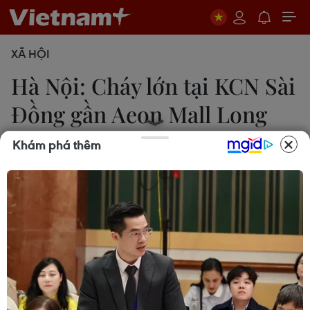
XÃ HỘI
Hà Nội: Cháy lớn tại KCN Sài
Đồng gần Aeon Mall Long
Biên
Khám phá thêm
Sơn Bách
11/08/2019 02:54
Những nhân chứng có mặt tại hiện trường cho
hay, vào khoảng 9 giờ sáng, họ bất ngờ phát hiện
cột khói cao hàng chục mét bốc lên từ một khu
kho xưởng nằm trong Khu Công nghiệp.