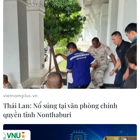
Phát hiện xe khách bốc cáy dữ dội, lái xe đã bình tĩnh
đưa xe vào sát lề đường, mở cửa đưa 40 hành khách
thoát ra ngoài nên không có hành khách nào bị thương.
vietnamplus.vn
Thái Lan: Nổ súng tại văn phòng chính
quyền tỉnh Nonthaburi
Bình Dương: Hỏa hoạn tại nhà máy sản