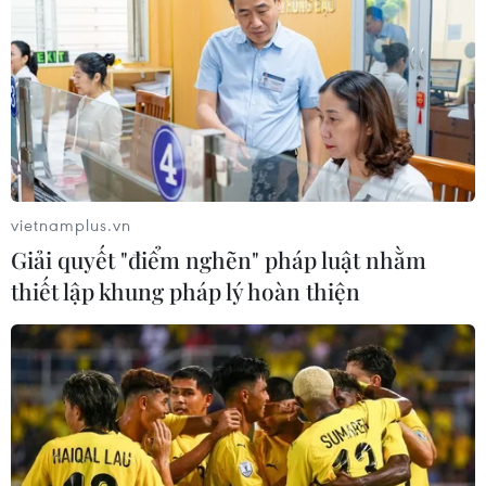
bổ sung 540 chỉ tiêu lớp 10 công lập
10/08/2026 13:11
Từ năm 2027, đưa vào vận hành Nền
tảng quản lý cấp cứu ngoại viện toàn
quốc
vietnamplus.vn
10/08/2026 13:10
Giải quyết "điểm nghẽn" pháp luật nhằm
thiết lập khung pháp lý hoàn thiện
Thành lập Ủy ban quốc gia về an
ninh hàng không và tạo thuận lợi
hàng không
10/08/2026 12:58
Giải quyết "điểm nghẽn" pháp luật