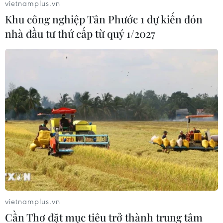
vietnamplus.vn
Khu công nghiệp Tân Phước 1 dự kiến đón
nhà đầu tư thứ cấp từ quý 1/2027
Đồng Tháp: Hỏa hoạn tại nhà máy, một
công nhân bỏng nặng
31/07/2019 07:27
Tại thời điểm xảy ra hỏa hoạn tại nhà máy Duy Phát
chuyên sản xuất và kinh doanh trấu nghiền và trấu viên
vietnamplus.vn
ở thành phố Sa Đéc, Đồng Tháp có 9 công nhân đang
Cần Thơ đặt mục tiêu trở thành trung tâm
làm việc.