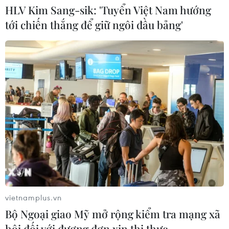
HLV Kim Sang-sik: 'Tuyển Việt Nam hướng
tới chiến thắng để giữ ngôi đầu bảng'
CƠ QUAN CHỦ QUẢN: THÔNG TẤN XÃ VIỆT NAM
Tổng Biên tập: TRẦN TIẾN DUẨN
Phó Tổng Biên tập: NGUYỄN THỊ TÁM, KHÚC THANH
THỦY
Sở hữu trí tuệ
Quy định sử dụng
RSS
Hỗ trợ
Ngôn ngữ
TTXVN
Dịch vụ tin
Quảng cáo
vietnamplus.vn
Liên hệ
Bộ Ngoại giao Mỹ mở rộng kiểm tra mạng xã
hội đối với đương đơn xin thị thực