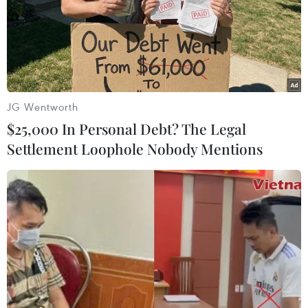
JG Wentworth
$25,000 In Personal Debt? The Legal
Settlement Loophole Nobody Mentions
Thời tiết khá mát mẻ trong 3 ngày diễn ra
kỳ thi THPT quốc gia
20/06/2017 14:40
Thời tiết trên cả nước các ngày (từ 21-24/6) diễn ra kỳ