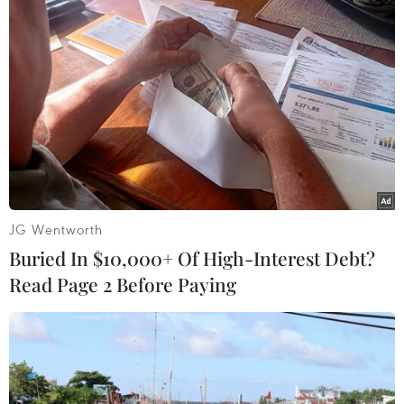
#phạm pháp
#pháp luật
#pháp đình
#xã hội
#an ninh xã hội
#chính trị
#VietnamPlus
#Vietnam
#Plus
Theo dõi VietnamPlus
JG Wentworth
Buried In $10,000+ Of High-Interest Debt?
Read Page 2 Before Paying
TIN LIÊN QUAN