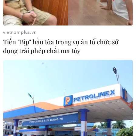
thi Trung học phổ thông quốc gia năm nay khá mát mẻ,
có lúc có mưa rào và dông vài nơi.
vietnamplus.vn
Tiến "Bịp" hầu tòa trong vụ án tổ chức sử
dụng trái phép chất ma túy
Thời tiết 21/6: Hà Nội mưa dông rải rác ,
Trung Bộ nắng nóng lan rộng