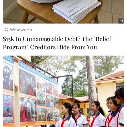
JG Wentworth
$15k In Unmanageable Debt? The "Relief
Program" Creditors Hide From You
Ảnh chỉ có tính minh họa. (Ảnh: Thành Đạt/TTXVN)
Theo Trung tâm dự báo Khí tượng Thủy văn
Trung ương, chiều hôm nay (22/6), khu vực
đồng bằng Bắc Bộ (trong đó có Thủ đô Hà Nội),