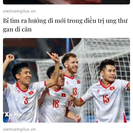
07/08/2026 03:54
vietnamplus.vn
Bỉ tìm ra hướng đi mới trong điều trị ung thư
gan di căn
Lào Cai khẩn trương tìm kiếm 2
người mất tích do mưa lũ
07/08/2026 03:04
Khẩn trương phân luồng giao thông
sau vụ sạt lở trên tuyến ĐT161 ở Lào
Cai
07/08/2026 02:37
Thời tiết ngày 7/8: Bắc Bộ và Bắc
Trung Bộ giảm mưa về đêm, cục bộ
vietnamplus.vn
có mưa to