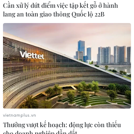
Cần xử lý dứt điểm việc tập kết gỗ ở hành
lang an toàn giao thông Quốc lộ 22B
Nắng nóng tại nhiều nơi trong ngày đầu kỳ
thi tốt nghiệp THPT
21/06/2017 23:39
Khu vực Thủ đô Hà Nội, từ ngày 22-24/6 trời oi bức,
nhiệt độ cao nhất trong ngày phổ biến từ 34-35 độ, có
nơi trên 35 độ C.
vietnamplus.vn
Thưởng vượt kế hoạch: động lực còn thiếu
cho doanh nghiệp dẫn dắt