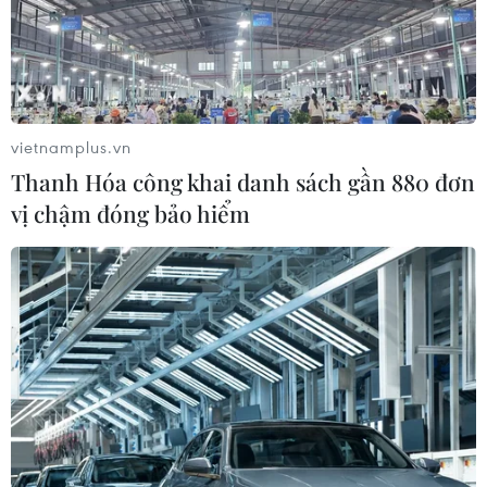
vietnamplus.vn
Thanh Hóa công khai danh sách gần 880 đơn
vị chậm đóng bảo hiểm